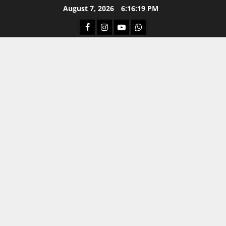
Skip
August 7, 2026
6:16:20 PM
to
Facebook
Instagram
Youtube
Whatsapp
content