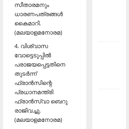
സീതാരമനും
PSC
ധാരണപത്രങ്ങള്‍
Current
Affairs
കൈമാറി.
December
(മലയാളമനോരമ)
2025
4. വിശ്വാസ
Kerala
വോട്ടെടുപ്പില്‍
PSC
Current
പരാജയപ്പെട്ടതിനെ
Affairs
തുടര്‍ന്ന്
February
ഫ്രാന്‍സിന്റെ
2026
പ്രധാനമന്ത്രി
Kerala
ഫ്രാന്‍സ്വാ ബെറു
PSC
Current
രാജിവച്ചു.
Affairs
(മലയാളമനോരമ)
January