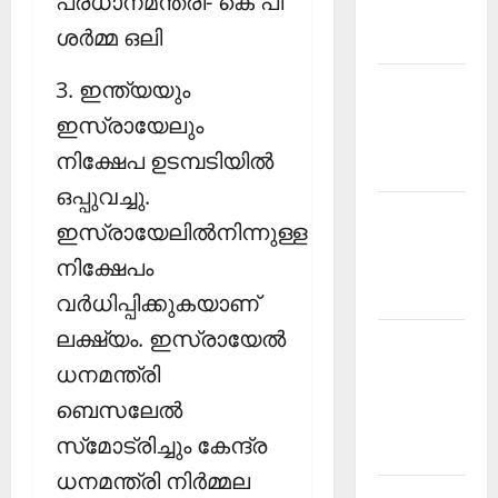
പ്രധാനമന്ത്രി- കെ പി
Malayalam
ശര്‍മ്മ ഒലി
2026 July
Current
3. ഇന്ത്യയും
Affairs
ഇസ്രായേലും
Malayalam
നിക്ഷേപ ഉടമ്പടിയില്‍
2026 June
ഒപ്പുവച്ചു.
Current
ഇസ്രായേലില്‍നിന്നുള്ള
Affairs
നിക്ഷേപം
Malayalam
2026 May
വര്‍ധിപ്പിക്കുകയാണ്
ലക്ഷ്യം. ഇസ്രായേല്‍
Kerala
PSC
ധനമന്ത്രി
Current
ബെസലേല്‍
Affairs
സ്‌മോട്രിച്ചും കേന്ദ്ര
April 2026
ധനമന്ത്രി നിര്‍മ്മല
Kerala