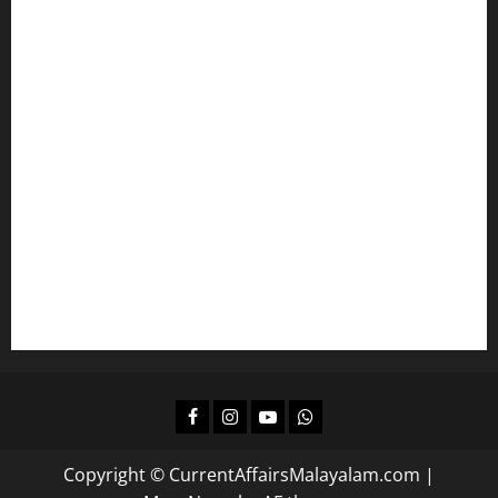
പ്രസ്താവന ചോദ്യങ്ങൾ പഠിക്കാം
ഇംഗ്ലീഷ് പഠിക്കാം
മലയാളം പഠിക്കാം
എല്‍ഡിസിക്ക്
ഒരുങ്ങാം
കമ്പനി/ ബോര്‍ഡ്/ കോര്‍പ്പറേഷന്‍ എല്‍ജിഎസിന്
പഠിക്കാം
ദിവസവും റിവിഷന്‍ നടത്താന്‍
Facebook
Instagram
Youtube
Whatsapp
Copyright © CurrentAffairsMalayalam.com
|