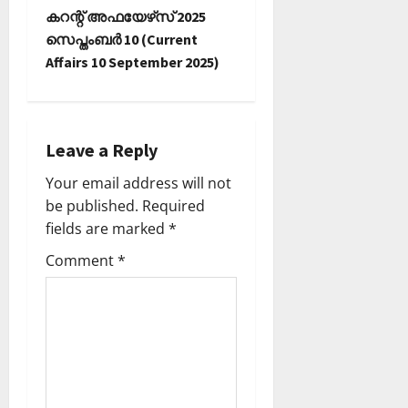
t
കറന്റ് അഫയേഴ്‌സ് 2025
സെപ്തംബര്‍ 10 (Current
n
Affairs 10 September 2025)
a
v
Leave a Reply
i
Your email address will not
be published.
Required
g
fields are marked
*
a
Comment
*
t
i
o
n