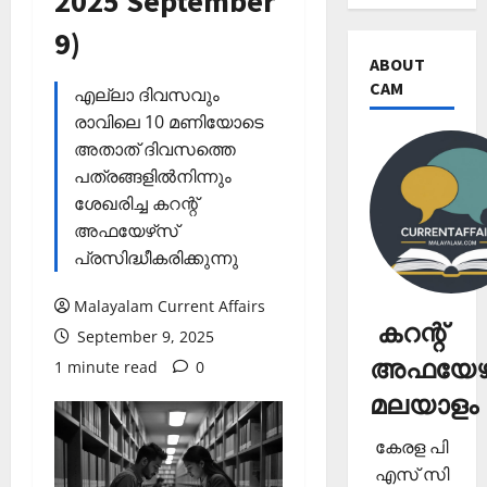
2025 September
9)
ABOUT
CAM
എല്ലാ ദിവസവും
രാവിലെ 10 മണിയോടെ
അതാത് ദിവസത്തെ
പത്രങ്ങളില്‍നിന്നും
ശേഖരിച്ച കറന്റ്
അഫയേഴ്‌സ്
പ്രസിദ്ധീകരിക്കുന്നു
Malayalam Current Affairs
കറന്റ്
September 9, 2025
അഫയേഴ്
1 minute read
0
മലയാളം
കേരള പി
എസ് സി