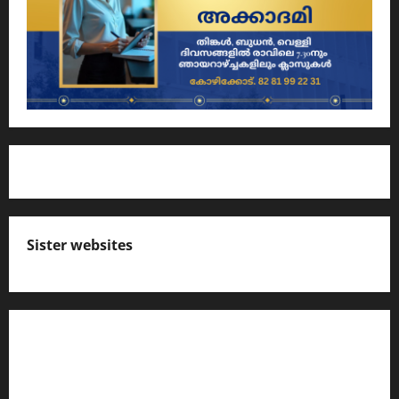
Sister websites
എസ് സി ഇ ആര്‍ ടി പാഠപുസ്തകങ്ങളിലെ
നോട്ടുകള്‍
കേരള പി എസ് സി ക്വസ്റ്റ്യന്‍ ബാങ്ക്‌