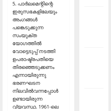
2026
5. പാര്‍ലമെന്റിന്റെ
ഇരുസഭകളിലേയും
Kerala
PSC
അംഗങ്ങള്‍
Current
പങ്കെടുക്കുന്ന
Affairs
സംയുക്ത
March
2026
യോഗത്തില്‍
വോട്ടെടുപ്പ് നടത്തി
Kerala
ഉപരാഷ്ട്രപതിയെ
PSC
Current
തിരഞ്ഞെടുക്കണം
Affairs
എന്നായിരുന്നു
November
ഭരണഘടന
2025
നിലവില്‍വന്നപ്പോള്‍
Kerala
ഉണ്ടായിരുന്ന
PSC
Current
വ്യവസ്ഥ. 1961-ലെ