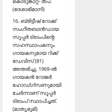
കൊടുങ്കാറ്റ്- തപ.
(ദേശാഭിമാനി)
16. ബ്രിട്ടീഷ് റോക്ക്
സംഗീതബാന്‍ഡായ
സൂപ്പര്‍ ട്രാംപിന്റെ
സഹസ്ഥാപകനും
ഗായകനുമായ റിക്ക്
ഡേവിസ് (81)
അന്തരിച്ചു. 1969-ല്‍
ഗായകന്‍ റോജര്‍
ഹോഡ്ഗ്‌സണുമായി
ചേര്‍ന്നാണ് സൂപ്പര്‍
ട്രാംപ് സ്ഥാപിച്ചത്.
(മാതൃഭൂമി)