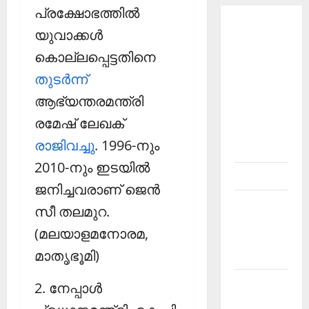
പ്രക്ഷോഭത്തില്‍
About
യുവാക്കള്‍
Current
കൊല്ലപ്പെട്ടതിനെ
Affairs
തുടര്‍ന്ന്
Malayalam-
Kerala
ആഭ്യന്തരമന്ത്രി
PSC
രമേഷ് ലേഖക്
current
രാജിവച്ചു
. 1996-നും
affairs
2010-നും ഇടയില്‍
Contact
ജനിച്ചവരാണ് ജെന്‍
Current
സീ തലമുറ.
Affairs
(മലയാളമനോരമ,
2026
മാതൃഭൂമി)
Malayalam
Current
2. നേപ്പാള്‍
Affairs