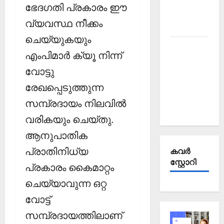
Affairs
ഭേദഗതി പ്രകാരം ഈ
October
വ്യവസ്ഥ നീക്കം
2025
ചെയ്യുകയും
Kerala
എംപിമാര്‍ ക്യൂ നിന്ന്
PSC
വോട്ടു
Current
Affairs
രേഖപ്പെടുത്തുന്ന
September
സമ്പ്രദായം നിലവില്‍
2025
വരികയും ചെയ്തു.
ആനുപാതിക
പ്രാതിനിധ്യ
കവര്‍
സ്റ്റോറി
പ്രകാരം കൈമാറ്റം
ചെയ്യാവുന്ന ഒറ്റ
വോട്ട്
സമ്പ്രദായത്തിലാണ്