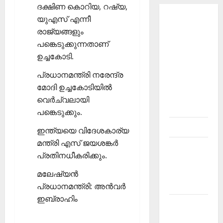
ദക്ഷിണ കൊറിയ, റഷ്യ,
യുഎസ് എന്നീ
About
രാജ്യങ്ങളും
Current
പങ്കെടുക്കുന്നതാണ്
Affairs
ഉച്ചകോടി.
Malayalam-
Kerala
പ്രധാനമന്ത്രി നരേന്ദ്ര
PSC
മോദി ഉച്ചകോടിയില്‍
current
വെര്‍ച്വലായി
affairs
പങ്കെടുക്കും.
Contact
ഇന്ത്യയെ വിദേശകാര്യ
മന്ത്രി എസ് ജയശങ്കര്‍
Current
പ്രതിനധീകരിക്കും.
Affairs
2026
മലേഷ്യന്‍
Malayalam
പ്രധാനമന്ത്രി: അന്‍വര്‍
ഇബ്രാഹിം
Current
Affairs