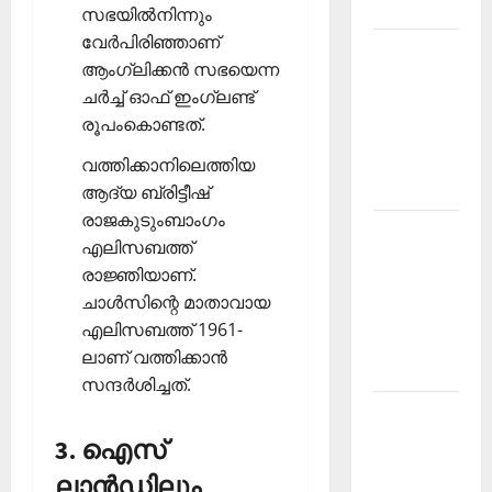
2026
സഭയില്‍നിന്നും
വേര്‍പിരിഞ്ഞാണ്
Kerala
ആംഗ്ലിക്കന്‍ സഭയെന്ന
PSC
ചര്‍ച്ച് ഓഫ് ഇംഗ്ലണ്ട്
Current
രൂപംകൊണ്ടത്.
Affairs
March
വത്തിക്കാനിലെത്തിയ
2026
ആദ്യ ബ്രിട്ടീഷ്
രാജകുടുംബാംഗം
Kerala
എലിസബത്ത്
PSC
രാജ്ഞിയാണ്.
Current
ചാള്‍സിന്റെ മാതാവായ
Affairs
എലിസബത്ത് 1961-
November
ലാണ് വത്തിക്കാന്‍
2025
സന്ദര്‍ശിച്ചത്.
Kerala
PSC
3. ഐസ്
Current
ലാന്‍ഡിലും