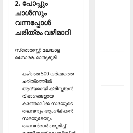
2. പോപ്പും
Malayalam
2026 July
ചാള്‍സും
വന്നപ്പോള്‍
Current
Affairs
ചരിത്രം വഴിമാറി
Malayalam
2026 June
സ്രോതസ്സ്: മലയാള
Current
മനോരമ, മാതൃഭൂമി
Affairs
Malayalam
കഴിഞ്ഞ 500 വര്‍ഷത്തെ
2026 May
ചരിത്രത്തില്‍
ആദ്യമായി ക്രിസ്ത്യന്‍
Kerala
വിഭാഗങ്ങളായ
PSC
കത്തോലിക്ക സഭയുടെ
Current
തലവനും ആംഗ്ലിക്കന്‍
Affairs
സഭയുടേയും
April 2026
തലവന്‍മാര്‍ ഒരുമിച്ച്
Kerala