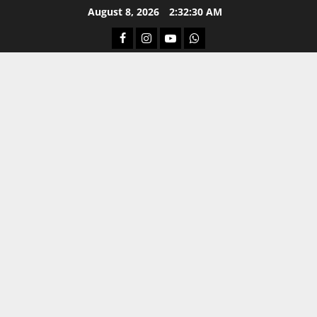
Skip
August 8, 2026
2:32:31 AM
to
Facebook
Instagram
Youtube
Whatsapp
content