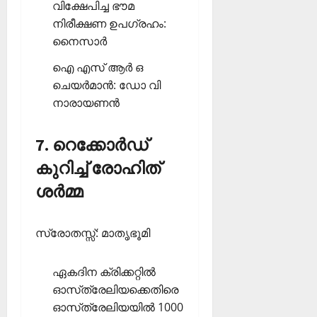
വിക്ഷേപിച്ച ഭൗമ
നിരീക്ഷണ ഉപഗ്രഹം:
നൈസാര്‍
ഐ എസ് ആര്‍ ഒ
ചെയര്‍മാന്‍: ഡോ വി
നാരായണന്‍
7. റെക്കോര്‍ഡ്
കുറിച്ച് രോഹിത്
ശര്‍മ്മ
സ്രോതസ്സ്: മാതൃഭൂമി
ഏകദിന ക്രിക്കറ്റില്‍
ഓസ്‌ത്രേലിയക്കെതിരെ
ഓസ്‌ത്രേലിയയില്‍ 1000