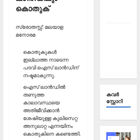
Affairs
കൊതുക്
October
2025
സ്രോതസ്സ്: മലയാള
Kerala
മനോരമ
PSC
Current
കൊതുകുകള്‍
Affairs
ഇല്ലാത്ത നാടെന്ന
September
പദവി ഐസ് ലാന്‍ഡിന്
2025
നഷ്ടമാകുന്നു.
ഐസ് ലാന്‍ഡില്‍
കവര്‍
തണുത്ത
സ്റ്റോറി
കാലാവസ്ഥയെ
അതിജീവിക്കാന്‍
ശേഷിയുള്ള കുലിസെറ്റ
അനുലാറ്റ എന്നയിനം
കൊതുകിനെ കണ്ടെത്തി.