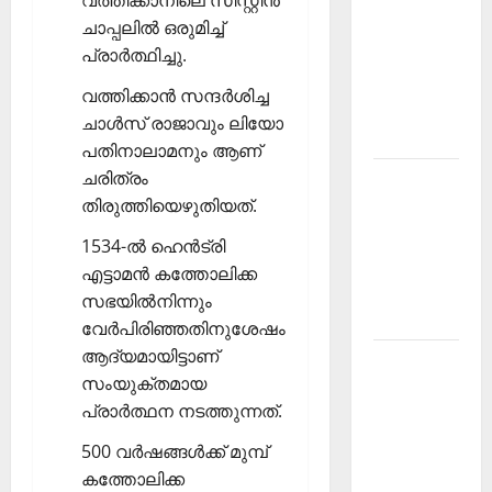
വത്തിക്കാനിലെ സിസ്റ്റീന്‍
PSC
ചാപ്പലില്‍ ഒരുമിച്ച്
Current
പ്രാര്‍ത്ഥിച്ചു.
Affairs
വത്തിക്കാന്‍ സന്ദര്‍ശിച്ച
December
ചാള്‍സ് രാജാവും ലിയോ
2025
പതിനാലാമനും ആണ്
ചരിത്രം
Kerala
തിരുത്തിയെഴുതിയത്.
PSC
Current
1534-ല്‍ ഹെന്‍ട്രി
Affairs
എട്ടാമന്‍ കത്തോലിക്ക
February
സഭയില്‍നിന്നും
2026
വേര്‍പിരിഞ്ഞതിനുശേഷം
ആദ്യമായിട്ടാണ്
Kerala
സംയുക്തമായ
PSC
പ്രാര്‍ത്ഥന നടത്തുന്നത്.
Current
Affairs
500 വര്‍ഷങ്ങള്‍ക്ക് മുമ്പ്
January
കത്തോലിക്ക