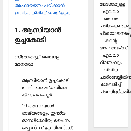
അടക്കമുള്ള
അഫയേഴ്‌സ് പഠിക്കാന്‍
എല്ലാ
ഇവിടെ ക്ലിക്ക് ചെയ്യുക.
മത്സര
പരീക്ഷകള്‍ക്കു
1. ആസിയാന്‍
പ്രയോജനപ്പെ
ഉച്ചകോടി
കറന്റ്
അഫയേഴ്‌സ്
എല്ലാ
സ്രോതസ്സ്: മലയാള
ദിവസവും
മനോരമ
വിവിധ
പത്രങ്ങളില്‍നി
ആസിയാന്‍ ഉച്ചകോടി
ശേഖരിച്ച്
വേദി: മലേഷ്യയിലെ
പ്രസിദ്ധീകരിക്
ക്വാലലംപൂര്‍
10 ആസിയാന്‍
രാജ്യങ്ങളും ഇന്ത്യ,
ഓസ്‌ട്രേലിയ, ചൈന,
ജപ്പാന്‍, ന്യൂസിലന്‍ഡ്,