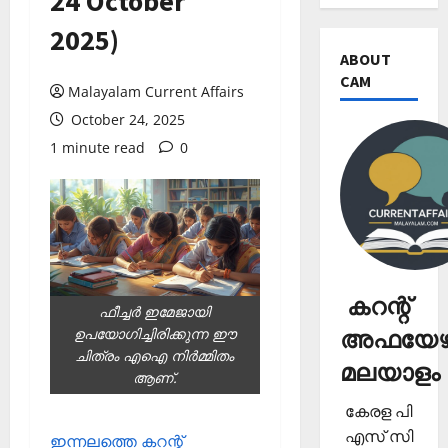
24 October
2025)
ABOUT
CAM
Malayalam Current Affairs
October 24, 2025
1 minute read
0
കറന്റ്
ഫീച്ചര്‍ ഇമേജായി
അഫയേഴ്
ഉപയോഗിച്ചിരിക്കുന്ന ഈ
ചിത്രം എഐ നിര്‍മ്മിതം
മലയാളം
ആണ്.
കേരള പി
എസ് സി
ഇന്നലത്തെ കറന്റ്