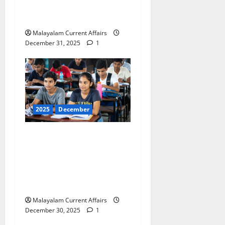
PSC Current Affairs 31
December 2025)
Malayalam Current Affairs
December 31, 2025
1
2025
December
ഇന്നത്തെ കറന്റ്
അഫയേഴ്‌സ് 30
ഡിസംബര്‍ 2025 (Kerala
PSC Current Affairs 30
December 2025)
Malayalam Current Affairs
December 30, 2025
1