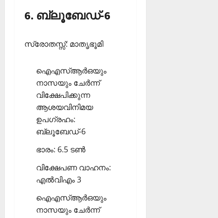
6. ബ്ലൂബേഡ്-6
സ്രോതസ്സ്: മാതൃഭൂമി
ഐഎസ്ആര്‍ഒയും
നാസയും ചേര്‍ന്ന്
വിക്ഷേപിക്കുന്ന
ആശയവിനിമയ
ഉപഗ്രഹം:
ബ്ലൂബേഡ്-6
ഭാരം: 6.5 ടണ്‍
വിക്ഷേപണ വാഹനം:
എല്‍വിഎം 3
ഐഎസ്ആര്‍ഒയും
നാസയും ചേര്‍ന്ന്