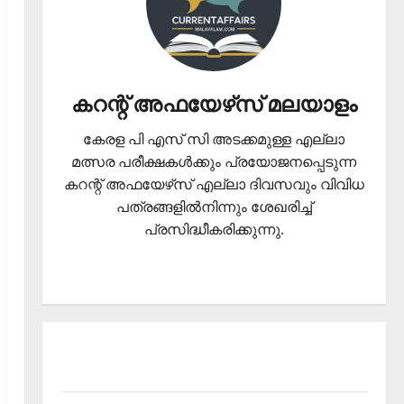
കറന്റ് അഫയേഴ്‌സ് മലയാളം
കേരള പി എസ് സി അടക്കമുള്ള എല്ലാ
മത്സര പരീക്ഷകള്‍ക്കും പ്രയോജനപ്പെടുന്ന
കറന്റ് അഫയേഴ്‌സ് എല്ലാ ദിവസവും വിവിധ
പത്രങ്ങളില്‍നിന്നും ശേഖരിച്ച്
പ്രസിദ്ധീകരിക്കുന്നു.
About Current Affairs Malayalam- Kerala PSC
current affairs