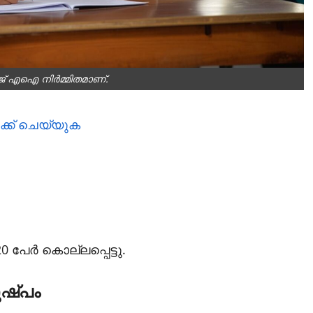
ജ് എഐ നിര്‍മ്മിതമാണ്.
ിക്ക് ചെയ്യുക
 പേര്‍ കൊല്ലപ്പെട്ടു.
ുഷ്പം