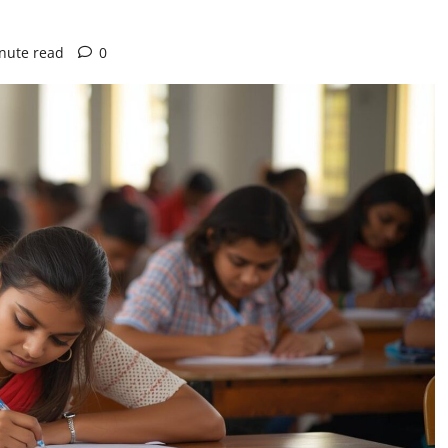
nute read
0