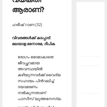
ആരാണ്?
About
Current
Affairs
ഹരീഷ് റാണ (32)
Malayalam-
Kerala
വിവരങ്ങള്‍ക്ക് കടപ്പാട്:
PSC
മലയാള മനോരമ, ദീപിക
current
affairs
രോഗം ഭേദമാകാതെ
Contact
ജീവച്ഛവമായ
അവസ്ഥയില്‍
Current
കഴിയുന്നവര്‍ക്ക് വൈദ്യ
Affairs
സഹായം പിന്‍വലിച്ച്
2026
ദയാമരണം
Malayalam
നല്‍കുന്നതാണ്
Current
പാസീസ് യൂത്തനേസ്യ.
Affairs