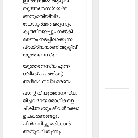
ഇന്ത്യയില്‍ ആക്ടീവ്
Malayalam
യൂത്തനേസ്യയ്ക്ക്
2026 July
അനുമതിയില്ല.
ഡോക്ടര്‍മാര്‍ മരുന്നും
Current
കുത്തിവയ്പ്പും നല്‍കി
Affairs
മരണം നടപ്പിലാക്കുന്ന
Malayalam
പ്രക്രിയയാണ് ആക്ടീവ്
2026 June
യൂത്തനേസ്യ.
Current
യൂത്തനേസ്യ എന്ന
Affairs
ഗ്രീക്ക് പദത്തിന്റെ
Malayalam
അര്‍ഥം: നല്ല മരണം
2026 May
പാസ്സീവ് യൂത്തനേസ്യ:
Kerala
ജീച്ഛവമായ രോഗികളെ
PSC
ചികിത്സയും ജീവന്‍രക്ഷാ
Current
ഉപകരണങ്ങളും
Affairs
പിന്‍വലിച്ചു മരിക്കാന്‍
April 2026
അനുവദിക്കുന്നു.
Kerala