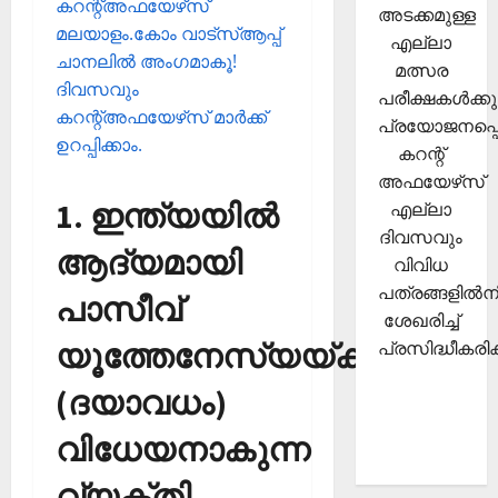
കറന്റ്അഫയേഴ്‌സ്
അടക്കമുള്ള
മലയാളം.കോം വാട്‌സ്ആപ്പ്
എല്ലാ
ചാനലില്‍ അംഗമാകൂ!
മത്സര
ദിവസവും
പരീക്ഷകള്‍ക്കു
കറന്റ്അഫയേഴ്‌സ് മാര്‍ക്ക്
പ്രയോജനപ്പെ
ഉറപ്പിക്കാം.
കറന്റ്
അഫയേഴ്‌സ്
1. ഇന്ത്യയില്‍
എല്ലാ
ദിവസവും
ആദ്യമായി
വിവിധ
പത്രങ്ങളില്‍നി
പാസീവ്
ശേഖരിച്ച്
യൂത്തേനേസ്യയ്ക്ക്
പ്രസിദ്ധീകരിക്
(ദയാവധം)
വിധേയനാകുന്ന
വ്യക്തി