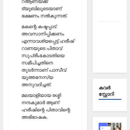
റആണയ്ക്ക്
Affairs
ട്യൂബിലൂടെയാണ്
October
ഭക്ഷണം നല്‍കുന്നത്.
2025
മകന്റെ കഷ്ടപ്പാട്
Kerala
അവസാനിപ്പിക്കണം
PSC
എന്നാവശ്യപ്പെട്ട് ഹരീഷ്
Current
റാണയുടെ പിതാവ്
Affairs
സുപ്രീംകോടതിയെ
September
സമീപിച്ചതിനെ
2025
തുടര്‍ന്നാണ് പാസീവ്
യൂത്തനേസ്യ
അനുവദിച്ചത്.
കവര്‍
സ്റ്റോറി
മലയാളിയായ രശ്മി
നന്ദകുമാര്‍ ആണ്
ഹരീഷിന്റെ പിതാവിന്റെ
അഭിഭാഷക.