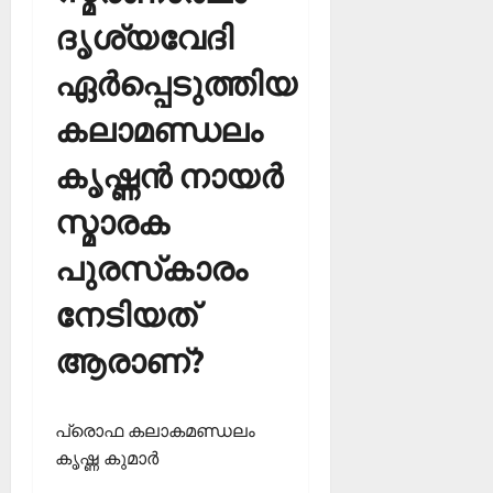
ദൃശ്യവേദി
ഏര്‍പ്പെടുത്തിയ
കലാമണ്ഡലം
കൃഷ്ണന്‍ നായര്‍
സ്മാരക
പുരസ്‌കാരം
നേടിയത്
ആരാണ്?
പ്രൊഫ കലാകമണ്ഡലം
കൃഷ്ണ കുമാര്‍