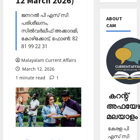
12 March 2026)
ജനറല്‍ പി എസ് സി
ABOUT
പരിശീലനം,
CAM
സില്‍വര്‍ലീഫ് അക്കാദമി,
കോഴിക്കോട്, ഫോണ്‍: 82
81 99 22 31
Malayalam Current Affairs
March 12, 2026
1 minute read
1
കറന്റ്
അഫയേഴ്
മലയാളം
കേരള പി
എസ് സി