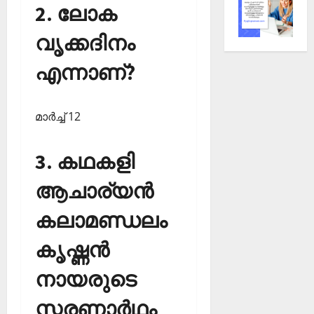
2. ലോക
വൃക്കദിനം
എന്നാണ്?
മാര്‍ച്ച് 12
3. കഥകളി
ആചാര്യന്‍
കലാമണ്ഡലം
കൃഷ്ണന്‍
നായരുടെ
സ്മരണാര്‍ഥം