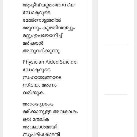
ആക്ടീവ് യൂത്തനേസ്യ:
PSC
ഡോക്ടറുടെ
Current
മേല്‍നോട്ടത്തില്‍
Affairs
മരുന്നും കുത്തിവയ്പ്പും
December
മറ്റും ഉപയോഗിച്ച്
2025
മരിക്കാന്‍
അനുവദിക്കുന്നു.
Kerala
PSC
Physician Aided Suicide:
Current
ഡോക്ടറുടെ
Affairs
സഹായത്തോടെ
February
സ്വയം മരണം
2026
വരിക്കുക.
Kerala
അന്തസ്സോടെ
PSC
മരിക്കാനുള്ള അവകാശം
Current
ഒരു മൗലിക
Affairs
അവകാശമായി
January
സുപ്രീംകോടതി