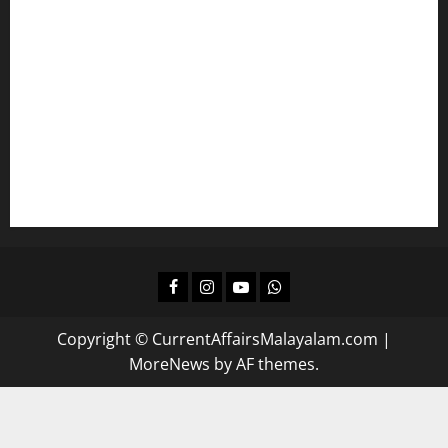
മലയാളം പഠിക്കാം
എല്‍ഡിസിക്ക്
ഒരുങ്ങാം
കമ്പനി/ ബോര്‍ഡ്/ കോര്‍പ്പറേഷന്‍ എല്‍ജിഎസിന്
പഠിക്കാം
ദിവസവും റിവിഷന്‍ നടത്താന്‍
Facebook
Instagram
Youtube
Whatsapp
Copyright © CurrentAffairsMalayalam.com
|
MoreNews
by AF themes.