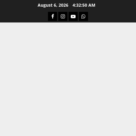
Skip
August 6, 2026
4:32:51 AM
to
Facebook
Instagram
Youtube
Whatsapp
content