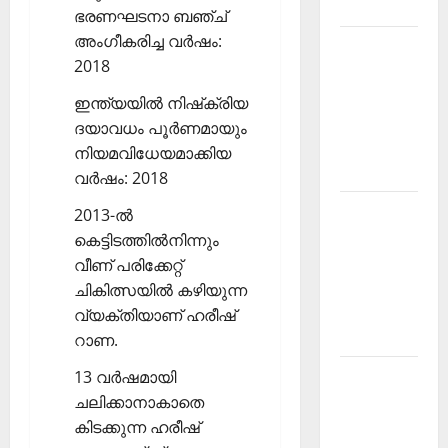
2026
ഭരണഘടനാ ബഞ്ച്
അംഗീകരിച്ച വര്‍ഷം:
Kerala
2018
PSC
Current
ഇന്ത്യയില്‍ നിഷ്‌ക്രിയ
Affairs
ദയാവധം പൂര്‍ണമായും
March
നിയമവിധേയമാക്കിയ
2026
വര്‍ഷം: 2018
Kerala
2013-ല്‍
PSC
കെട്ടിടത്തില്‍നിന്നും
Current
വീണ് പരിക്കേറ്റ്
Affairs
ചികിത്സയില്‍ കഴിയുന്ന
November
വ്യക്തിയാണ് ഹരീഷ്
2025
റാണ.
13 വര്‍ഷമായി
Kerala
ചലിക്കാനാകാതെ
PSC
കിടക്കുന്ന ഹരീഷ്
Current