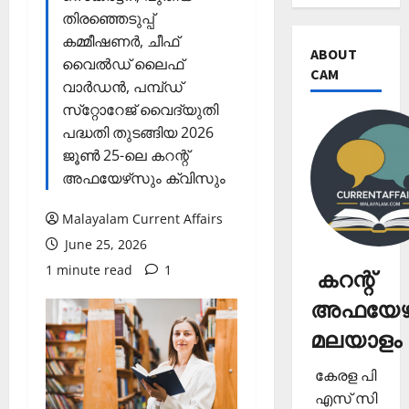
തിരഞ്ഞെടുപ്പ്
കമ്മീഷണര്‍, ചീഫ്
ABOUT
വൈല്‍ഡ് ലൈഫ്
CAM
വാര്‍ഡന്‍, പമ്പ്ഡ്
സ്‌റ്റോറേജ് വൈദ്യുതി
പദ്ധതി തുടങ്ങിയ 2026
ജൂണ്‍ 25-ലെ കറന്റ്
അഫയേഴ്‌സും ക്വിസും
Malayalam Current Affairs
June 25, 2026
1 minute read
1
കറന്റ്
അഫയേഴ്
മലയാളം
കേരള പി
എസ് സി