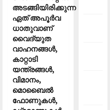
Malayalam
അടങ്ങിയിരിക്കുന്ന
2026 July
ഏത് അപൂര്‍വ
Current
Affairs
ധാതുവാണ്
Malayalam
വൈദ്യുത
2026 June
വാഹനങ്ങള്‍,
Current
Affairs
കാറ്റാടി
Malayalam
2026 May
യന്ത്രങ്ങള്‍,
Kerala
വിമാനം,
PSC
Current
മൊബൈല്‍
Affairs
ഫോണുകള്‍,
April 2026
Kerala