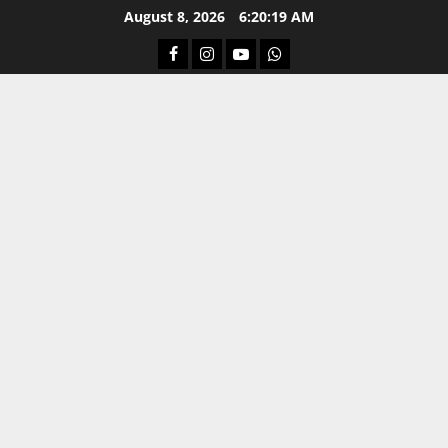
Skip
August 8, 2026
6:20:20 AM
to
Facebook
Instagram
Youtube
Whatsapp
content