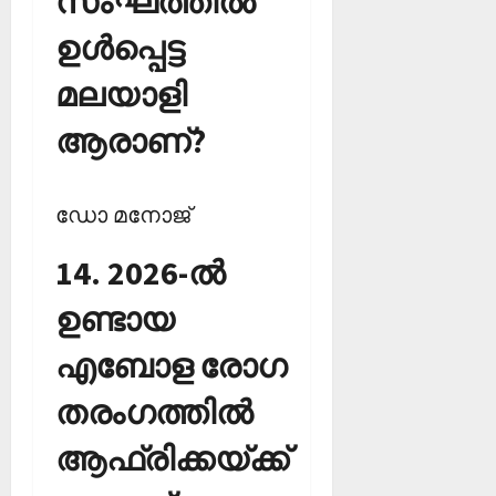
സംഘത്തില്‍
ഉള്‍പ്പെട്ട
മലയാളി
ആരാണ്?
ഡോ മനോജ്‌
14. 2026-ല്‍
ഉണ്ടായ
എബോള രോഗ
തരംഗത്തില്‍
ആഫ്രിക്കയ്ക്ക്