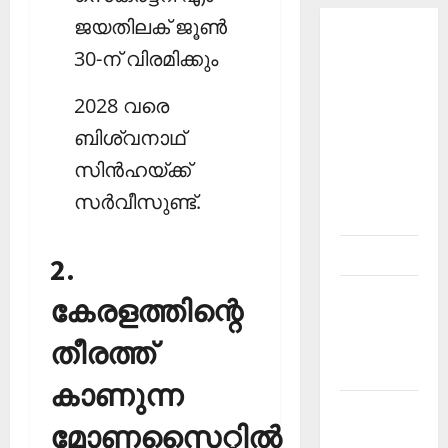
ജയതിലക് ജൂണ്‍
About
30-ന് വിരമിക്കും
Current
Affairs
2028 വരെ
Malayalam-
ബിശ്വനാഥ്
Kerala
PSC
സിന്‍ഹയ്ക്ക്
current
സര്‍വീസുണ്ട്.
affairs
Contact
2.
Current
കേരളത്തിന്റെ
Affairs
തീരത്ത്
2026
Malayalam
കാണുന്ന
Current
മോണസൈറ്റില്‍
Affairs