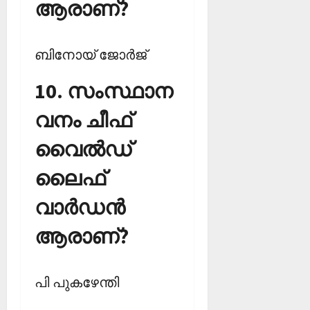
ആരാണ്?
ബിനോയ് ജോര്‍ജ്‌
10. സംസ്ഥാന
വനം ചീഫ്
വൈല്‍ഡ്
ലൈഫ്
വാര്‍ഡന്‍
ആരാണ്?
പി പുകഴേന്തി