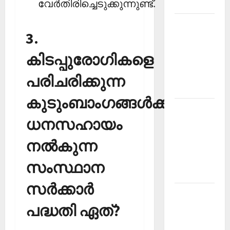
വേര്‍തിരിച്ചെടുക്കുന്നുണ്ട്.
2026
Kerala
3.
PSC
Current
കിടപ്പുരോഗികളെ
Affairs
March
പരിചരിക്കുന്ന
2026
കുടുംബാംഗങ്ങള്‍ക്ക്
Kerala
ധനസഹായം
PSC
Current
നല്‍കുന്ന
Affairs
November
സംസ്ഥാന
2025
സര്‍ക്കാര്‍
Kerala
പദ്ധതി ഏത്?
PSC
Current