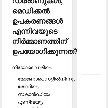
ഡ്രോണുകള്‍,
PSC
മെഡിക്കല്‍
Current
Affairs
ഉപകരണങ്ങള്‍
December
എന്നിവയുടെ
2025
നിര്‍മ്മാണത്തിന്
Kerala
PSC
ഉപയോഗിക്കുന്നത്?
Current
Affairs
February
നിയോഡൈമിയം
2026
മോണോസൈറ്റില്‍നിന്നും
Kerala
PSC
തോറിയം,
Current
സ്‌കാന്‍ഡിയം
Affairs
എന്നിവയും
January