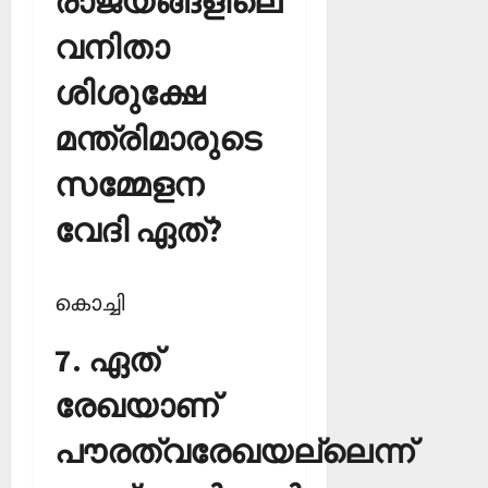
രാജ്യങ്ങളിലെ
വനിതാ
ശിശുക്ഷേ
മന്ത്രിമാരുടെ
സമ്മേളന
വേദി ഏത്?
കൊച്ചി
7. ഏത്
രേഖയാണ്
പൗരത്വരേഖയല്ലെന്ന്