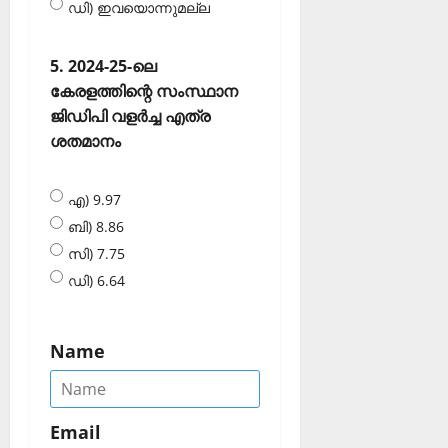
ഡി) ഇവയൊന്നുമല്ല
5. 2024-25-ലെ
കേരളത്തിന്റെ സംസ്ഥാന
ജിഡിപി വളര്‍ച്ച എത്ര
ശതമാനം
എ) 9.97
ബി) 8.86
സി) 7.75
ഡി) 6.64
Name
Email