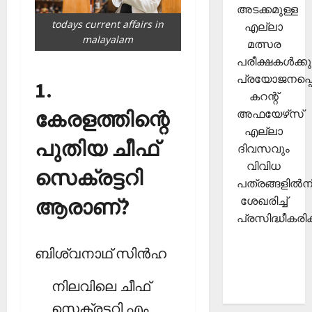
അടക്കമുള്ള
todays current affairs in
എല്ലാ
malayalam
മത്സര
പരീക്ഷകള്‍ക്കു
പ്രയോജനപ്പെ
1.
കറന്റ്
കേരളത്തിന്റെ
അഫയേഴ്‌സ്
എല്ലാ
പുതിയ ചീഫ്
ദിവസവും
വിവിധ
സെക്രട്ടറി
പത്രങ്ങളില്‍നി
ശേഖരിച്ച്
ആരാണ്?
പ്രസിദ്ധീകരിക്
ബിശ്വനാഥ് സിന്‍ഹ
നിലവിലെ ചീഫ്
സെക്രട്ടറി എം