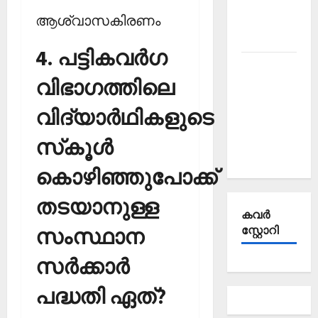
Affairs
ആശ്വാസകിരണം
October
2025
4. പട്ടികവര്‍ഗ
Kerala
വിഭാഗത്തിലെ
PSC
Current
വിദ്യാര്‍ഥികളുടെ
Affairs
September
സ്‌കൂള്‍
2025
കൊഴിഞ്ഞുപോക്ക്
തടയാനുള്ള
കവര്‍
സംസ്ഥാന
സ്റ്റോറി
സര്‍ക്കാര്‍
പദ്ധതി ഏത്?