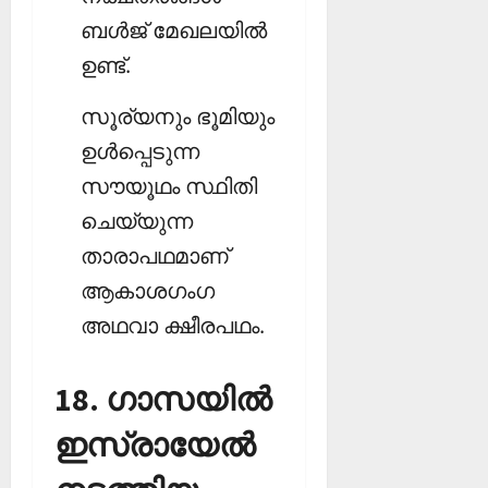
ബള്‍ജ് മേഖലയില്‍
ഉണ്ട്.
സൂര്യനും ഭൂമിയും
ഉള്‍പ്പെടുന്ന
സൗയൂഥം സ്ഥിതി
ചെയ്യുന്ന
താരാപഥമാണ്
ആകാശഗംഗ
അഥവാ ക്ഷീരപഥം.
18. ഗാസയില്‍
ഇസ്രായേല്‍