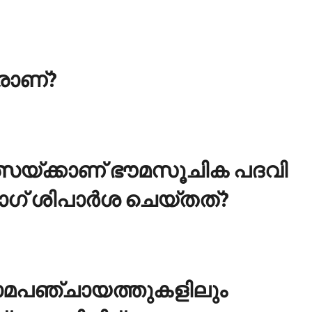
ആരാണ്?
ത്സയ്ക്കാണ് ഭൗമസൂചിക പദവി
് ശിപാര്‍ശ ചെയ്തത്?
രാമപഞ്ചായത്തുകളിലും