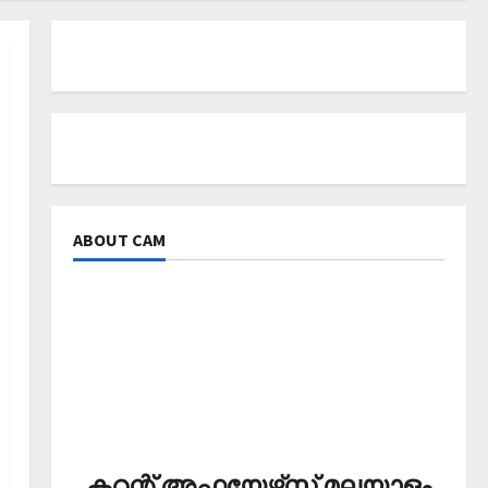
ABOUT CAM
കറന്റ് അഫയേഴ്‌സ് മലയാളം