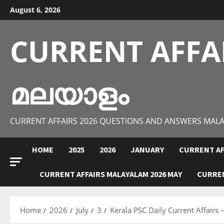
Skip
August 6, 2026
to
content
CURRENT AFFA
മലയാളം
CURRENT AFFAIRS 2026 QUESTIONS AND ANSWERS MAL
HOME
2025
2026
JANUARY
CURRENT AF
CURRENT AFFAIRS MALAYALAM 2026 MAY
CURREN
Home
2026
July
3
Kerala PSC Daily Current Affairs