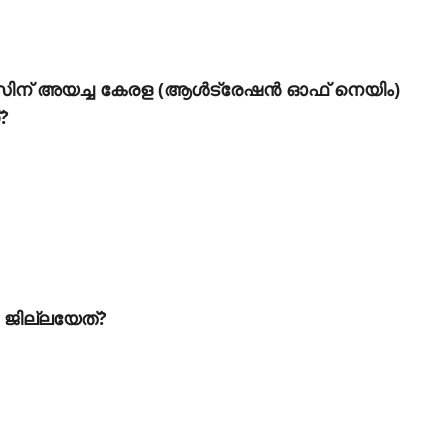
ിന് അയച്ച കേരള (ആള്‍ട്രേഷന്‍ ഓഫ് നെയിം)
?
ത ജില്ലയേത്?