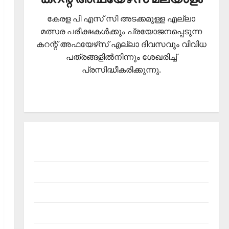
കേരള പി എസ് സി അടക്കമുള്ള എല്ലാ
മത്സര പരീക്ഷകള്‍ക്കും പ്രയോജനപ്പെടുന്ന
കറന്റ് അഫയേഴ്‌സ് എല്ലാ ദിവസവും വിവിധ
പത്രങ്ങളില്‍നിന്നും ശേഖരിച്ച്
പ്രസിദ്ധീകരിക്കുന്നു.
About Current Affairs Malayalam- Kerala PSC
current affairs
Contact
Current Affairs 2026 Malayalam
Current Affairs Malayalam 2026 July