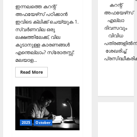
കറന്റ്
ഇന്നലത്തെ കറന്റ്
അഫയേഴ്‌സ്
അഫയേഴ്‌സ് പഠിക്കാന്‍
എല്ലാ
ഇവിടെ ക്ലിക്ക് ചെയ്യുക 1.
ദിവസവും
സ്വര്‍ണവില ഒരു
വിവിധ
ലക്ഷത്തിലേക്ക്, വില
പത്രങ്ങളില്‍നി
കൂടാനുള്ള കാരണങ്ങള്‍
ശേഖരിച്ച്
എന്തെല്ലാം? സ്രോതസ്സ്:
പ്രസിദ്ധീകരിക്
മലയാള...
Read
Read More
more
about
ഇന്നത്തെ
കറന്റ്
അഫയേഴ്‌സ്
15
ഒക്ടോബര്‍
2025
(Kerala
About
PSC
Current
Current
2025
October
Affairs
Affairs
15
October
Malayalam-
2025)