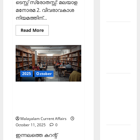
ടെസ്റ്റ് സ്രോതസ്സ്: മലയാള
March
മനോരമ 2. വിവരാവകാശ
2026
നിയമത്തിന്...
Kerala
Read
Read More
more
PSC
about
ഇന്നത്തെ
Current
കറന്റ്
Affairs
അഫയേഴ്‌സ്
12
November
ഒക്ടോബര്‍
2025
2025
(Kerala
PSC
2025
October
Current
Kerala
Affairs
12
PSC
ഇന്നത്തെ കറന്റ്
October
Current
2025)
അഫയേഴ്‌സ് 11 ഒക്ടോബര്‍
Affairs
2025 (Kerala PSC Current
Affairs 11 October 2025)
October
2025
Malayalam Current Affairs
October 11, 2025
0
Kerala
ഇന്നലത്തെ കറന്റ്
PSC