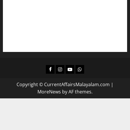
എല്‍ഡിസിക്ക്
ഒരുങ്ങാം
കമ്പനി/ ബോര്‍ഡ്/ കോര്‍പ്പറേഷന്‍ എല്‍ജിഎസിന്
പഠിക്കാം
ദിവസവും റിവിഷന്‍ നടത്താന്‍
Facebook
Instagram
Youtube
Whatsapp
Copyright © CurrentAffairsMalayalam.com
|
MoreNews
by AF themes.