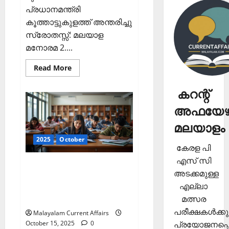
പ്രധാനമന്ത്രി
കൂത്താട്ടുകുളത്ത് അന്തരിച്ചു
സ്രോതസ്സ്: മലയാള
മനോരമ 2....
Read
Read More
more
about
ഇന്നത്തെ
കറന്റ്
കറന്റ്
അഫയേഴ്‌സ്
അഫയേഴ്
16
ഒക്ടോബര്‍
2025
മലയാളം
(Kerala
PSC
2025
October
Current
കേരള പി
Affairs
എസ് സി
16
ഇന്നത്തെ കറന്റ്
October
അടക്കമുള്ള
2025)
അഫയേഴ്‌സ് 15 ഒക്ടോബര്‍
എല്ലാ
2025 (Kerala PSC Current
മത്സര
Affairs 15 October 2025)
പരീക്ഷകള്‍ക്കു
Malayalam Current Affairs
October 15, 2025
0
പ്രയോജനപ്പെ