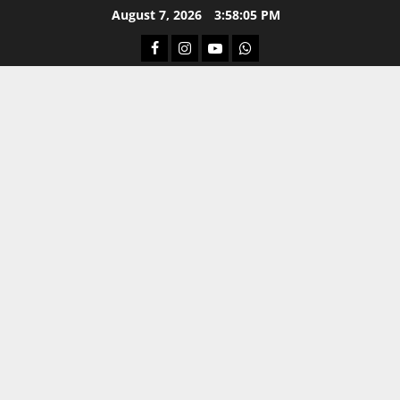
Skip
August 7, 2026
3:58:05 PM
to
Facebook
Instagram
Youtube
Whatsapp
content