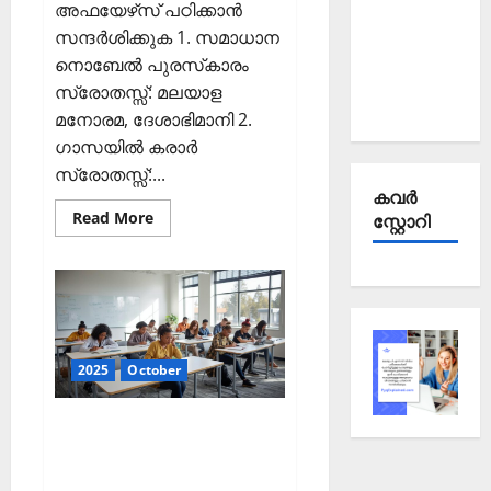
അഫയേഴ്‌സ് പഠിക്കാന്‍
Current
സന്ദര്‍ശിക്കുക 1. സമാധാന
Affairs
നൊബേല്‍ പുരസ്‌കാരം
September
സ്രോതസ്സ്: മലയാള
2025
മനോരമ, ദേശാഭിമാനി 2.
ഗാസയില്‍ കരാര്‍
സ്രോതസ്സ്:...
കവര്‍
Read
Read More
സ്റ്റോറി
more
about
ഇന്നത്തെ
കറന്റ്
അഫയേഴ്‌സ്
11
ഒക്ടോബര്‍
2025
(Kerala
PSC
2025
October
Current
Affairs
11
ഇന്നത്തെ കറന്റ്
October
2025)
അഫയേഴ്‌സ് 10 ഒക്ടോബര്‍
2025 (Kerala PSC Current