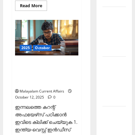
2025
Read
Read More
more
Kerala
about
ഇന്നത്തെ
PSC
കറന്റ്
അഫയേഴ്‌സ്
Current
13
ഒക്ടോബര്‍
Affairs
2025
February
(Kerala
PSC
2025
October
2026
Current
Affairs
13
Kerala
ഇന്നത്തെ കറന്റ്
October
2025)
അഫയേഴ്‌സ് 12 ഒക്ടോബര്‍
PSC
2025 (Kerala PSC Current
Current
Affairs 12 October 2025)
Affairs
Malayalam Current Affairs
January
October 12, 2025
0
2026
ഇന്നലത്തെ കറന്റ്
Kerala
അഫയേഴ്‌സ് പഠിക്കാന്‍
PSC
ഇവിടെ ക്ലിക്ക് ചെയ്യുക 1.
Current
ഇന്ത്യ-വെസ്റ്റ് ഇന്‍ഡീസ്
Affairs