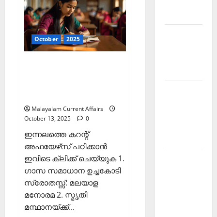
Malayalam
ഒക്ടോബര്‍
2025
2026 June
(Kerala
PSC
Current
Current
October
2025
Affairs
Affairs
14
October
Malayalam
2025)
ഇന്നത്തെ കറന്റ്
2026 May
അഫയേഴ്‌സ് 13 ഒക്ടോബര്‍
2025 (Kerala PSC Current
Kerala
Affairs 13 October 2025)
PSC
Malayalam Current Affairs
Current
October 13, 2025
0
Affairs
ഇന്നലത്തെ കറന്റ്
April 2026
അഫയേഴ്‌സ് പഠിക്കാന്‍
Kerala
ഇവിടെ ക്ലിക്ക് ചെയ്യുക 1.
PSC
ഗാസ സമാധാന ഉച്ചകോടി
Current
സ്രോതസ്സ്: മലയാള
Affairs
മനോരമ 2. സ്മൃതി
December
മന്ഥാനയ്ക്ക്...