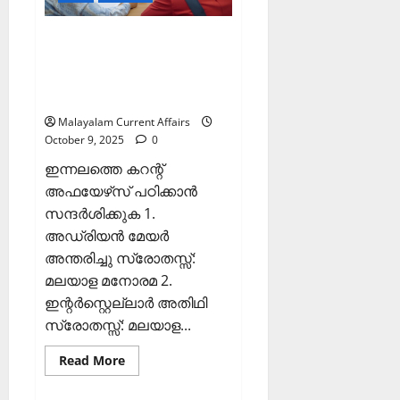
Current
Affairs
10
ഇന്നത്തെ കറന്റ്
October
2025)
അഫയേഴ്‌സ് 9 ഒക്ടോബര്‍
2025 (Kerala PSC Current
Affairs 9 October 2025)
Malayalam Current Affairs
October 9, 2025
0
ഇന്നലത്തെ കറന്റ്
അഫയേഴ്‌സ് പഠിക്കാന്‍
സന്ദര്‍ശിക്കുക 1.
അഡ്രിയന്‍ മേയര്‍
അന്തരിച്ചു സ്രോതസ്സ്:
മലയാള മനോരമ 2.
ഇന്റര്‍സ്റ്റെല്ലാര്‍ അതിഥി
സ്രോതസ്സ്: മലയാള...
Read
Read More
more
about
ഇന്നത്തെ