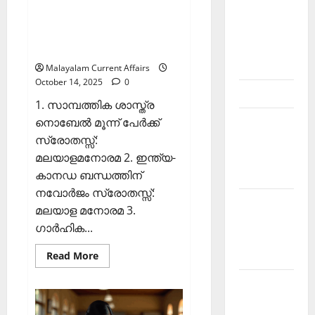
ഇന്നത്തെ കറന്റ്
Kerala
അഫയേഴ്‌സ് 14 ഒക്ടോബര്‍
PSC
2025 (Kerala PSC Current
current
Affairs 14 October 2025)
affairs
Malayalam Current Affairs
October 14, 2025
0
Contact
1. സാമ്പത്തിക ശാസ്ത്ര
നൊബേല്‍ മൂന്ന് പേര്‍ക്ക്
Current
സ്രോതസ്സ്:
Affairs
മലയാളമനോരമ 2. ഇന്ത്യ-
2026
കാനഡ ബന്ധത്തിന്
Malayalam
നവോര്‍ജം സ്രോതസ്സ്:
Current
മലയാള മനോരമ 3.
Affairs
ഗാര്‍ഹിക...
Malayalam
Read
2026 July
Read More
more
about
Current
ഇന്നത്തെ
കറന്റ്
Affairs
അഫയേഴ്‌സ്
14