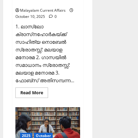
Affairs 10 October 2025)
Malayalam Current Affairs
October 10, 2025
0
1. ലാസ്ലോ
ക്രാസ്‌നഹോര്‍കയ്ക്ക്
സാഹിത്യ നൊബേല്‍
സ്രോതസ്സ്: മലയാള
മനോരമ 2. ഗാസയില്‍
സമാധാനം സ്രോതസ്സ്:
മലയാള മനോരമ 3.
ഫോബ്‌സ് അതിസമ്പന്ന...
Read
Read More
more
about
ഇന്നത്തെ
കറന്റ്
അഫയേഴ്‌സ്
10
ഒക്ടോബര്‍
2025
(Kerala
PSC
2025
October