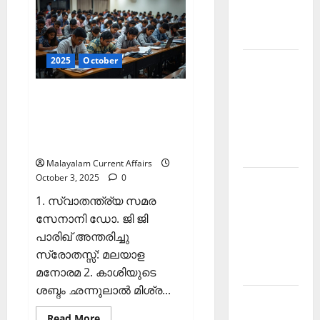
കറന്റ്
അഫയേഴ്‌സ്
March
4
ഒക്ടോബര്‍
2026
2025
(Kerala
PSC
2025
October
Kerala
Current
Affairs
PSC
4
ഇന്നത്തെ കറന്റ്
Current
October
2025)
അഫയേഴ്‌സ് 3 ഒക്ടോബര്‍
Affairs
2025 (Kerala PSC Current
November
Affairs 3 October 2025)
2025
Malayalam Current Affairs
October 3, 2025
0
Kerala
PSC
1. സ്വാതന്ത്ര്യ സമര
Current
സേനാനി ഡോ. ജി ജി
Affairs
പാരിഖ് അന്തരിച്ചു
October
സ്രോതസ്സ്: മലയാള
2025
മനോരമ 2. കാശിയുടെ
ശബ്ദം ഛന്നുലാല്‍ മിശ്ര...
Kerala
PSC
Read
Read More