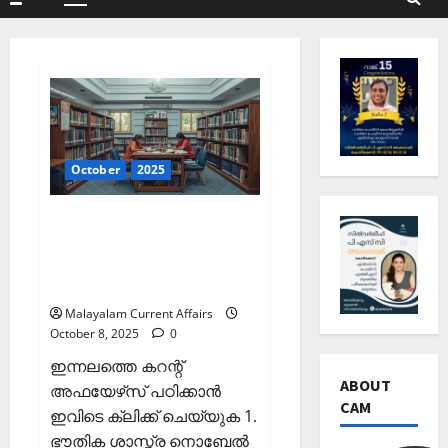
Primary
Menu
October
2025
ഇന്നത്തെ കറന്റ്
അഫയേഴ്‌സ് 8 ഒക്ടോബര്‍
2025 (Kerala PSC Current
Affairs 8 October 2025)
Malayalam Current Affairs
October 8, 2025
0
ഇന്നലത്തെ കറന്റ്
ABOUT
അഫയേഴ്‌സ് പഠിക്കാന്‍
CAM
ഇവിടെ ക്ലിക്ക് ചെയ്യുക 1.
ഭൗതിക ശാസ്ത്ര നൊബേല്‍