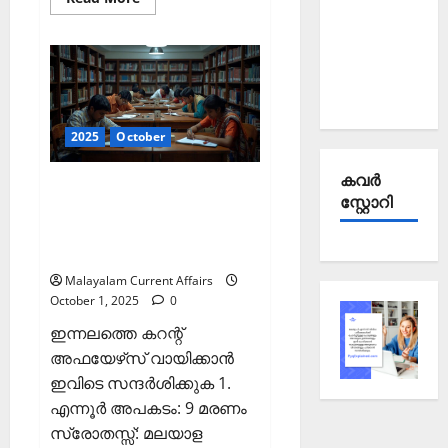
more
Current
about
ഇന്നത്തെ
Affairs
കറന്റ്
അഫയേഴ്‌സ്
September
3
ഒക്ടോബര്‍
2025
2025
(Kerala
PSC
2025
October
Current
Affairs
3
കവര്‍
ഇന്നത്തെ കറന്റ്
October
സ്റ്റോറി
2025)
അഫയേഴ്‌സ് 1 ഒക്ടോബര്‍
2025 (Kerala PSC Current
Affairs 1 October 2025)
Malayalam Current Affairs
October 1, 2025
0
ഇന്നലത്തെ കറന്റ്
അഫയേഴ്‌സ് വായിക്കാന്‍
ഇവിടെ സന്ദര്‍ശിക്കുക 1.
എന്നൂര്‍ അപകടം: 9 മരണം
സ്രോതസ്സ്: മലയാള