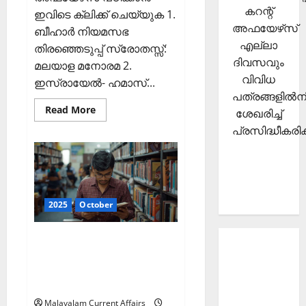
കറന്റ്
ഇവിടെ ക്ലിക്ക് ചെയ്യുക 1.
അഫയേഴ്‌സ്
ബീഹാര്‍ നിയമസഭ
എല്ലാ
തിരഞ്ഞെടുപ്പ് സ്രോതസ്സ്:
ദിവസവും
മലയാള മനോരമ 2.
വിവിധ
ഇസ്രായേല്‍- ഹമാസ്...
പത്രങ്ങളില്‍നി
Read
Read More
ശേഖരിച്ച്
more
about
പ്രസിദ്ധീകരിക്
ഇന്നത്തെ
കറന്റ്
അഫയേഴ്‌സ്
7
ഒക്ടോബര്‍
2025
(Kerala
PSC
2025
October
Current
Affairs
7
ഇന്നത്തെ കറന്റ്
October
About
2025)
അഫയേഴ്‌സ് 6 ഒക്ടോബര്‍
Current
2025 (Kerala PSC Current
Affairs
Affairs 6 October 2025)
Malayalam-
Malayalam Current Affairs