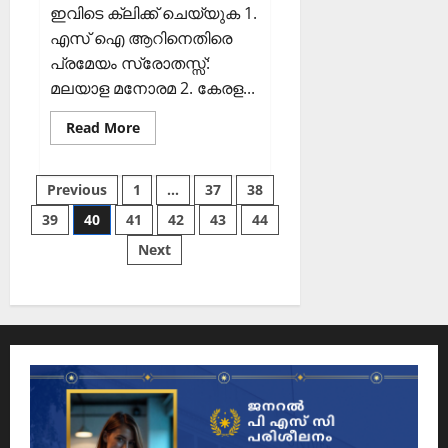
ഇവിടെ ക്ലിക്ക് ചെയ്യുക 1.
എസ് ഐ ആറിനെതിരെ
പ്രമേയം സ്രോതസ്സ്:
മലയാള മനോരമ 2. കേരള...
Read
Read More
more
about
ഇന്നത്തെ
കറന്റ്
Posts
Previous
1
…
37
38
അഫയേഴ്‌സ്
30
39
40
41
42
43
44
സെപ്തംബര്‍
pagination
2025
Next
(Kerala
PSC
Current
Affairs
30
September
2025)