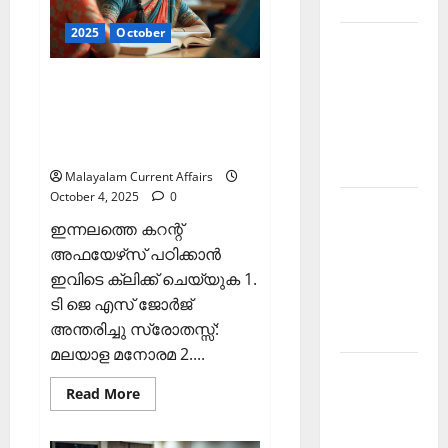
2025
PSC
Current
2025
October
Affairs
Kerala
5
October
PSC
2025)
ഇന്നത്തെ കറന്റ്
Current
അഫയേഴ്‌സ് 4 ഒക്ടോബര്‍
Affairs
2025 (Kerala PSC Current
February
Affairs 4 October 2025)
2026
Malayalam Current Affairs
October 4, 2025
0
Kerala
ഇന്നലത്തെ കറന്റ്
PSC
അഫയേഴ്‌സ് പഠിക്കാന്‍
Current
ഇവിടെ ക്ലിക്ക് ചെയ്യുക 1.
Affairs
ടി ജെ എസ് ജോര്‍ജ്
January
അന്തരിച്ചു സ്രോതസ്സ്:
2026
മലയാള മനോരമ 2....
Kerala
Read
Read More
PSC
more
about
Current
ഇന്നത്തെ
Affairs