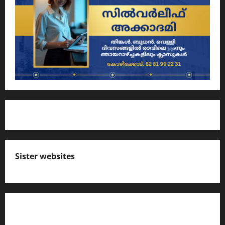
Sister websites
എസ് സി ഇ ആര്‍ ടി പാഠപുസ്തകങ്ങളിലെ
നോട്ടുകള്‍