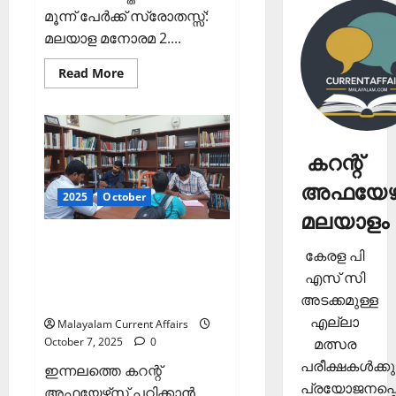
മൂന്ന് പേര്‍ക്ക് സ്രോതസ്സ്:
മലയാള മനോരമ 2....
Read
Read More
more
about
ഇന്നത്തെ
കറന്റ്
അഫയേഴ്‌സ്
8
കറന്റ്
ഒക്ടോബര്‍
2025
(Kerala
അഫയേഴ്
PSC
2025
October
Current
മലയാളം
Affairs
8
ഇന്നത്തെ കറന്റ്
October
കേരള പി
2025)
അഫയേഴ്‌സ് 7 ഒക്ടോബര്‍
എസ് സി
2025 (Kerala PSC Current
അടക്കമുള്ള
Affairs 7 October 2025)
എല്ലാ
Malayalam Current Affairs
October 7, 2025
0
മത്സര
പരീക്ഷകള്‍ക്കു
ഇന്നലത്തെ കറന്റ്
പ്രയോജനപ്പെ
അഫയേഴ്‌സ് പഠിക്കാന്‍