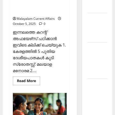
അഫയേഴ്‌സ് 5 ഒക്ടോബര്‍
Malayalam
2025 (Kerala PSC Current
2026 June
Affairs 5 October 2025)
Current
Malayalam Current Affairs
October 5, 2025
0
Affairs
Malayalam
ഇന്നലത്തെ കറന്റ്
2026 May
അഫയേഴ്‌സ് പഠിക്കാന്‍
ഇവിടെ ക്ലിക്ക് ചെയ്യുക 1.
Kerala
കേരളത്തില്‍ 5 പുതിയ
PSC
ദേശീയപാതകള്‍ കൂടി
Current
സ്രോതസ്സ്: മലയാള
Affairs
മനോരമ 2....
April 2026
Read
Read More
Kerala
more
about
PSC
ഇന്നത്തെ
കറന്റ്
Current
അഫയേഴ്‌സ്
5
Affairs
ഒക്ടോബര്‍
December
2025
(Kerala