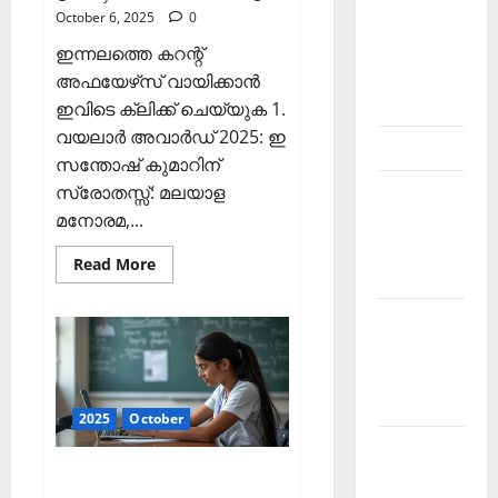
October 6, 2025
0
Kerala
PSC
ഇന്നലത്തെ കറന്റ്
current
അഫയേഴ്‌സ് വായിക്കാന്‍
affairs
ഇവിടെ ക്ലിക്ക് ചെയ്യുക 1.
വയലാര്‍ അവാര്‍ഡ് 2025: ഇ
Contact
സന്തോഷ് കുമാറിന്
സ്രോതസ്സ്: മലയാള
Current
മനോരമ,...
Affairs
2026
Read
Read More
Malayalam
more
about
ഇന്നത്തെ
Current
കറന്റ്
അഫയേഴ്‌സ്
Affairs
6
ഒക്ടോബര്‍
Malayalam
2025
2026 July
(Kerala
PSC
2025
October
Current
Current
Affairs
6
Affairs
ഇന്നത്തെ കറന്റ്
October
2025)