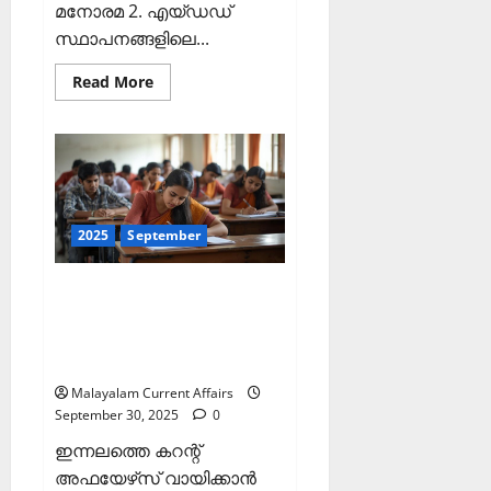
മനോരമ 2. എയ്ഡഡ്
സ്ഥാപനങ്ങളിലെ...
Read
Read More
more
about
ഇന്നത്തെ
കറന്റ്
അഫയേഴ്‌സ്
1
ഒക്ടോബര്‍
2025
(Kerala
PSC
2025
September
Current
Affairs
1
ഇന്നത്തെ കറന്റ്
October
2025)
അഫയേഴ്‌സ് 30 സെപ്തംബര്‍
2025 (Kerala PSC Current
Affairs 30 September 2025)
Malayalam Current Affairs
September 30, 2025
0
ഇന്നലത്തെ കറന്റ്
അഫയേഴ്‌സ് വായിക്കാന്‍