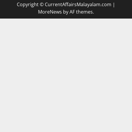
Copyright © CurrentAffairsMalayalam.com
|
MoreNews
by AF themes.