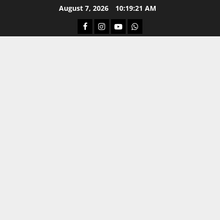
Skip
August 7, 2026
10:19:21 AM
to
Facebook
Instagram
Youtube
Whatsapp
content