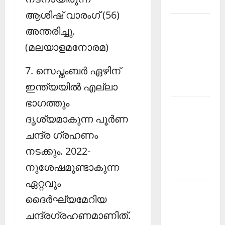
2026
ആശിഷ് വാരംഗ് (56)
Kerala
അന്തരിച്ചു.
PSC
(മലയാളമനോരമ)
Current
Affairs
7. സെപ്തംബര്‍ ഏഴിന്
March
ഇന്ത്യയില്‍ എല്ലാ
2026
ഭാഗത്തും
Kerala
ദൃശ്യമാകുന്ന പൂര്‍ണ
PSC
Current
ചന്ദ്ര ഗ്രഹണം
Affairs
നടക്കും. 2022-
November
നുശേഷമുണ്ടാകുന്ന
2025
ഏറ്റവും
Kerala
ദൈര്‍ഘ്യമേറിയ
PSC
ചന്ദ്രഗ്രഹണമാണിത്.
Current