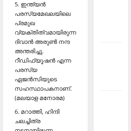
5. ഇന്ത്യന്‍
PSC
പരസ്യമേഖലയിലെ
Current
Affairs
പ്രമുഖ
December
വ്യക്തിത്വമായിരുന്ന
2025
ദിവാന്‍ അരുണ്‍ നന്ദ
Kerala
അന്തരിച്ചു.
PSC
റീഡിഫ്യൂഷന്‍ എന്ന
Current
പരസ്യ
Affairs
February
ഏജന്‍സിയുടെ
2026
സഹസ്ഥാപകനാണ്.
Kerala
(മലയാള മനോരമ)
PSC
6. മറാത്തി, ഹിന്ദി
Current
Affairs
ചലച്ചിത്ര
January
നടനായിരുന്ന