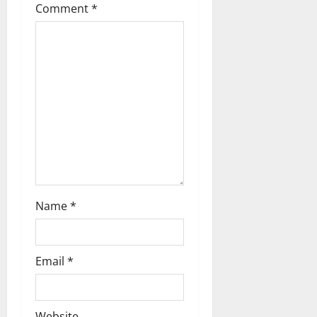
a
Comment
*
t
i
o
n
Name
*
Email
*
Website