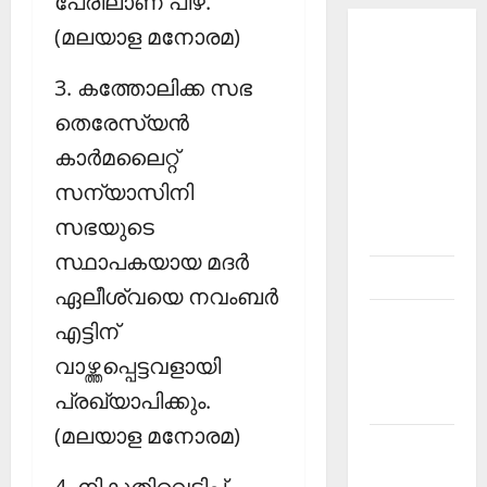
പേരിലാണ് പിഴ.
(മലയാള മനോരമ)
About
Current
3. കത്തോലിക്ക സഭ
Affairs
തെരേസ്യന്‍
Malayalam-
Kerala
കാര്‍മലൈറ്റ്
PSC
സന്യാസിനി
current
സഭയുടെ
affairs
സ്ഥാപകയായ മദര്‍
Contact
ഏലീശ്വയെ നവംബര്‍
Current
എട്ടിന്
Affairs
വാഴ്ത്തപ്പെട്ടവളായി
2026
പ്രഖ്യാപിക്കും.
Malayalam
(മലയാള മനോരമ)
Current
Affairs
4. നികുതിവെട്ടിപ്പ്