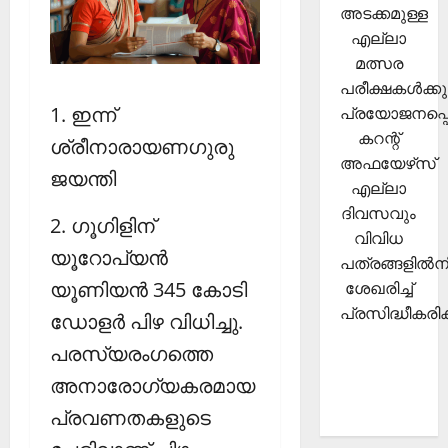
അടക്കമുള്ള
എല്ലാ
മത്സര
പരീക്ഷകള്‍ക്കു
1. ഇന്ന്
പ്രയോജനപ്പെ
കറന്റ്
ശ്രീനാരായണഗുരു
അഫയേഴ്‌സ്
ജയന്തി
എല്ലാ
ദിവസവും
2. ഗൂഗിളിന്
വിവിധ
യൂറോപ്യന്‍
പത്രങ്ങളില്‍നി
യൂണിയന്‍ 345 കോടി
ശേഖരിച്ച്
പ്രസിദ്ധീകരിക്
ഡോളര്‍ പിഴ വിധിച്ചു.
പരസ്യരംഗത്തെ
അനാരോഗ്യകരമായ
പ്രവണതകളുടെ