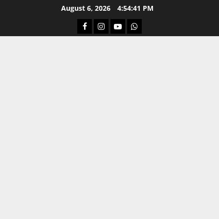
Skip
August 6, 2026
4:54:42 PM
to
Facebook
Instagram
Youtube
Whatsapp
content