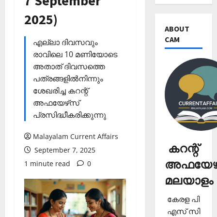
7 September
2025)
ABOUT
CAM
എല്ലാ ദിവസവും
രാവിലെ 10 മണിയോടെ
അതാത് ദിവസത്തെ
പത്രങ്ങളില്‍നിന്നും
ശേഖരിച്ച കറന്റ്
അഫയേഴ്‌സ്
പ്രസിദ്ധീകരിക്കുന്നു
Malayalam Current Affairs
കറന്റ്
September 7, 2025
അഫയേഴ്
1 minute read
0
മലയാളം
കേരള പി
എസ് സി