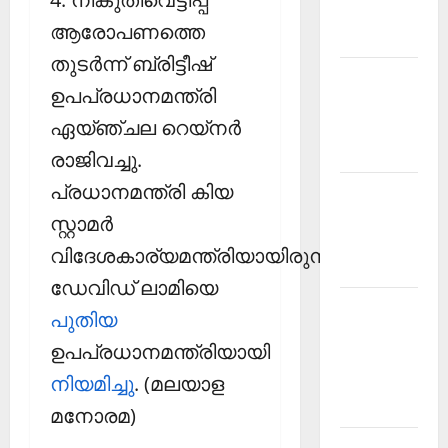
Malayalam
ആരോപണത്തെ
2026 July
തുടര്‍ന്ന് ബ്രിട്ടീഷ്
Current
ഉപപ്രധാനമന്ത്രി
Affairs
ഏയ്ഞ്ചല റെയ്‌നര്‍
Malayalam
2026 June
രാജിവച്ചു.
പ്രധാനമന്ത്രി കിയ
Current
Affairs
സ്റ്റാമര്‍
Malayalam
വിദേശകാര്യമന്ത്രിയായിരുന്ന
2026 May
ഡേവിഡ് ലാമിയെ
Kerala
പുതിയ
PSC
ഉപപ്രധാനമന്ത്രിയായി
Current
നിയമിച്ചു
. (മലയാള
Affairs
April 2026
മനോരമ)
Kerala