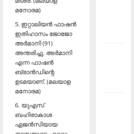
മിശ്ര. (മലയാള
PSC
മനോരമ)
Current
Affairs
5. ഇറ്റാലിയന്‍ ഫാഷന്‍
December
ഇതിഹാസം ജോജോ
2025
അര്‍മാനി (91)
Kerala
അന്തരിച്ചു. അര്‍മാനി
PSC
എന്ന ഫാഷന്‍
Current
ബ്രാന്‍ഡിന്റെ
Affairs
February
ഉടമയാണ്. (മലയാള
2026
മനോരമ)
Kerala
6. യുഎസ്
PSC
Current
ബഹിരാകാശ
Affairs
ഏജന്‍സിയായ
January
നാസയുടെ ഏറ്റവും