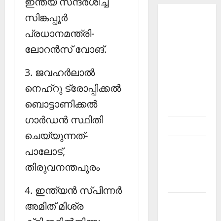
ഇന്ത്യ സന്ദര്‍ശിച്ച
സിങ്കപ്പൂര്‍
About
പ്രധാനമന്ത്രി-
Current
Affairs
ലോറന്‍സ് വോങ്.
Malayalam-
Kerala
3. ജവഹര്‍ലാല്‍
PSC
നെഹ്‌റു ട്രോപ്പിക്കല്‍
current
ബൊട്ടാണിക്കല്‍
affairs
ഗാര്‍ഡന്‍ സ്ഥിതി
Contact
ചെയ്യുന്നത്-
Current
പാലോട്,
Affairs
തിരുവനന്തപുരം
2026
Malayalam
4. ഇന്ത്യന്‍ സ്പിന്നര്‍
Current
അമിത് മിശ്ര
Affairs