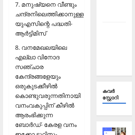
Affairs
7. മനുഷ്യനെ വീണ്ടും
October
ചന്ദ്രനിലെത്തിക്കാനുള്ള
2025
യുഎസിന്റെ പദ്ധതി-
Kerala
ആര്‍ട്ടിമിസ്‌
PSC
Current
8. വനമേഖലയിലെ
Affairs
എല്ലാ വിനോദ
September
2025
സഞ്ചാര
കേന്ദ്രങ്ങളേയും
ഒരുകുടക്കീഴില്‍
കവര്‍
കൊണ്ടുവരുന്നതിനായി
സ്റ്റോറി
വനംവകുപ്പിന് കീഴില്‍
ആരംഭിക്കുന്ന
ബോര്‍ഡ്- കേരള വനം
ഇക്കോ ടൂറിസം