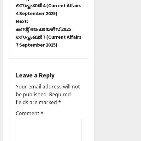
o
സെപ്തംബർ 4 (Current Affairs
4 September 2025)
s
Next:
t
കറന്റ് അഫയേഴ്‌സ് 2025
സെപ്തംബര്‍ 7 (Current Affairs
n
7 September 2025)
a
v
Leave a Reply
i
Your email address will not
be published.
Required
g
fields are marked
*
a
Comment
*
t
i