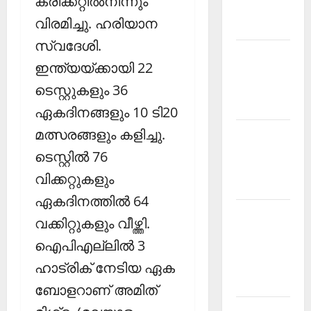
ക്രിക്കറ്റില്‍നിന്നും
Malayalam
വിരമിച്ചു. ഹരിയാന
2026 July
സ്വദേശി.
Current
ഇന്ത്യയ്ക്കായി 22
Affairs
ടെസ്റ്റുകളും 36
Malayalam
2026 June
ഏകദിനങ്ങളും 10 ടി20
മത്സരങ്ങളും കളിച്ചു.
Current
Affairs
ടെസ്റ്റില്‍ 76
Malayalam
വിക്കറ്റുകളും
2026 May
ഏകദിനത്തില്‍ 64
Kerala
വക്കിറ്റുകളും വീഴ്ത്തി.
PSC
ഐപിഎല്ലില്‍ 3
Current
Affairs
ഹാട്രിക് നേടിയ ഏക
April 2026
ബോളറാണ് അമിത്
Kerala