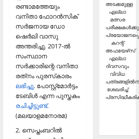
അടക്കമുള്ള
രണ്ടാമത്തേയും
എല്ലാ
വനിതാ ഫോറന്‍സിക്
മത്സര
സര്‍ജനായ ഡോ
പരീക്ഷകള്‍ക്കു
പ്രയോജനപ്പെ
ഷെര്‍ലി വാസു
കറന്റ്
അന്തരിച്ചു. 2017-ല്‍
അഫയേഴ്‌സ്
സംസ്ഥാന
എല്ലാ
സര്‍ക്കാരിന്റെ വനിതാ
ദിവസവും
വിവിധ
രത്‌നം പുരസ്‌കാരം
പത്രങ്ങളില്‍നി
ലഭിച്ചു
. പോസ്റ്റ്‌മോര്‍ട്ടം
ശേഖരിച്ച്
ടേബിള്‍ എന്ന പുസ്തകം
പ്രസിദ്ധീകരിക്
രചിച്ചിട്ടുണ്ട്.
(മലയാളമനോരമ)
2. സെപ്തംബറില്‍