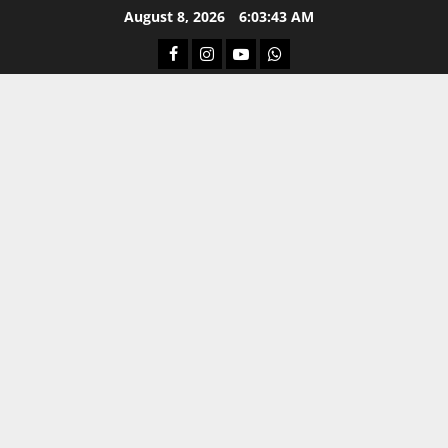
Skip
August 8, 2026
6:03:44 AM
to
Facebook
Instagram
Youtube
Whatsapp
content