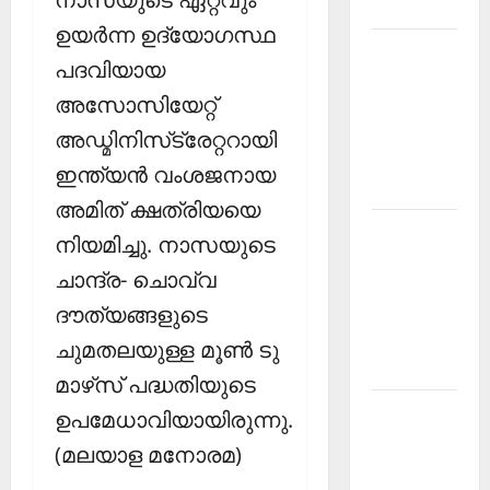
2026
ഉയര്‍ന്ന ഉദ്യോഗസ്ഥ
Kerala
പദവിയായ
PSC
അസോസിയേറ്റ്
Current
Affairs
അഡ്മിനിസ്‌ട്രേറ്ററായി
March
ഇന്ത്യന്‍ വംശജനായ
2026
അമിത് ക്ഷത്രിയയെ
Kerala
നിയമിച്ചു. നാസയുടെ
PSC
ചാന്ദ്ര- ചൊവ്വ
Current
ദൗത്യങ്ങളുടെ
Affairs
November
ചുമതലയുള്ള മൂണ്‍ ടു
2025
മാഴ്‌സ് പദ്ധതിയുടെ
Kerala
ഉപമേധാവിയായിരുന്നു.
PSC
(മലയാള മനോരമ)
Current