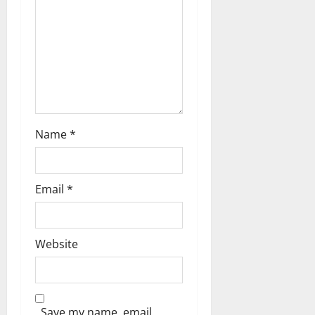
o
n
Name
*
Email
*
Website
Save my name, email,