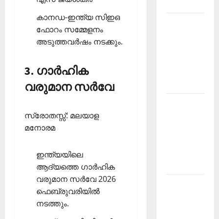
2026
കാനഡ-ഇന്ത്യ സിഇഒ
Kerala
ഫോറം സമ്മേളനം
PSC
അടുത്തവര്‍ഷം നടക്കും.
Current
Affairs
3. ഗാര്‍ഹിക
March
2026
വരുമാന സര്‍വേ
Kerala
സ്രോതസ്സ്: മലയാള
PSC
മനോരമ
Current
Affairs
November
ഇന്ത്യയിലെ
2025
ആദ്യത്തെ ഗാര്‍ഹിക
വരുമാന സര്‍വേ 2026
Kerala
ഫെബ്രുവരിയില്‍
PSC
നടത്തും.
Current