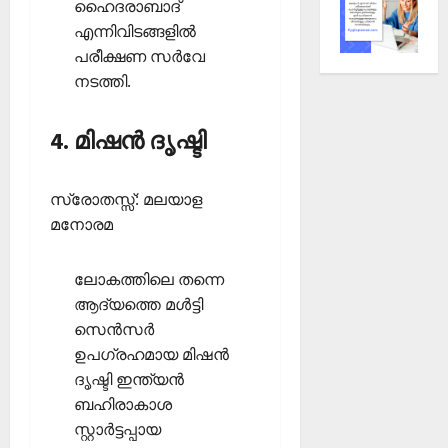
ഹൈദരാബാദ്
എന്നിവിടങ്ങളില്‍
പരീക്ഷണ സര്‍വേ
നടത്തി.
4. മിഷൻ ദൃഷ്ടി
സ്രോതസ്സ്: മലയാള
മനോരമ
ലോകത്തിലെ തന്നെ
ആദ്യത്തെ മൾട്ടി
സെൻസർ
ഉപഗ്രഹമായ മിഷൻ
ദൃഷ്ടി ഇന്ത്യൻ
ബഹിരാകാശ
സ്റ്റാർട്ടപ്പായ