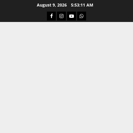
Skip
August 9, 2026
5:53:12 AM
to
Facebook
Instagram
Youtube
Whatsapp
content