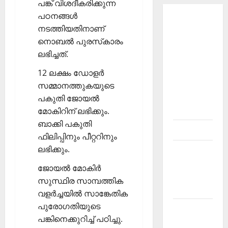
പങ്ക് വിശദീകരിക്കുന്ന
പഠനങ്ങള്‍
About
നടത്തിയതിനാണ്
Current
നൊബല്‍ പുരസ്‌കാരം
Affairs
ലഭിച്ചത്.
Malayalam-
Kerala
12 ലക്ഷം ഡോളര്‍
PSC
സമ്മാനത്തുകയുടെ
current
പകുതി ജോയല്‍
affairs
മോകിറിന് ലഭിക്കും.
ബാക്കി പകുതി
Contact
ഫിലിപ്പിനും പീറ്ററിനും
ലഭിക്കും.
Current
Affairs
ജോയല്‍ മോകിര്‍
2026
സുസ്ഥിര സാമ്പത്തിക
Malayalam
വളര്‍ച്ചയില്‍ സാങ്കേതിക
പുരോഗതിയുടെ
Current
പങ്കിനെക്കുറിച്ച് പഠിച്ചു.
Affairs