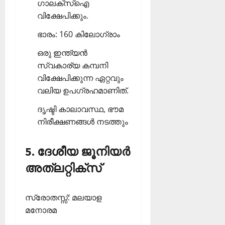
ഗാലക്‌സ്‌ഐ
വിക്ഷേപിക്കും.
ഭാരം: 160 കിലോഗ്രാം
ഒരു ഇന്ത്യൻ
സ്വകാര്യ കമ്പനി
വിക്ഷേപിക്കുന്ന ഏറ്റവും
വലിയ ഉപഗ്രഹമാണിത്.
ദൃഷ്ടി കാലാവസ്ഥ, ഭൗമ
നിരീക്ഷണങ്ങൾ നടത്തും
5. ദേശീയ ജൂനിയര്‍
അത്‌ലറ്റിക്‌സ്
സ്രോതസ്സ്: മലയാള
മനോരമ