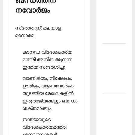
ബന്ധത്തിന്
PSC
നവോര്‍ജം
Current
Affairs
സ്രോതസ്സ്: മലയാള
December
മനോരമ
2025
Kerala
കാനഡ വിദേശകാര്യ
PSC
മന്ത്രി അനിത ആനന്ദ്
Current
ഇന്ത്യ സന്ദര്‍ശിച്ചു.
Affairs
വാണിജ്യം, നിക്ഷേപം,
February
ഊര്‍ജം, ആണവോര്‍ജം
2026
തുടങ്ങിയ മേഖലകളില്‍
Kerala
ഇരുരാജ്യങ്ങളും ബന്ധം
PSC
ശക്തമാക്കും.
Current
ഇന്ത്യയുടെ
Affairs
വിദേശകാര്യമന്ത്രി
January
എസ് ജയശങ്കര്‍