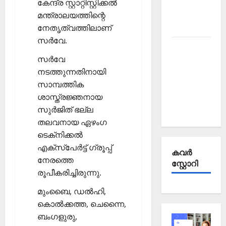
Affairs
കേന്ദ്ര സ്റ്റാറ്റിസ്റ്റിക്കല്‍
October
മന്ത്രാലയത്തിന്റെ
2025
നേതൃത്വത്തിലാണ്
സര്‍വേ.
Kerala
സര്‍വേ
PSC
നടത്തുന്നതിനായി
Current
സാമ്പത്തിക
Affairs
ശാസ്ത്രജ്ഞനായ
September
സുര്‍ജിത് ഭല്ല
2025
തലവനായ ഏഴംഗ
ടെക്‌നിക്കല്‍
എക്‌സ്‌പേര്‍ട്ട് ഗ്രൂപ്പ്
കവര്‍
നേരത്തെ
സ്റ്റോറി
രൂപീകരിച്ചിരുന്നു.
മുംബൈ, ഡല്‍ഹി,
കൊല്‍ക്കത്ത, ചെന്നൈ,
ബംഗളുരു,