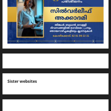
Sister websites
എസ് സി ഇ ആര്‍ ടി പാഠപുസ്തകങ്ങളിലെ