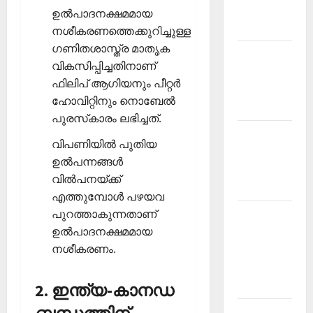
Malayalam
ഉല്‍പാദനക്ഷമമായ
2026 July
നശീകരണത്തെക്കുറിച്ചുള്ള
ഗണിതശാസ്ത്ര മാതൃക
Current
വികസിപ്പിച്ചതിനാണ്
Affairs
ഫിലിപ് ആഗിയനും പീറ്റര്‍
Malayalam
ഹോവിറ്റിനും നൊബേല്‍
2026 June
പുരസ്‌കാരം ലഭിച്ചത്.
Current
വിപണിയില്‍ പുതിയ
Affairs
ഉല്‍പന്നങ്ങള്‍
Malayalam
വില്‍പനയ്ക്ക്
2026 May
എത്തുമ്പോള്‍ പഴയവ
പുറത്താകുന്നതാണ്
Kerala
ഉല്‍പാദനക്ഷമമായ
PSC
നശീകരണം.
Current
Affairs
April 2026
2. ഇന്ത്യ-കാനഡ
Kerala