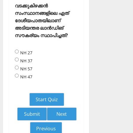
വടക്കുകിഴക്കന്‍
സംസ്ഥാനങ്ങളിലെ ഏത്
ദേശീയപാതയിലാണ്
അടിയന്തര ലാന്‍ഡിങ്
സൗകര്യം സ്ഥാപിച്ചത്?
NH 27
NH 37
NH 57
NH 47
Start Quiz
Next
Previous