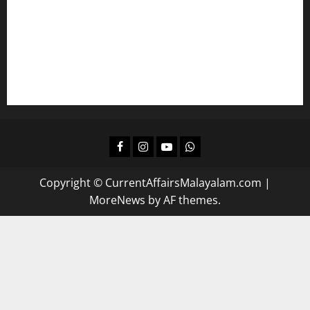
കമ്പനി/ ബോര്‍ഡ്/ കോര്‍പ്പറേഷന്‍ എല്‍ജിഎസിന്
പഠിക്കാം
ദിവസവും റിവിഷന്‍ നടത്താന്‍
Facebook
Instagram
Youtube
Whatsapp
Copyright © CurrentAffairsMalayalam.com
|
MoreNews
by AF themes.