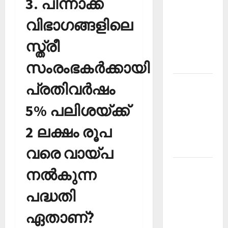
3. പിന്നാക്ക
PSC
വിഭാഗങ്ങളിലെ
Current
Affairs
സ്ത്രീ
December
സംരംഭകര്‍ക്കായി
2025
Kerala
പ്രതിവര്‍ഷം
PSC
5% പലിശയ്ക്ക്
Current
Affairs
2 ലക്ഷം രൂപ
February
2026
വരെ വായ്പ
Kerala
നല്‍കുന്ന
PSC
പദ്ധതി
Current
Affairs
ഏതാണ്?
January