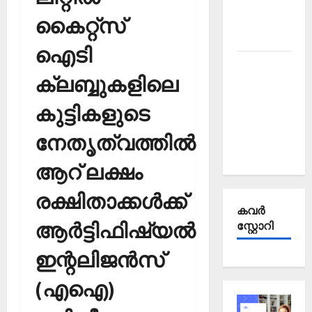
Affairs
കൈറ്റ്‌സ്
October
2025
ഐടി
Kerala
ക്ലബ്ബുകളിലെ
PSC
Current
കുട്ടികളുടെ
Affairs
September
നേതൃത്വത്തില്‍
2025
ആറ് ലക്ഷം
രക്ഷിതാക്കള്‍ക്ക്
കവര്‍
ആര്‍ട്ടിഫിഷ്യല്‍
സ്റ്റോറി
ഇന്റലിജന്‍സ്
(എഐ)