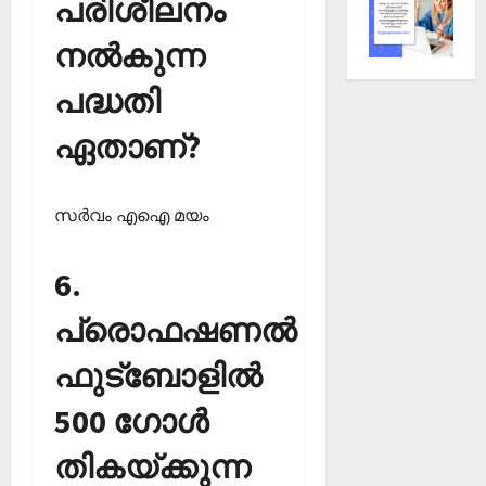
പരിശീലനം
നല്‍കുന്ന
പദ്ധതി
ഏതാണ്?
സര്‍വം എഐ മയം
6.
പ്രൊഫഷണല്‍
ഫുട്‌ബോളില്‍
500 ഗോള്‍
തികയ്ക്കുന്ന