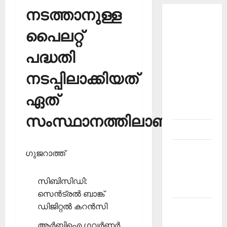
നടത്താനുള്ള
About
പൈലറ്റ്
Current
Affairs
പദ്ധതി
Malayalam-
Kerala
നടപ്പിലാക്കിയത്
PSC
ഏത്
current
affairs
സംസ്ഥാനത്തിലാണ്?
Contact
Current
ഗുജറാത്ത്
Affairs
2026
സിബിസിഡി:
Malayalam
സെന്‍ട്രല്‍ ബാങ്ക്
ഡിജിറ്റല്‍ കറന്‍സി
Current
Affairs
ആര്‍ബിഐ ഗവര്‍ണര്‍