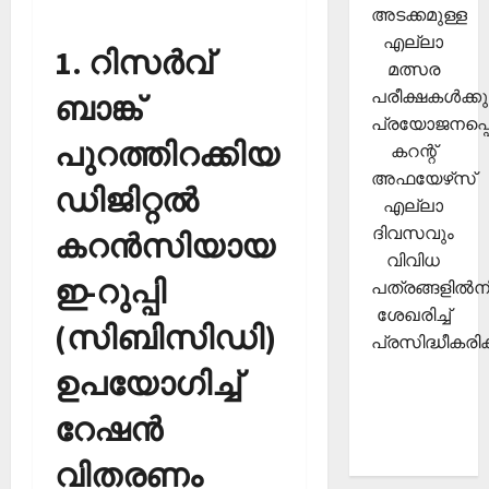
അടക്കമുള്ള
എല്ലാ
1. റിസര്‍വ്
മത്സര
പരീക്ഷകള്‍ക്കു
ബാങ്ക്
പ്രയോജനപ്പെ
പുറത്തിറക്കിയ
കറന്റ്
അഫയേഴ്‌സ്
ഡിജിറ്റല്‍
എല്ലാ
ദിവസവും
കറന്‍സിയായ
വിവിധ
ഇ-റുപ്പി
പത്രങ്ങളില്‍നി
ശേഖരിച്ച്
(സിബിസിഡി)
പ്രസിദ്ധീകരിക്
ഉപയോഗിച്ച്
റേഷന്‍
വിതരണം