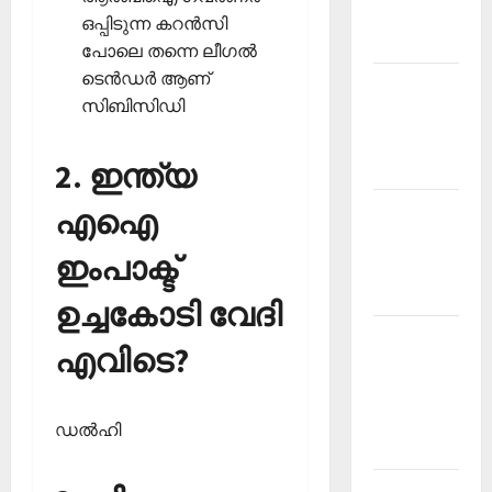
Malayalam
ഒപ്പിടുന്ന കറന്‍സി
2026 July
പോലെ തന്നെ ലീഗല്‍
ടെന്‍ഡര്‍ ആണ്
Current
സിബിസിഡി
Affairs
Malayalam
2. ഇന്ത്യ
2026 June
Current
എഐ
Affairs
ഇംപാക്ട്
Malayalam
2026 May
ഉച്ചകോടി വേദി
Kerala
എവിടെ?
PSC
Current
Affairs
ഡല്‍ഹി
April 2026
Kerala