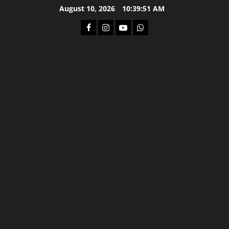
Skip
August 10, 2026
10:39:52 AM
to
Facebook
Instagram
Youtube
Whatsapp
content