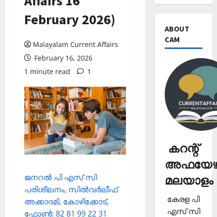
Affairs 16
February 2026)
ABOUT
CAM
Malayalam Current Affairs
February 16, 2026
1 minute read
1
കറന്റ്
അഫയേഴ്
ജനറല്‍ പി എസ് സി
മലയാളം
പരിശീലനം, സില്‍വര്‍ലീഫ്
കേരള പി
അക്കാദമി, കോഴിക്കോട്,
എസ് സി
ഫോണ്‍: 82 81 99 22 31