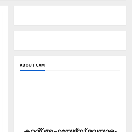
ABOUT CAM
കറന്റ് അഫയേഴ്‌സ് മലയാളം