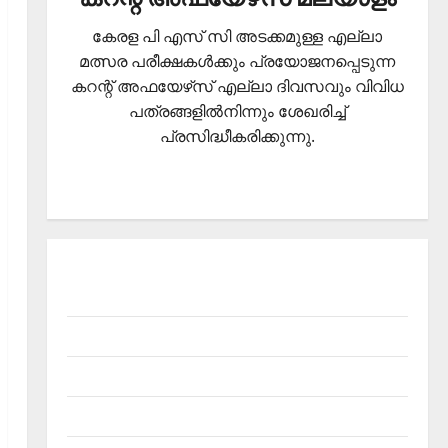
കേരള പി എസ് സി അടക്കമുള്ള എല്ലാ
മത്സര പരീക്ഷകള്‍ക്കും പ്രയോജനപ്പെടുന്ന
കറന്റ് അഫയേഴ്‌സ് എല്ലാ ദിവസവും വിവിധ
പത്രങ്ങളില്‍നിന്നും ശേഖരിച്ച്
പ്രസിദ്ധീകരിക്കുന്നു.
About Current Affairs Malayalam- Kerala PSC
current affairs
Contact
Current Affairs 2026 Malayalam
Current Affairs Malayalam 2026 July