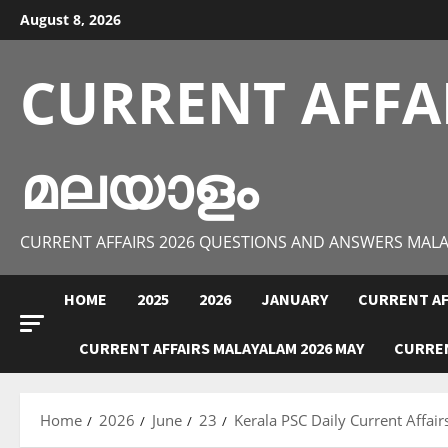
Skip
August 8, 2026
to
content
CURRENT AFFA
മലയാളം
CURRENT AFFAIRS 2026 QUESTIONS AND ANSWERS MAL
HOME
2025
2026
JANUARY
CURRENT AF
CURRENT AFFAIRS MALAYALAM 2026 MAY
CURREN
Home
2026
June
23
Kerala PSC Daily Current Affai