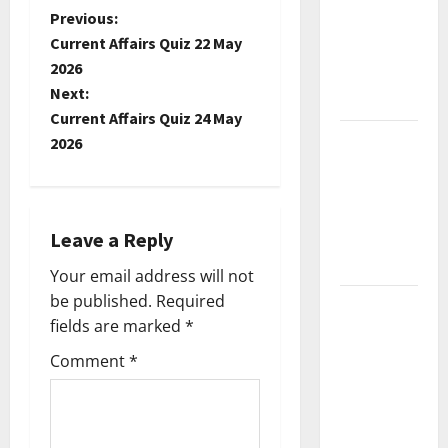
P
Previous:
Current
Current Affairs Quiz 22 May
Affairs
o
2026
December
Next:
2025
s
Current Affairs Quiz 24 May
Kerala
t
2026
PSC
n
Current
Affairs
a
Leave a Reply
February
2026
v
Your email address will not
be published.
Required
Kerala
i
fields are marked
*
PSC
g
Current
Comment
*
Affairs
a
January
2026
t