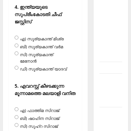
About
4. ഇന്ത്യയുടെ
Current
സുപ്രീംകോടതി ചീഫ്
Affairs
ജസ്റ്റിസ്
Malayalam-
Kerala
എ) സൂര്യകാന്ത് മിശ്ര
PSC
ബി) സൂര്യകാന്ത് വര്‍മ
current
സി) സൂര്യകാന്ത്
affairs
മേനോന്‍
Contact
ഡി) സൂര്യകാന്ത് യാദവ്‌
Current
5. എവറസ്റ്റ് കീഴടക്കുന്ന
Affairs
മൂന്നാമത്തെ മലയാളി വനിത
2026
Malayalam
എ) ഫാത്തിമ സിറാജ്
Current
ബി) ഷാഹിന സിറാജ്
Affairs
സി) സുഹ്‌റ സിറാജ്
Malayalam