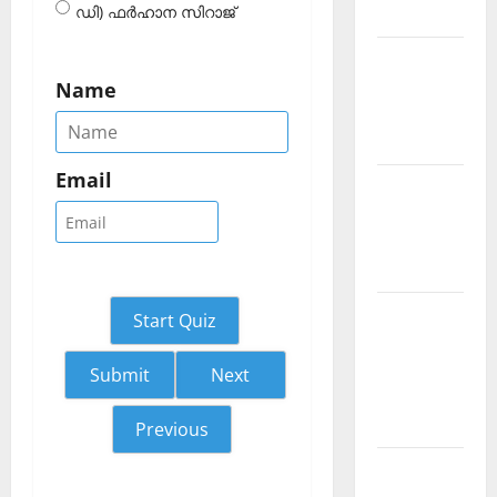
ഡി) ഫര്‍ഹാന സിറാജ്‌
2026 July
Current
Affairs
Name
Malayalam
2026 June
Email
Current
Affairs
Malayalam
2026 May
Kerala
Start Quiz
PSC
Current
Next
Affairs
April 2026
Previous
Kerala
PSC