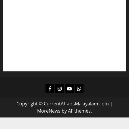
ഇംഗ്ലീഷ് പഠിക്കാം
മലയാളം പഠിക്കാം
എല്‍ഡിസിക്ക്
ഒരുങ്ങാം
കമ്പനി/ ബോര്‍ഡ്/ കോര്‍പ്പറേഷന്‍ എല്‍ജിഎസിന്
പഠിക്കാം
ദിവസവും റിവിഷന്‍ നടത്താന്‍
Facebook
Instagram
Youtube
Whatsapp
Copyright © CurrentAffairsMalayalam.com
|
MoreNews
by AF themes.