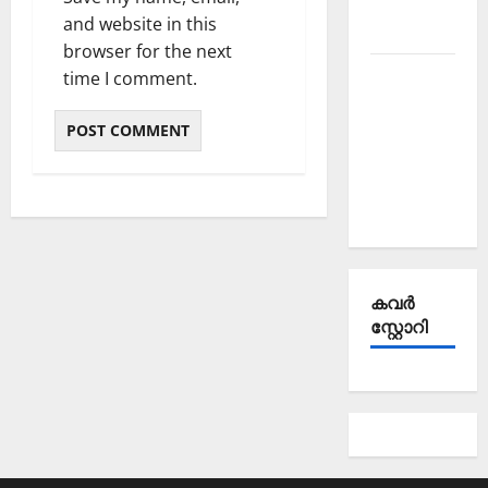
October
and website in this
2025
browser for the next
Kerala
time I comment.
PSC
Current
Affairs
September
2025
കവര്‍
സ്റ്റോറി