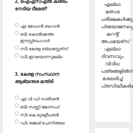
2. ഐഎസ്എല്‍ കിരീടം
എല്ലാ
നേടിയ ടീമേത്?
മത്സര
പരീക്ഷകള്‍ക്കു
പ്രയോജനപ്പെ
എ) മോഹന്‍ ബഗാന്‍
കറന്റ്
ബി) കൊല്‍ക്കത്ത
ഈസ്റ്റ്ബംഗാള്‍
അഫയേഴ്‌സ്
എല്ലാ
സി) കേരള ബ്ലാസ്റ്റേഴ്‌സ്
ദിവസവും
ഡി) ഇവയൊന്നുമല്ല
വിവിധ
പത്രങ്ങളില്‍നി
3. കേരള സംസ്ഥാന
ശേഖരിച്ച്
ആഭ്യന്തര മന്ത്രി
പ്രസിദ്ധീകരിക്
എ) വി ഡി സതീശന്‍
ബി) സണ്ണി ജോസഫ്
സി) കെ മുരളീധരന്‍
ഡി) രമേശ് ചെന്നിത്തല