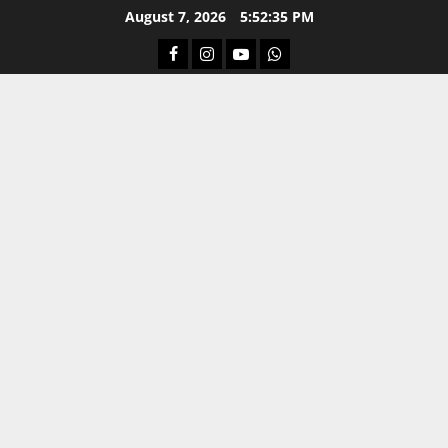
Skip
August 7, 2026
5:52:35 PM
to
Facebook
Instagram
Youtube
Whatsapp
content