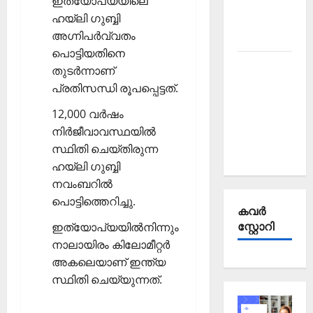
ഇത്യോപ്യയിലെ
Affairs
ഹയ്‌ലി ഗുബ്ബി
October
അഗ്നിപര്‍വ്വതം
2025
പൊട്ടിയതിനെ
Kerala
തുടര്‍ന്നാണ്
PSC
പ്രതിസന്ധി രൂപപ്പെട്ടത്.
Current
12,000 വര്‍ഷം
Affairs
നിര്‍ജീവാവസ്ഥയില്‍
September
സ്ഥിതി ചെയ്തിരുന്ന
2025
ഹയ്‌ലി ഗുബ്ബി
നവംബറില്‍
പൊട്ടിത്തെറിച്ചു.
കവര്‍
സ്റ്റോറി
ഇത്യോപ്യയില്‍നിന്നും
നാലായിരം കിലോമീറ്റര്‍
അകലെയാണ് ഇന്ത്യ
സ്ഥിതി ചെയ്യുന്നത്.