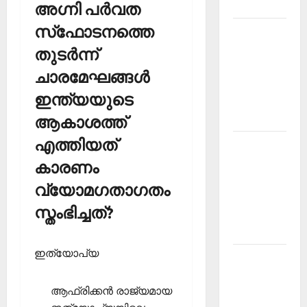
2026
അഗ്നി പര്‍വത
സ്‌ഫോടനത്തെ
Kerala
PSC
തുടര്‍ന്ന്
Current
ചാരമേഘങ്ങള്‍
Affairs
ഇന്ത്യയുടെ
March
2026
ആകാശത്ത്
എത്തിയത്
Kerala
PSC
കാരണം
Current
വ്യോമഗതാഗതം
Affairs
സ്തംഭിച്ചത്?
November
2025
ഇത്യോപ്യ
Kerala
PSC
ആഫ്രിക്കന്‍ രാജ്യമായ
Current