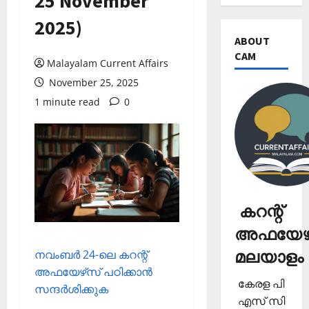
25 November
2025)
ABOUT
CAM
Malayalam Current Affairs
November 25, 2025
1 minute read
0
കറന്റ്
അഫയേഴ്
മലയാളം
നവംബര്‍ 24-ലെ കറന്റ്
അഫയേഴ്‌സ് പഠിക്കാന്‍
കേരള പി
സന്ദര്‍ശിക്കുക
എസ് സി