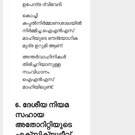
ഉപേന്ദ്ര ദ്വിവേദി.
കൊച്ചി
കപ്പല്‍നിര്‍മ്മാണശാലയില്‍
നിര്‍മ്മിച്ച ഐഎന്‍എസ്
മാഹിയുടെ ഔദ്യോഗിക
മുദ്ര ഉറുമി ആണ്.
അന്തര്‍വാഹിനികള്‍
തിരിച്ചറിയാനുള്ള
സംവിധാനം
ഐഎന്‍എസ്
മാഹിയിലുണ്ട്.
6. ദേശീയ നിയമ
സഹായ
അതോറിറ്റിയുടെ
എക്‌സിക്യൂട്ടീവ്