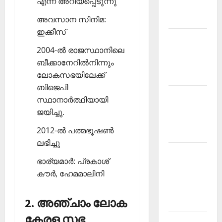
എന്ന് അറിയപ്പെടുന്നു
Malayalam
2026 July
അവസാന സിനിമ:
ഇക്കീസ്
Current
2004-ല്‍ രാജസ്ഥാനിലെ
Affairs
ബീക്കാനേറില്‍നിന്നും
Malayalam
ലോകസഭയിലേക്ക്
2026 June
ബിജെപി
Current
സ്ഥാനാര്‍ത്ഥിയായി
Affairs
ജയിച്ചു.
Malayalam
2012-ല്‍ പത്മഭൂഷണ്‍
2026 May
ലഭിച്ചു
Kerala
ഭാര്യമാര്‍: പ്രകാശ്
PSC
കൗര്‍, ഹേമമാലിനി
Current
Affairs
2. അഞ്ചാം ലോക
April 2026
കേരള സഭ
Kerala