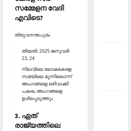
സമ്മേളന വേദി
PSC
Current
എവിടെ?
Affairs
December
തിരുവനന്തപുരം
2025
Kerala
തിയതി: 2025 ജനുവരി
PSC
23, 24
Current
നിലവിലെ ലോകകേരള
Affairs
സഭയിലെ മൂന്നിലൊന്ന്
February
അംഗങ്ങളെ ഒഴിവാക്കി
2026
പകരം അംഗങ്ങളെ
Kerala
ഉള്‍പ്പെടുത്തും
PSC
Current
3. ഏത്
Affairs
രാജ്യത്തിലെ
January