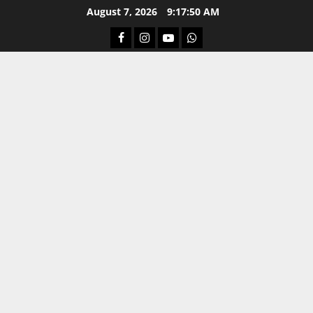
Skip
August 7, 2026
9:17:51 AM
to
Facebook
Instagram
Youtube
Whatsapp
content