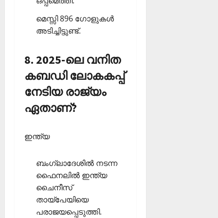
ഒപ്പമെത്തി.
മെസ്സി 896 ഗോളുകള്‍
അടിച്ചിട്ടുണ്ട്.
8. 2025-ലെ വനിത
കബഡി ലോകകപ്പ്
നേടിയ രാജ്യം
ഏതാണ്?
ഇന്ത്യ
ബംഗ്ലാദേശില്‍ നടന്ന
ഫൈനലില്‍ ഇന്ത്യ
ചൈനീസ്
തായ്‌പേയിയെ
പരാജയപ്പെടുത്തി.