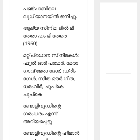
പഞ്ചാബിലെ
About
ലുധിയാനയില്‍ ജനിച്ചു.
Current
ആദ്യ സിനിമ: ദില്‍ ഭി
Affairs
തേരാ ഹം ഭി തേരെ
Malayalam-
(1960)
Kerala
PSC
മറ്റ് പ്രധാന സിനിമകള്‍:
current
ഫൂല്‍ ഓര്‍ പത്ഥര്‍, മേരാ
affairs
ഗാവ് മേരാ ദേശ്, ഡ്രീം
ഗേള്‍, സീത ഔര്‍ ഗീത,
Contact
ധരംവീര്‍, ചുപ്‌കെ
Current
ചുപ്‌കെ
Affairs
ബോളിവുഡിന്റെ
2026
ഗരംധരം എന്ന്
Malayalam
അറിയപ്പെട്ടു
Current
ബോളിവുഡിന്റെ ഹീമാന്‍
Affairs