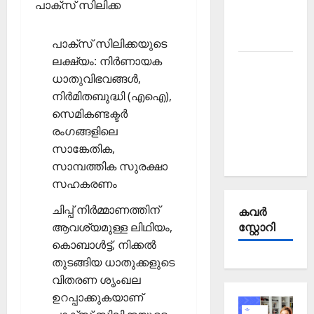
Affairs
പാക്‌സ് സിലിക്ക
October
2025
പാക്‌സ് സിലിക്കയുടെ
ലക്ഷ്യം: നിര്‍ണായക
Kerala
ധാതുവിഭവങ്ങള്‍,
PSC
നിര്‍മിതബുദ്ധി (എഐ),
Current
സെമികണ്ടക്ടര്‍
Affairs
രംഗങ്ങളിലെ
September
സാങ്കേതിക,
2025
സാമ്പത്തിക സുരക്ഷാ
സഹകരണം
ചിപ്പ് നിര്‍മ്മാണത്തിന്
കവര്‍
ആവശ്യമുള്ള ലിഥിയം,
സ്റ്റോറി
കൊബാള്‍ട്ട്, നിക്കല്‍
തുടങ്ങിയ ധാതുക്കളുടെ
വിതരണ ശൃംഖല
ഉറപ്പാക്കുകയാണ്