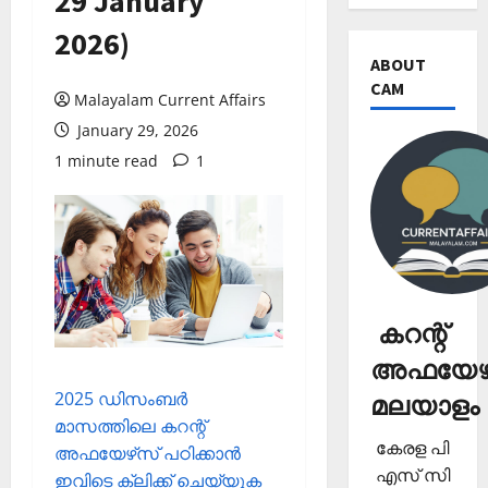
29 January
2026)
ABOUT
CAM
Malayalam Current Affairs
January 29, 2026
1 minute read
1
കറന്റ്
അഫയേഴ്
2025 ഡിസംബര്‍
മലയാളം
മാസത്തിലെ കറന്റ്
കേരള പി
അഫയേഴ്‌സ് പഠിക്കാന്‍
എസ് സി
ഇവിടെ ക്ലിക്ക് ചെയ്യുക