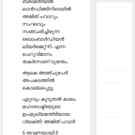
ബരാമതിയില്‍
ലാന്‍ഡിങ്ങിനിടെയില്‍
About
അജിത് പവാറും
Current
സംഘവും
Affairs
സഞ്ചരിച്ചിരുന്ന
Malayalam-
ബൊംബാര്‍ഡിയന്‍
Kerala
ലിയര്‍ജെറ്റ് 45 എന്ന
PSC
ചെറുവിമാനം
current
തകര്‍ന്നാണ് ദുരന്തം.
affairs
ആകെ അഞ്ചുപേര്‍
Contact
അപകടത്തില്‍
കൊല്ലപ്പെട്ടു.
Current
Affairs
ഏറ്റവും കൂടുതല്‍ കാലം
2026
മഹാരാഷ്ട്രയുടെ
Malayalam
ഉപമുഖ്യമന്ത്രിയായ
വ്യക്തി: അജിത് പവാര്‍
Current
Affairs
6 തവണയായി 8