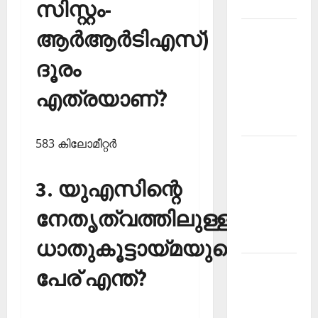
സിസ്റ്റം-
2026
ആര്‍ആര്‍ടിഎസ്)
Kerala
PSC
ദൂരം
Current
Affairs
എത്രയാണ്?
March
2026
583 കിലോമീറ്റര്‍
Kerala
PSC
3. യുഎസിന്റെ
Current
Affairs
നേതൃത്വത്തിലുള്ള
November
2025
ധാതുകൂട്ടായ്മയുടെ
Kerala
പേര് എന്ത്?
PSC
Current