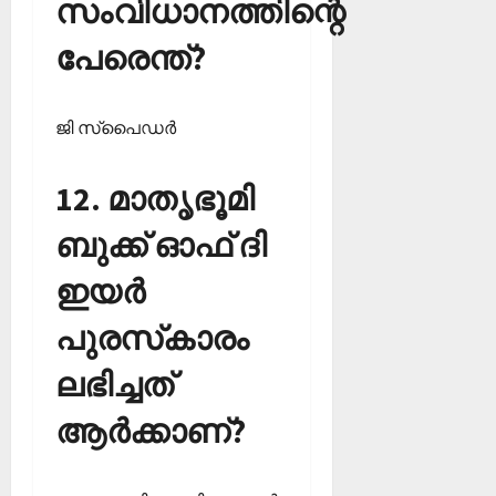
സംവിധാനത്തിന്റെ
പേരെന്ത്?
ജി സ്‌പൈഡര്‍
12. മാതൃഭൂമി
ബുക്ക് ഓഫ് ദി
ഇയര്‍
പുരസ്‌കാരം
ലഭിച്ചത്
ആര്‍ക്കാണ്?