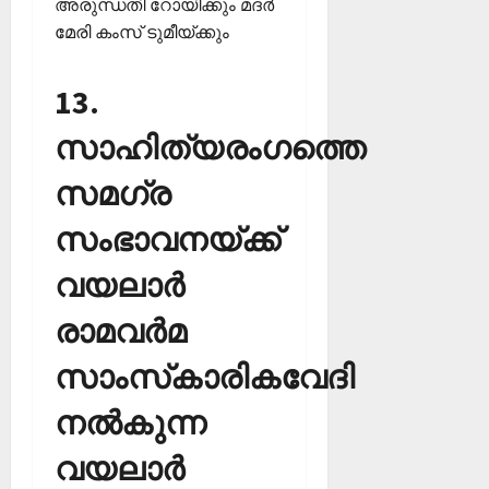
അരുന്ധതി റോയിക്കും മദര്‍
മേരി കംസ് ടുമീയ്ക്കും
13.
സാഹിത്യരംഗത്തെ
സമഗ്ര
സംഭാവനയ്ക്ക്
വയലാര്‍
രാമവര്‍മ
സാംസ്‌കാരികവേദി
നല്‍കുന്ന
വയലാര്‍