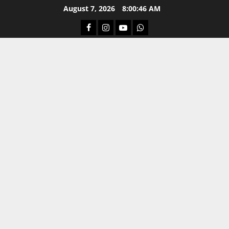
Skip
August 7, 2026
8:00:47 AM
to
Facebook
Instagram
Youtube
Whatsapp
content