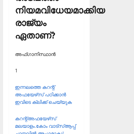
നിയമവിധേയമാക്കിയ
രാജ്യം
ഏതാണ്?
അഫ്ഗാനിസ്ഥാന്‍
1
ഇന്നലത്തെ കറന്റ്
അഫയേഴ്‌സ് പഠിക്കാന്‍
ഇവിടെ ക്ലിക്ക് ചെയ്യുക
കറന്റ്അഫയേഴ്‌സ്
മലയാളം.കോം വാട്‌സ്ആപ്പ്
ചാനലില്‍ അംഗമാകൂ!