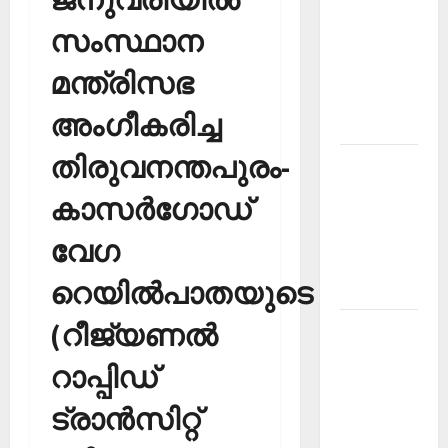
PSC
സംസ്ഥാന
Current
മന്ത്രിസഭ
Affairs
December
അംഗീകരിച്ച
2025
തിരുവനന്തപുരം-
Kerala
PSC
കാസര്‍ഗോഡ്
Current
Affairs
വേഗ
February
റെയില്‍പാതയുടെ
2026
(റീജ്യണല്‍
Kerala
PSC
റാപ്പിഡ്
Current
Affairs
ട്രാന്‍സിറ്റ്
January