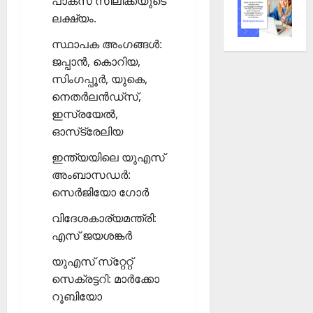
പാക്‌സ് സിലിക്കയുടെ
ലക്ഷ്യം.
സ്ഥാപക അംഗങ്ങള്‍:
ജപ്പാന്‍, കൊറിയ,
സിംഗപ്പൂര്‍, യുകെ,
നെതര്‍ലന്‍ഡ്‌സ്,
ഇസ്രയേല്‍,
ഓസ്‌ട്രേലിയ
ഇന്ത്യയിലെ യുഎസ്
അംബാസഡര്‍:
സെര്‍ജിയോ ഗോര്‍
വിദേശകാര്യമന്ത്രി:
എസ് ജയശങ്കര്‍
യുഎസ് സ്‌റ്റേറ്റ്
സെക്രട്ടറി: മാര്‍ക്കോ
റൂബിയോ