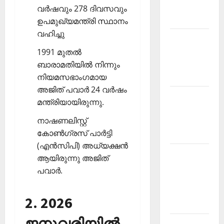
Malayalam
വര്‍ഷവും 278 ദിവസവും
2026 July
ഉപമുഖ്യമന്ത്രി സ്ഥാനം
വഹിച്ചു
Current
Affairs
1991 മുതല്‍
Malayalam
ബാരാമതിയില്‍ നിന്നും
2026 June
നിയമസഭാംഗമായ
അജിത് പവാര്‍ 24 വര്‍ഷം
Current
മന്ത്രിയായിരുന്നു.
Affairs
നാഷണലിസ്റ്റ്
Malayalam
കോണ്‍ഗ്രസ് പാര്‍ട്ടി
2026 May
(എന്‍സിപി) അധ്യക്ഷന്‍
Kerala
ആയിരുന്നു അജിത്
PSC
പവാര്‍.
Current
Affairs
2. 2026
April 2026
ജനുവരിയില്‍
Kerala