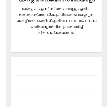
കേരള പി എസ് സി അടക്കമുള്ള എല്ലാ
മത്സര പരീക്ഷകള്‍ക്കും പ്രയോജനപ്പെടുന്ന
കറന്റ് അഫയേഴ്‌സ് എല്ലാ ദിവസവും വിവിധ
പത്രങ്ങളില്‍നിന്നും ശേഖരിച്ച്
പ്രസിദ്ധീകരിക്കുന്നു.
About Current Affairs Malayalam- Kerala PSC
current affairs
Contact
Current Affairs 2026 Malayalam
Current Affairs Malayalam 2026 July