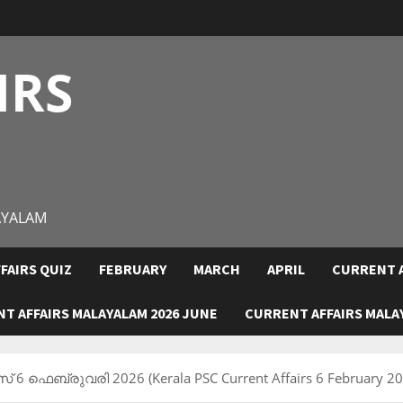
IRS
AYALAM
FAIRS QUIZ
FEBRUARY
MARCH
APRIL
CURRENT A
T AFFAIRS MALAYALAM 2026 JUNE
CURRENT AFFAIRS MALAY
 6 ഫെബ്രുവരി 2026 (Kerala PSC Current Affairs 6 February 20