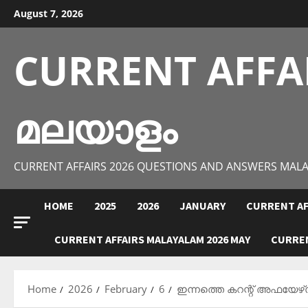
Skip
August 7, 2026
to
content
CURRENT AFFA
മലയാളം
CURRENT AFFAIRS 2026 QUESTIONS AND ANSWERS MAL
HOME
2025
2026
JANUARY
CURRENT AF
CURRENT AFFAIRS MALAYALAM 2026 MAY
CURREN
Home
2026
February
6
ഇന്നത്തെ കറന്റ് അഫയേഴ്‌സ്