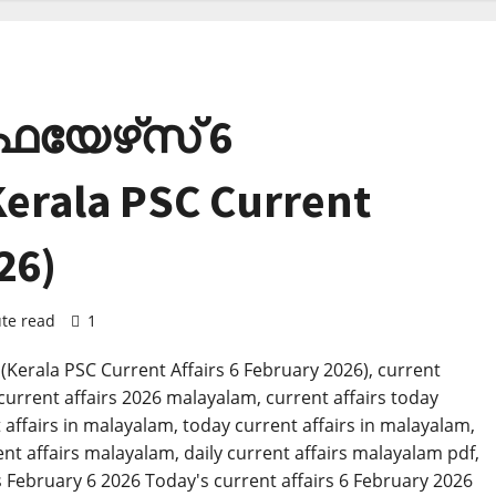
ഫയേഴ്‌സ് 6
rala PSC Current
26)
te read
1