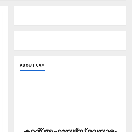
ABOUT CAM
കറന്റ് അഫയേഴ്‌സ് മലയാളം