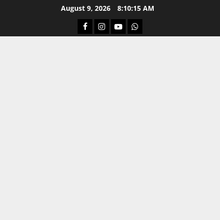
Skip
August 9, 2026
8:10:16 AM
to
Facebook
Instagram
Youtube
Whatsapp
content