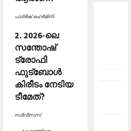
About
പാട്രിക് ഹെര്‍മിനി
Current
Affairs
2. 2026-ലെ
Malayalam-
Kerala
സന്തോഷ്
PSC
current
ട്രോഫി
affairs
ഫുട്‌ബോള്‍
Contact
കിരീടം നേടിയ
Current
Affairs
ടീമേത്?
2026
Malayalam
സര്‍വീസസ്
Current
Affairs