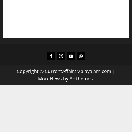
കമ്പനി/ ബോര്‍ഡ്/ കോര്‍പ്പറേഷന്‍ എല്‍ജിഎസിന്
പഠിക്കാം
ദിവസവും റിവിഷന്‍ നടത്താന്‍
Facebook
Instagram
Youtube
Whatsapp
Copyright © CurrentAffairsMalayalam.com
|
MoreNews
by AF themes.