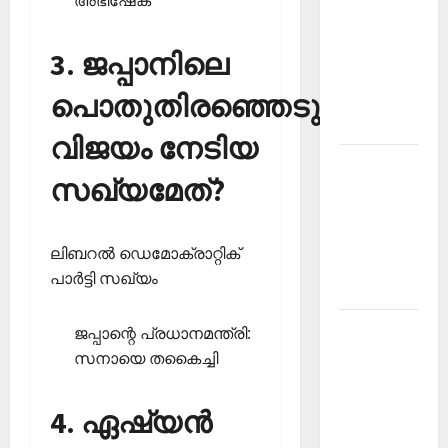
അഭിഷേക്‌
PSC
Current
3. ജപ്പാനിലെ
Affairs
പൊതുതിരഞ്ഞെടുപ്പില്‍
December
2025
വിജയം നേടിയ
Kerala
സഖ്യമേത്?
PSC
Current
Affairs
ലിബറല്‍ ഡെമോക്രാറ്റിക്
February
പാര്‍ട്ടി സഖ്യം
2026
Kerala
ജപ്പാന്റെ പ്രധാനമന്ത്രി:
PSC
സനായെ തകൈച്ചി
Current
Affairs
4. ഏഷ്യന്‍
January