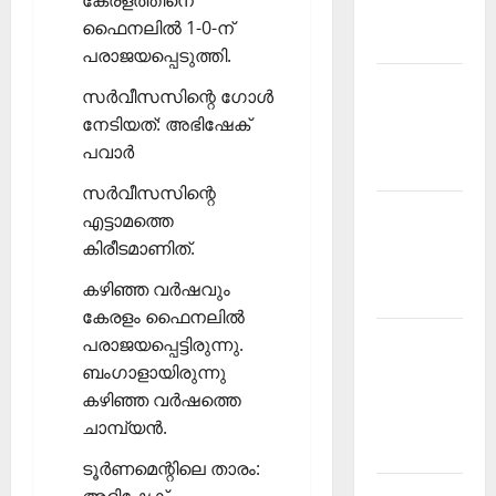
കേരളത്തിനെ
Malayalam
ഫൈനലില്‍ 1-0-ന്
2026 July
പരാജയപ്പെടുത്തി.
Current
സര്‍വീസസിന്റെ ഗോള്‍
Affairs
നേടിയത്: അഭിഷേക്
Malayalam
പവാര്‍
2026 June
സര്‍വീസസിന്റെ
Current
എട്ടാമത്തെ
Affairs
കിരീടമാണിത്.
Malayalam
കഴിഞ്ഞ വര്‍ഷവും
2026 May
കേരളം ഫൈനലില്‍
Kerala
പരാജയപ്പെട്ടിരുന്നു.
PSC
ബംഗാളായിരുന്നു
Current
കഴിഞ്ഞ വര്‍ഷത്തെ
Affairs
ചാമ്പ്യന്‍.
April 2026
ടൂര്‍ണമെന്റിലെ താരം:
Kerala