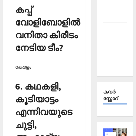
Affairs
കപ്പ്
October
2025
വോളിബോളില്‍
Kerala
വനിതാ കിരീടം
PSC
Current
നേടിയ ടീം?
Affairs
September
2025
കേരളം
6. കഥകളി,
കവര്‍
കൂടിയാട്ടം
സ്റ്റോറി
എന്നിവയുടെ
ചുട്ടി,