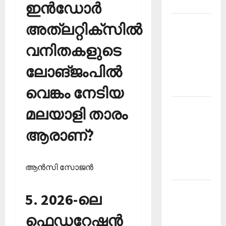
2026
ഇന്‍ഡോര്‍
Kerala
അത്‌ലറ്റിക്‌സില്‍
PSC
വനിതകളുടെ
Current
Affairs
ലോങ്ജംപില്‍
March
2026
വെങ്കം നേടിയ
Kerala
മലയാളി താരം
PSC
ആരാണ്?
Current
Affairs
November
ആന്‍സി സോജന്‍
2025
Kerala
5. 2026-ലെ
PSC
Current
ഫെഡറേഷന്‍