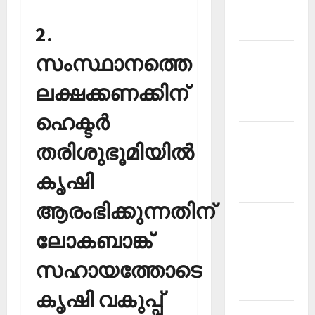
Malayalam
2026 July
2.
Current
സംസ്ഥാനത്തെ
Affairs
ലക്ഷക്കണക്കിന്
Malayalam
2026 June
ഹെക്ടര്‍
Current
തരിശുഭൂമിയില്‍
Affairs
Malayalam
കൃഷി
2026 May
ആരംഭിക്കുന്നതിന്
Kerala
PSC
ലോകബാങ്ക്
Current
സഹായത്തോടെ
Affairs
April 2026
കൃഷി വകുപ്പ്
Kerala