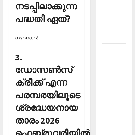
നടപ്പിലാക്കുന്ന
PSC
Current
പദ്ധതി ഏത്?
Affairs
December
2025
നവോധന്‍
Kerala
3.
PSC
Current
ഡോസണ്‍സ്
Affairs
February
ക്രീക്ക് എന്ന
2026
പരമ്പരയിലൂടെ
Kerala
ശ്രദ്ധേയനായ
PSC
Current
താരം 2026
Affairs
January
ഫെബ്രുവരിയില്‍