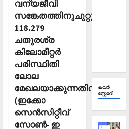
Affairs
വന്യജീവി
October
സങ്കേതത്തിനുചുറ്റുമായി
2025
118.279
Kerala
PSC
ചതുരശ്ര
Current
Affairs
കിലോമീറ്റര്‍
September
പരിസ്ഥിതി
2025
ലോല
മേഖലയാക്കുന്നതിനുള്ള
കവര്‍
സ്റ്റോറി
(ഇക്കോ
സെന്‍സിറ്റീവ്
സോണ്‍- ഇ