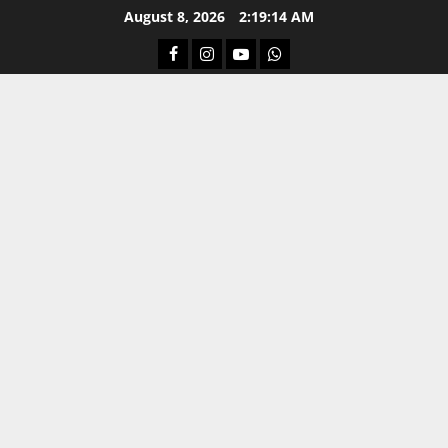
Skip
August 8, 2026
2:19:15 AM
to
Facebook
Instagram
Youtube
Whatsapp
content