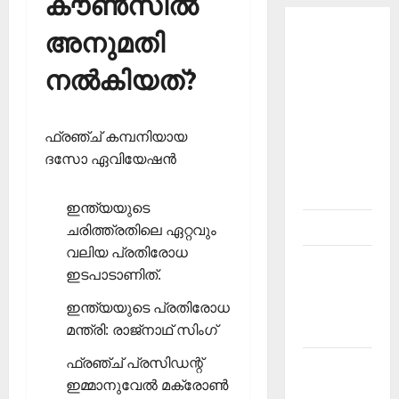
കൗണ്‍സില്‍
അനുമതി
About
Current
നല്‍കിയത്?
Affairs
Malayalam-
Kerala
ഫ്രഞ്ച് കമ്പനിയായ
PSC
ദസോ ഏവിയേഷന്‍
current
affairs
ഇന്ത്യയുടെ
Contact
ചരിത്ത്രതിലെ ഏറ്റവും
വലിയ പ്രതിരോധ
Current
ഇടപാടാണിത്.
Affairs
ഇന്ത്യയുടെ പ്രതിരോധ
2026
മന്ത്രി: രാജ്‌നാഥ് സിംഗ്
Malayalam
ഫ്രഞ്ച് പ്രസിഡന്റ്
Current
ഇമ്മാനുവേല്‍ മക്രോണ്‍
Affairs