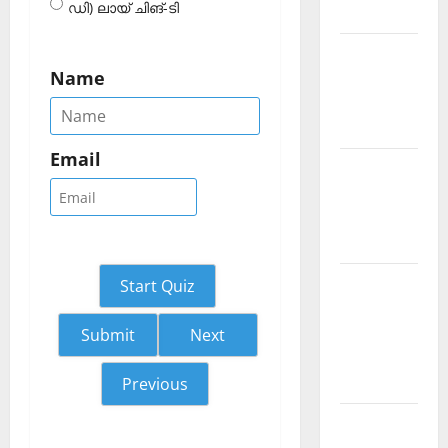
ഡി) ലായ് ചിങ്-ടി
2026 July
Current
Name
Affairs
Malayalam
2026 June
Email
Current
Affairs
Malayalam
2026 May
Kerala
Start Quiz
PSC
Current
Next
Affairs
April 2026
Previous
Kerala
PSC