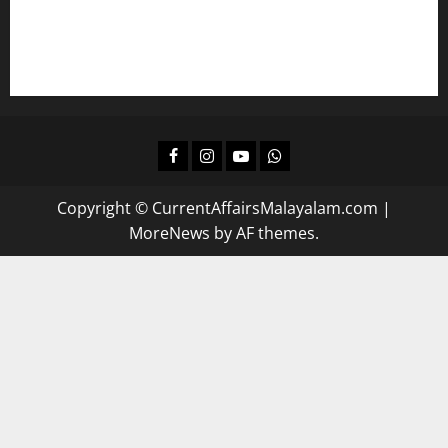
പഠിക്കാം
ദിവസവും റിവിഷന്‍ നടത്താന്‍
Facebook
Instagram
Youtube
Whatsapp
Copyright © CurrentAffairsMalayalam.com
|
MoreNews
by AF themes.