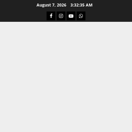
Skip
August 7, 2026
3:32:36 AM
to
Facebook
Instagram
Youtube
Whatsapp
content