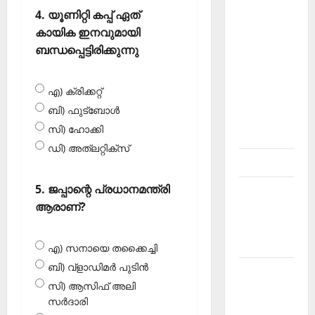
About
4. യൂണിറ്റി കപ്പ് ഏത്
Current
കായിക ഇനവുമായി
Affairs
ബന്ധപ്പെട്ടിരിക്കുന്നു
Malayalam-
Kerala
എ) ക്രിക്കറ്റ്
PSC
ബി) ഫുട്‌ബോള്‍
current
സി) ഹോക്കി
affairs
ഡി) അത്‌ലറ്റിക്‌സ്‌
Contact
5. ജപ്പാന്റെ പ്രധാനമന്ത്രി
Current
ആരാണ്?
Affairs
2026
Malayalam
എ) സനായെ തക്കൈച്ചി
ബി) വ്‌ളാഡിമര്‍ പുടിന്‍
Current
സി) ആസിഫ് അലി
Affairs
സര്‍ദാരി
Malayalam