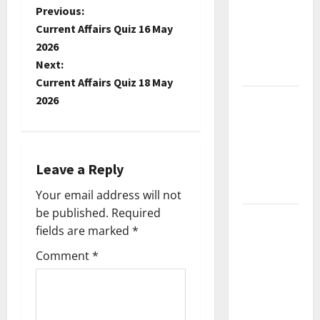
P
Previous:
Current
Current Affairs Quiz 16 May
Affairs
o
2026
December
Next:
s
2025
Current Affairs Quiz 18 May
Kerala
t
2026
PSC
n
Current
Affairs
a
Leave a Reply
February
2026
v
Your email address will not
be published.
Required
Kerala
i
fields are marked
*
PSC
g
Current
Comment
*
Affairs
a
January
2026
t