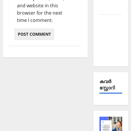
October
and website in this
2025
browser for the next
time I comment.
Kerala
PSC
Current
Affairs
September
2025
കവര്‍
സ്റ്റോറി