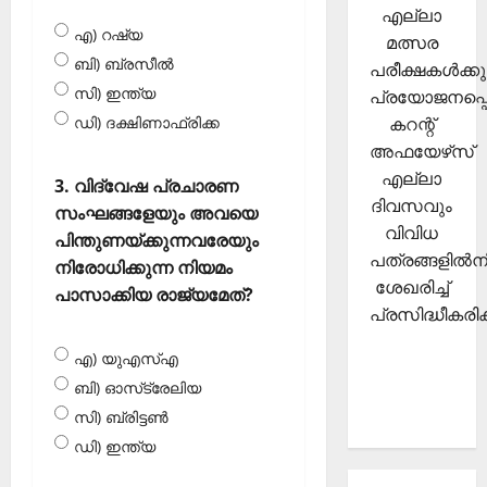
എല്ലാ
എ) റഷ്യ
മത്സര
ബി) ബ്രസീല്‍
പരീക്ഷകള്‍ക്കു
സി) ഇന്ത്യ
പ്രയോജനപ്പെ
കറന്റ്
ഡി) ദക്ഷിണാഫ്രിക്ക
അഫയേഴ്‌സ്
എല്ലാ
3. വിദ്വേഷ പ്രചാരണ
ദിവസവും
സംഘങ്ങളേയും അവയെ
വിവിധ
പിന്തുണയ്ക്കുന്നവരേയും
പത്രങ്ങളില്‍നി
നിരോധിക്കുന്ന നിയമം
ശേഖരിച്ച്
പാസാക്കിയ രാജ്യമേത്?
പ്രസിദ്ധീകരിക്
എ) യുഎസ്എ
ബി) ഓസ്‌ട്രേലിയ
സി) ബ്രിട്ടണ്‍
ഡി) ഇന്ത്യ