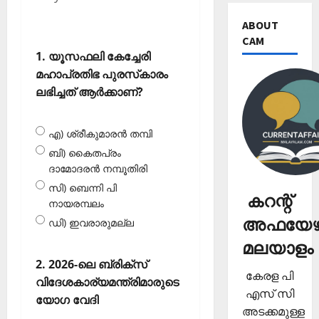
ABOUT
CAM
1. യൂസഫലി കേച്ചേരി
മഹാപ്രതിഭ പുരസ്‌കാരം
ലഭിച്ചത് ആര്‍ക്കാണ്?
എ) ശ്രീകുമാരന്‍ തമ്പി
ബി) കൈതപ്രം
ദാമോദരന്‍ നമ്പൂതിരി
സി) ബെന്നി പി
കറന്റ്
നായരമ്പലം
അഫയേഴ്
ഡി) ഇവരാരുമല്ല
മലയാളം
2. 2026-ലെ ബ്രിക്‌സ്
കേരള പി
വിദേശകാര്യമന്ത്രിമാരുടെ
എസ് സി
യോഗ വേദി
അടക്കമുള്ള