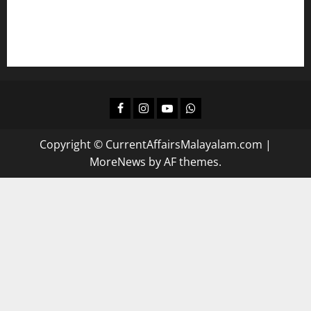
പഠിക്കാം
ദിവസവും റിവിഷന്‍ നടത്താന്‍
Facebook
Instagram
Youtube
Whatsapp
Copyright © CurrentAffairsMalayalam.com
|
MoreNews
by AF themes.