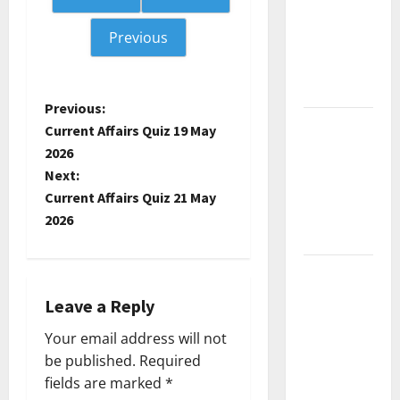
Current
Previous
Affairs
December
2025
P
Previous:
Kerala
Current Affairs Quiz 19 May
o
PSC
2026
Current
Next:
s
Affairs
Current Affairs Quiz 21 May
February
t
2026
2026
n
Kerala
PSC
a
Leave a Reply
Current
v
Your email address will not
Affairs
be published.
Required
January
i
fields are marked
*
2026