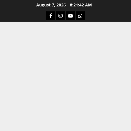
Skip
August 7, 2026
8:21:43 AM
to
Facebook
Instagram
Youtube
Whatsapp
content