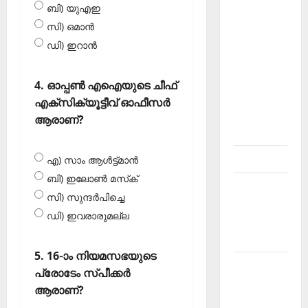
ബി) യുഎഇ
About
സി) ഒമാന്‍
Current
Affairs
ഡി) ഇറാന്‍
Malayalam-
Kerala
4. ഓപ്പണ്‍ എഐയുടെ ചീഫ്
PSC
എക്‌സിക്യൂട്ടീവ് ഓഫീസര്‍
current
ആരാണ്?
affairs
Contact
എ) സാം ആള്‍ട്ട്മാന്‍
ബി) ഇലോണ്‍ മസ്‌ക്
Current
സി) സുന്ദര്‍പിച്ചെ
Affairs
ഡി) ഇവരാരുമല്ല
2026
Malayalam
5. 16-ാം നിയമസഭയുടെ
Current
പ്രോടേം സ്പീക്കര്‍
Affairs
ആരാണ്?
Malayalam