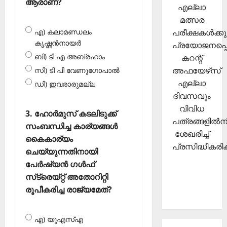
ആരാണ്?
എല്ലാ
മത്സര
പരീക്ഷകള്‍ക്കു
എ) കലാമണ്ഡലം
കൃഷ്ണന്‍നായര്‍
പ്രയോജനപ്പെ
ബി) ടി എ അബ്രഹാം
കറന്റ്
അഫയേഴ്‌സ്
സി) ടി പി വേണുഗോപാല്‍
എല്ലാ
ഡി) ഇവരാരുമല്ല
ദിവസവും
വിവിധ
3. ഹോര്‍മുസ് കടലിടുക്ക്
പത്രങ്ങളില്‍നി
സംബന്ധിച്ച കാര്യങ്ങള്‍
ശേഖരിച്ച്
കൈകാര്യം
പ്രസിദ്ധീകരിക്
ചെയ്യുന്നതിനായി
പേര്‍ഷ്യന്‍ ഗള്‍ഫ്
സ്‌ട്രെയ്റ്റ് അതോറിറ്റി
രൂപീകരിച്ച രാജ്യമേത്?
എ) യുഎസ്എ