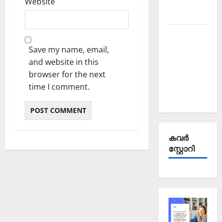
Website
October
2025
Kerala
PSC
Save my name, email,
Current
and website in this
Affairs
browser for the next
September
time I comment.
2025
കവര്‍
സ്റ്റോറി