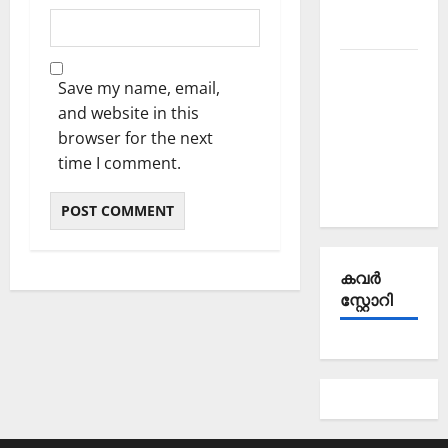
October
2025
Kerala
Save my name, email,
PSC
and website in this
Current
browser for the next
Affairs
time I comment.
September
2025
കവര്‍
സ്റ്റോറി