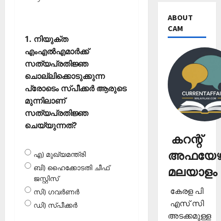
ABOUT
CAM
1. നിയുക്ത
എംഎല്‍എമാര്‍ക്ക്
സത്യപ്രതിജ്ഞ
ചൊല്ലിക്കൊടുക്കുന്ന
പ്രോടെം സ്പീക്കര്‍ ആരുടെ
മുന്നിലാണ്
സത്യപ്രതിജ്ഞ
ചെയ്യുന്നത്?
കറന്റ്
അഫയേഴ്
എ) മുഖ്യമന്ത്രി
ബി) ഹൈക്കോടതി ചീഫ്
മലയാളം
ജസ്റ്റിസ്
കേരള പി
സി) ഗവര്‍ണര്‍
എസ് സി
ഡി) സ്പീക്കര്‍
അടക്കമുള്ള