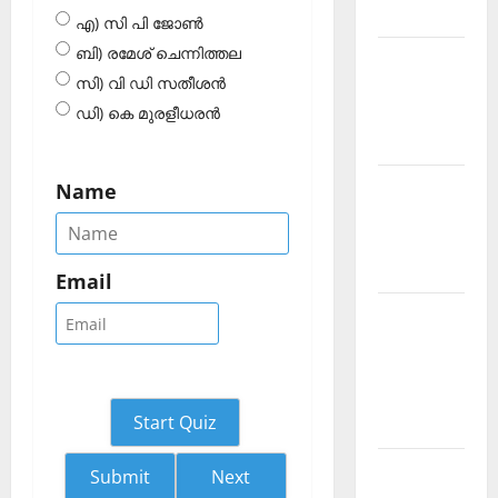
2026 July
എ) സി പി ജോണ്‍
ബി) രമേശ് ചെന്നിത്തല
Current
സി) വി ഡി സതീശന്‍
Affairs
ഡി) കെ മുരളീധരന്‍
Malayalam
2026 June
Current
Name
Affairs
Malayalam
2026 May
Email
Kerala
PSC
Current
Affairs
Start Quiz
April 2026
Kerala
Next
PSC