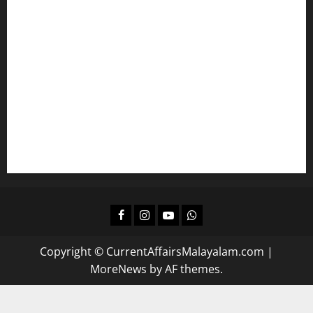
ഇംഗ്ലീഷ് പഠിക്കാം
മലയാളം പഠിക്കാം
എല്‍ഡിസിക്ക്
ഒരുങ്ങാം
കമ്പനി/ ബോര്‍ഡ്/ കോര്‍പ്പറേഷന്‍ എല്‍ജിഎസിന്
പഠിക്കാം
ദിവസവും റിവിഷന്‍ നടത്താന്‍
Facebook
Instagram
Youtube
Whatsapp
Copyright © CurrentAffairsMalayalam.com
|
MoreNews
by AF themes.