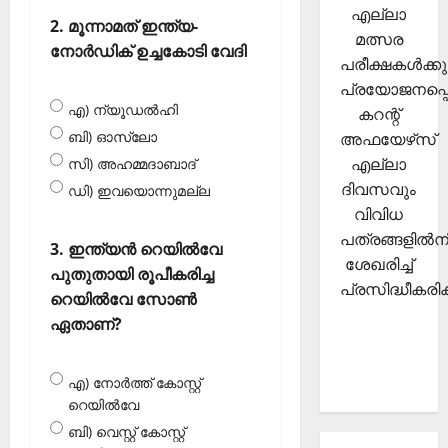
എല്ലാ
2. മൂന്നാമത് ഇന്ത്യ-
മത്സര
നോര്‍ഡിക് ഉച്ചകോടി വേദി
പരീക്ഷകള്‍ക്കു
പ്രയോജനപ്പെ
എ) ന്യൂഡല്‍ഹി
കറന്റ്
ബി) ഓസ്ലോ
അഫയേഴ്‌സ്
എല്ലാ
സി) അഹമ്മദാബാദ്
ദിവസവും
ഡി) ഇവയൊന്നുമല്ല
വിവിധ
പത്രങ്ങളില്‍നി
3. ഇന്ത്യന്‍ റെയില്‍വേ
ശേഖരിച്ച്
പുതുതായി രൂപീകരിച്ച
പ്രസിദ്ധീകരിക്
റെയില്‍വേ സോണ്‍
ഏതാണ്?
എ) നോര്‍ത്ത് കോസ്റ്റ്
റെയില്‍വേ
ബി) വെസ്റ്റ് കോസ്റ്റ്