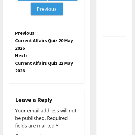
Current
Previous
Affairs
December
2025
P
Previous:
Current Affairs Quiz 20 May
Kerala
o
2026
PSC
Next:
Current
s
Current Affairs Quiz 22 May
Affairs
t
2026
February
2026
n
Kerala
a
Leave a Reply
PSC
Current
v
Your email address will not
Affairs
be published.
Required
i
January
fields are marked
*
2026