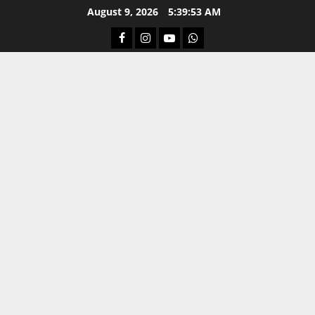
Skip
August 9, 2026
5:39:53 AM
to
Facebook
Instagram
Youtube
Whatsapp
content