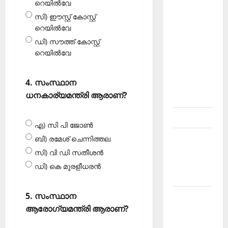
റെയില്‍വേ
About
സി) ഈസ്റ്റ് കോസ്റ്റ്
Current
റെയില്‍വേ
Affairs
ഡി) സൗത്ത് കോസ്റ്റ്
Malayalam-
റെയില്‍വേ
Kerala
PSC
4. സംസ്ഥാന
current
ധനകാര്യമന്ത്രി ആരാണ്?
affairs
Contact
എ) സി പി ജോണ്‍
Current
ബി) രമേശ് ചെന്നിത്തല
Affairs
സി) വി ഡി സതീശന്‍
2026
ഡി) കെ മുരളീധരന്‍
Malayalam
5. സംസ്ഥാന
Current
ആരോഗ്യമന്ത്രി ആരാണ്?
Affairs
Malayalam