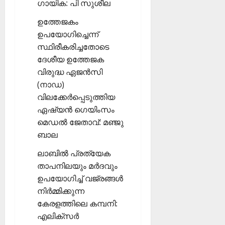
ഗായിക: പി സുശീല
ഉത്തേജകം
ഉപയോഗിച്ചെന്ന്
സ്ഥിരീകരിച്ചതോടെ
ദേശീയ ഉത്തേജക
വിരുദ്ധ ഏജന്‍സി
(നാഡ)
വിലക്കേര്‍പ്പെടുത്തിയ
ഏഷ്യന്‍ ഗെയിംസം
മെഡല്‍ ജേതാവ്: മഞ്ജു
ബാല
ലാബില്‍ പ്രത്യേക
താപനിലയും മര്‍ദവും
ഉപയോഗിച്ച് വജ്രങ്ങള്‍
നിര്‍മ്മിക്കുന്ന
കേരളത്തിലെ കമ്പനി:
എലിക്‌സര്‍