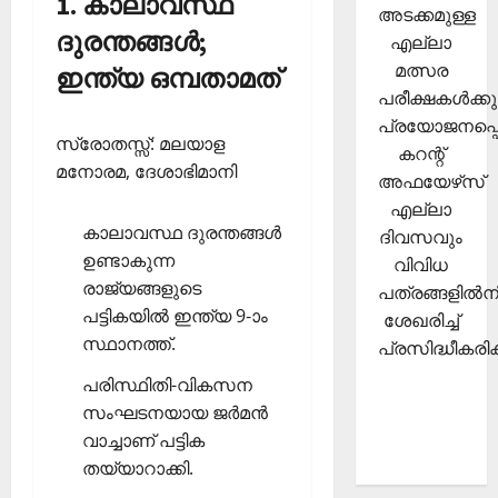
1. കാലാവസ്ഥ
അടക്കമുള്ള
ദുരന്തങ്ങള്‍;
എല്ലാ
മത്സര
ഇന്ത്യ ഒമ്പതാമത്
പരീക്ഷകള്‍ക്കു
പ്രയോജനപ്പെ
സ്രോതസ്സ്: മലയാള
കറന്റ്
മനോരമ, ദേശാഭിമാനി
അഫയേഴ്‌സ്
എല്ലാ
കാലാവസ്ഥ ദുരന്തങ്ങള്‍
ദിവസവും
ഉണ്ടാകുന്ന
വിവിധ
രാജ്യങ്ങളുടെ
പത്രങ്ങളില്‍നി
പട്ടികയില്‍ ഇന്ത്യ 9-ാം
ശേഖരിച്ച്
സ്ഥാനത്ത്.
പ്രസിദ്ധീകരിക്
പരിസ്ഥിതി-വികസന
സംഘടനയായ ജര്‍മന്‍
വാച്ചാണ് പട്ടിക
തയ്യാറാക്കി.