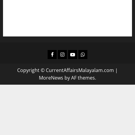
കമ്പനി/ ബോര്‍ഡ്/ കോര്‍പ്പറേഷന്‍ എല്‍ജിഎസിന്
പഠിക്കാം
ദിവസവും റിവിഷന്‍ നടത്താന്‍
Facebook
Instagram
Youtube
Whatsapp
Copyright © CurrentAffairsMalayalam.com
|
MoreNews
by AF themes.