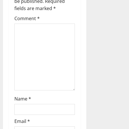
a
be published.
Required
fields are marked
*
t
Comment
*
i
o
n
Name
*
Email
*