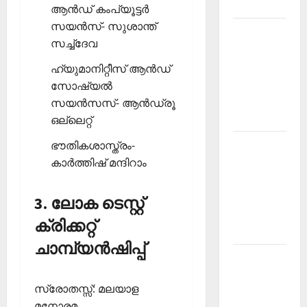
2026
ആന്‍ഡ് കംപ്യൂട്ടര്‍
സയന്‍സ്- സുശാന്ത്
Kerala
സച്ച്‌ദേവ
PSC
Current
ഹ്യുമാനിറ്റീസ് ആന്‍ഡ്
Affairs
സോഷ്യല്‍
March
സയന്‍സസ്- ആന്‍ഡ്രൂ
2026
ഒല്ലെറ്റ്
Kerala
ഭൗതികശാസ്ത്രം-
PSC
കാര്‍ത്തിഷ് മന്ദിറാം
Current
Affairs
3. ലോക ടെസ്റ്റ്
November
ക്രിക്കറ്റ്
2025
ചാമ്പ്യന്‍ഷിപ്പ്
Kerala
PSC
സ്രോതസ്സ്: മലയാള
Current
മനോരമ