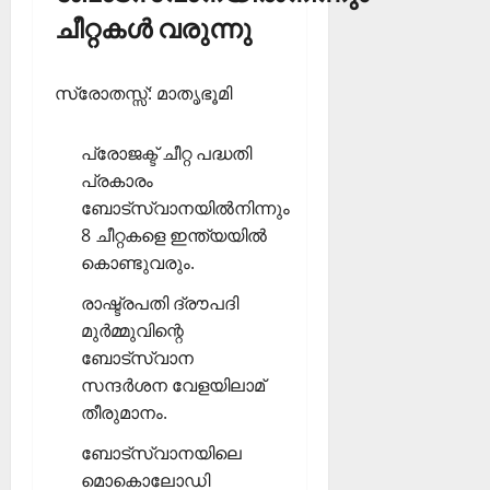
ചീറ്റകള്‍ വരുന്നു
സ്രോതസ്സ്: മാതൃഭൂമി
പ്രോജക്ട് ചീറ്റ പദ്ധതി
പ്രകാരം
ബോട്‌സ്വാനയില്‍നിന്നും
8 ചീറ്റകളെ ഇന്ത്യയില്‍
കൊണ്ടുവരും.
രാഷ്ട്രപതി ദ്രൗപദി
മുര്‍മ്മുവിന്റെ
ബോട്‌സ്വാന
സന്ദര്‍ശന വേളയിലാമ്
തീരുമാനം.
ബോട്‌സ്വാനയിലെ
മൊകൊലോഡി