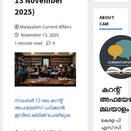
13 November
2025)
ABOUT
CAM
Malayalam Current Affairs
November 13, 2025
1 minute read
0
കറന്റ്
അഫയേഴ്
നവംബര്‍ 12-ലെ കറന്റ്
മലയാളം
അഫയേഴ്‌സ് പഠിക്കാന്‍
ഇവിടെ ക്ലിക്ക് ചെയ്യുക
കേരള പി
എസ് സി