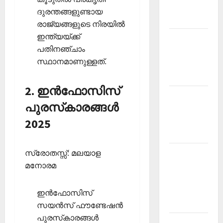
Malayalam
ദുരന്തങ്ങളുണ്ടായ
2026 July
രാജ്യങ്ങളുടെ നിരയില്‍
ഇന്ത്യയ്ക്ക്
Current
പതിനഞ്ചാം
Affairs
സ്ഥാനമാണുള്ളത്.
Malayalam
2026 June
2. ഇന്‍ഫോസിസ്
Current
പുരസ്‌കാരങ്ങള്‍
Affairs
Malayalam
2025
2026 May
സ്രോതസ്സ്: മലയാള
Kerala
മനോരമ
PSC
Current
Affairs
ഇന്‍ഫോസിസ്
April 2026
സയന്‍സ് ഫൗണ്ടേഷന്‍
പുരസ്‌കാരങ്ങള്‍
Kerala