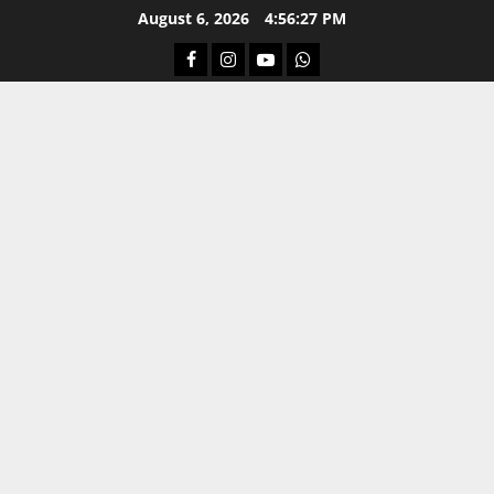
Skip
August 6, 2026
4:56:28 PM
to
Facebook
Instagram
Youtube
Whatsapp
content