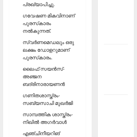
പ്രഖ്യാപിച്ചു.
PSC
Current
ഗവേഷണ മികവിനാണ്
Affairs
പുരസ്‌കാരം
December
നല്‍കുന്നത്.
2025
സ്വര്‍ണമെഡലും ഒരു
ലക്ഷം ഡോളറുമാണ്
Kerala
പുരസ്‌കാരം.
PSC
Current
ലൈഫ് സയന്‍സ്-
Affairs
അഞ്ജന
February
ബദ്രിനാരായണന്‍
2026
ഗണിതശാസ്ത്രം-
Kerala
സബ്യസാചി മുഖര്‍ജി
PSC
സാമ്പത്തിക ശാസ്ത്രം-
Current
നിഖില്‍ അഗര്‍വാള്‍
Affairs
January
എഞ്ചിനീയറിങ്