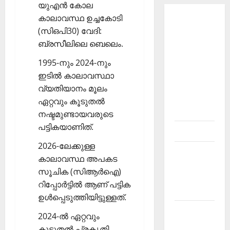
യുഎന്‍ കോല
കാലാവസ്ഥ ഉച്ചകോടി
About
(സിഒപി30) വേദി:
Current
ബ്രസീലിലെ ബെലെം.
Affairs
Malayalam-
1995-നും 2024-നും
Kerala
ഇടില്‍ കാലാവസ്ഥാ
PSC
വ്യതിയാനം മൂലം
current
ഏറ്റവും കൂടുതല്‍
affairs
നഷ്ടമുണ്ടായവരുടെ
പട്ടികയാണിത്.
Contact
2026-ലേക്കുള്ള
Current
കാലാവസ്ഥ അപകട
Affairs
സൂചിക (സിആര്‍ഐ)
2026
റിപ്പോര്‍ട്ടില്‍ ആണ് പട്ടിക
Malayalam
ഉള്‍പ്പെടുത്തിയിട്ടുള്ളത്.
Current
2024-ല്‍ ഏറ്റവും
Affairs
കൂടുതല്‍ പ്രകൃതി