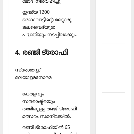
മോദി നിര്‍വഹിച്ചു.
PSC
ഇന്ത്യ 1200
Current
മെഗാവാട്ടിന്റെ മറ്റൊരു
Affairs
ജലവൈദ്യുത
December
പദ്ധതിയും നടപ്പിലാക്കും.
2025
Kerala
4. രഞ്ജി ട്രോഫി
PSC
Current
സ്രോതസ്സ്:
Affairs
മലയാളമനോരമ
February
2026
കേരളവും
Kerala
സൗരാഷ്ട്രയും
PSC
തമ്മിലുള്ള രഞ്ജി ട്രോഫി
Current
മത്സരം സമനിലയില്‍.
Affairs
രഞ്ജി ട്രോഫിയില്‍ 65
January