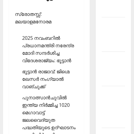
Malayalam
2026 July
സ്രോതസ്സ്:
മലയാളമനോരമ
Current
Affairs
2025 നവംബറില്‍
Malayalam
പ്രധാനമന്ത്രി നരേന്ദ്ര
2026 June
മോദി സന്ദര്‍ശിച്ച
Current
വിദേശരാജ്യം: ഭൂട്ടാന്‍
Affairs
ഭൂട്ടാന്‍ രാജാവ്: ജിഗ്മെ
Malayalam
ഖേസര്‍ നംഗ്യാല്‍
2026 May
വാങ്ചുക്ക്
Kerala
പുനാത്സാന്‍ചുവില്‍
PSC
ഇന്ത്യ നിര്‍മ്മിച്ച 1020
Current
മെഗാവാട്ട്
Affairs
ജലവൈദ്യുത
April 2026
പദ്ധതിയുടെ ഉദ്ഘാടനം
Kerala