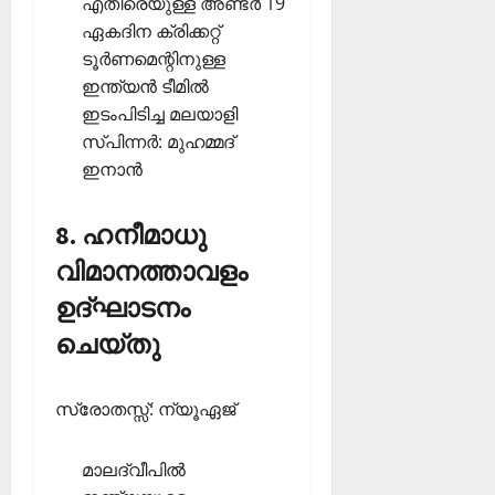
എതിരെയുള്ള അണ്ടര്‍ 19
ഏകദിന ക്രിക്കറ്റ്
ടൂര്‍ണമെന്റിനുള്ള
ഇന്ത്യന്‍ ടീമില്‍
ഇടംപിടിച്ച മലയാളി
സ്പിന്നര്‍: മുഹമ്മദ്
ഇനാന്‍
8. ഹനീമാധു
വിമാനത്താവളം
ഉദ്ഘാടനം
ചെയ്തു
സ്രോതസ്സ്: ന്യൂഏജ്
മാലദ്വീപില്‍