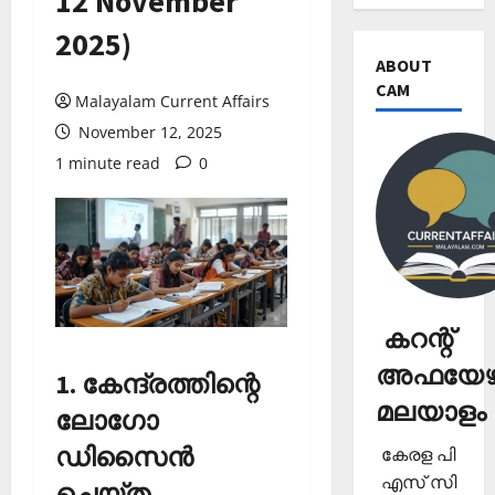
12 November
2025)
ABOUT
CAM
Malayalam Current Affairs
November 12, 2025
1 minute read
0
കറന്റ്
അഫയേഴ്
1. കേന്ദ്രത്തിന്റെ
മലയാളം
ലോഗോ
ഡിസൈന്‍
കേരള പി
എസ് സി
ചെയ്ത