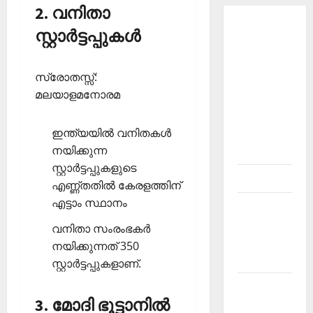
2. വനിതാ
About
സ്റ്റാര്‍ട്ടപ്പുകള്‍
Current
Affairs
സ്രോതസ്സ്:
Malayalam-
മലയാളമനോരമ
Kerala
PSC
ഇന്ത്യയില്‍ വനിതകള്‍
current
നയിക്കുന്ന
affairs
സ്റ്റാര്‍ട്ടപ്പുകളുടെ
Contact
എണ്ണ്തതില്‍ കേരളത്തിന്
എട്ടാം സ്ഥാനം
Current
Affairs
വനിതാ സംരംഭകര്‍
2026
നയിക്കുന്നത് 350
Malayalam
സ്റ്റാര്‍ട്ടപ്പുകളാണ്.
Current
3. മോദി ഭൂട്ടാനില്‍
Affairs