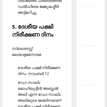
വര്‍ഷത്തെ ചരിത്രത്തില്‍
2026
ഡല്‍ഹിയെ ജമ്മുകശ്മീര്‍
Kerala
അട്ടിമറിച്ചു.
PSC
Current
5. ദേശീയ പക്ഷി
Affairs
നിരീക്ഷണ ദിനം
March
2026
സ്രോതസ്സ്:
Kerala
മലയാളമനോരമ
PSC
Current
ദേശീയ പക്ഷി നിരീക്ഷണ
Affairs
ദിനം: നവംബര്‍ 12
November
2025
ഡോ സാലിം
മൊഹിയുദ്ദീന്‍ അബ്ദുല്‍
Kerala
അലി എന്ന ഡോ സാലിം
PSC
അലിയുടെ ജന്മദിനമാണ്
Current
ദേശീയ പക്ഷി നിരീക്ഷണ