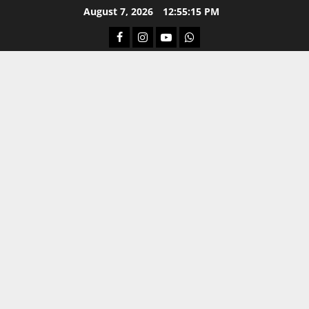
Skip
August 7, 2026
12:55:16 PM
to
Facebook
Instagram
Youtube
Whatsapp
content