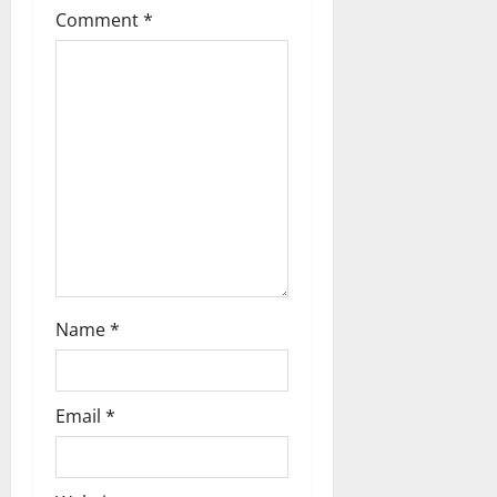
t
Comment
*
i
o
n
Name
*
Email
*