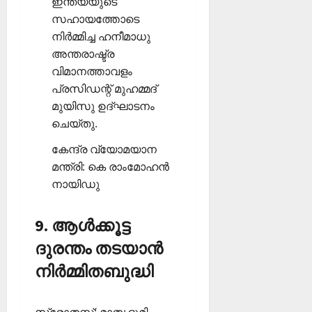
ഇന്ത്യയുടെ
സഹായത്തോടെ
നിര്‍മ്മിച്ച ഹനീമാധു
അന്തരാഷ്ട്ര
വിമാനത്താവളം
പ്രസിഡന്റ് മുഹമ്മദ്
മുയിസു ഉദ്ഘാടനം
ചെയ്തു.
കേന്ദ്ര വ്യോമയാന
മന്ത്രി: കെ രാംമോഹന്‍
നായിഡു
9. ആള്‍ക്കൂട്ട
ദുരന്തം തടയാന്‍
നിര്‍മ്മിതബുദ്ധി