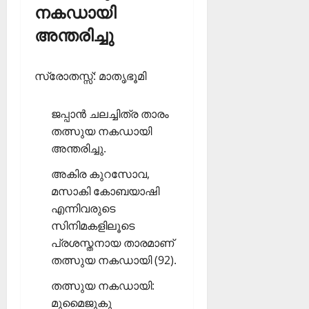
നകഡായി
അന്തരിച്ചു
സ്രോതസ്സ്: മാതൃഭൂമി
ജപ്പാന്‍ ചലച്ചിത്ര താരം
തത്സുയ നകഡായി
അന്തരിച്ചു.
അകിര കുറസോവ,
മസാകി കോബയാഷി
എന്നിവരുടെ
സിനിമകളിലൂടെ
പ്രശസ്തനായ താരമാണ്
തത്സുയ നകഡായി (92).
തത്സുയ നകഡായി:
മുമൈജുകു