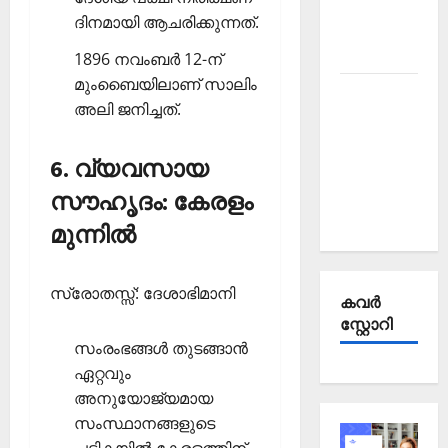
Affairs
ദിനമായി ആചരിക്കുന്നത്.
October
2025
1896 നവംബര്‍ 12-ന്
മുംബൈയിലാണ് സാലിം
Kerala
അലി ജനിച്ചത്.
PSC
Current
6. വ്യവസായ
Affairs
September
സൗഹൃദം: കേരളം
2025
മുന്നില്‍
സ്രോതസ്സ്: ദേശാഭിമാനി
കവര്‍
സ്റ്റോറി
സംരംഭങ്ങള്‍ തുടങ്ങാന്‍
ഏറ്റവും
അനുയോജ്യമായ
സംസ്ഥാനങ്ങളുടെ