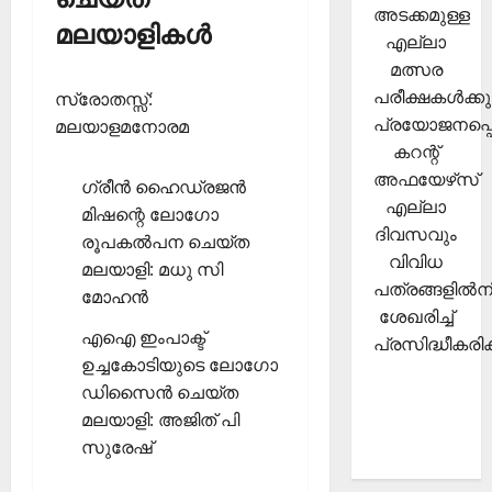
അടക്കമുള്ള
മലയാളികള്‍
എല്ലാ
മത്സര
പരീക്ഷകള്‍ക്കു
സ്രോതസ്സ്:
പ്രയോജനപ്പെ
മലയാളമനോരമ
കറന്റ്
അഫയേഴ്‌സ്
ഗ്രീന്‍ ഹൈഡ്രജന്‍
എല്ലാ
മിഷന്റെ ലോഗോ
ദിവസവും
രൂപകല്‍പന ചെയ്ത
വിവിധ
മലയാളി: മധു സി
പത്രങ്ങളില്‍നി
മോഹന്‍
ശേഖരിച്ച്
എഐ ഇംപാക്ട്
പ്രസിദ്ധീകരിക്
ഉച്ചകോടിയുടെ ലോഗോ
ഡിസൈന്‍ ചെയ്ത
മലയാളി: അജിത് പി
സുരേഷ്‌