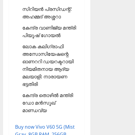
സിറിയന്‍ പ്രസിഡന്റ്:
അഹമ്മദ് അശ്ശറാ
കേന്ദ്ര വാണിജ്യ മന്ത്രി
പിയൂഷ് ഗോയല്‍
ലോക കലിഗ്രാഫി
അസോസിയേഷന്റെ
ഓണററി ഡയറക്ടറായി
നിയമിതനായ ആദ്യ
മലയാളി: നാരായണ
ഭട്ടതിരി
കേന്ദ്ര തൊഴില്‍ മന്ത്രി
ഡോ മന്‍സൂഖ്
മാണ്ഡവ്യ
Buy now Vivo V60 5G (Mist
Gray, 8GB RAM, 256GB