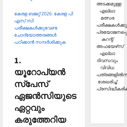
അടക്കമുള്ള
എല്ലാ
കേരള ബജറ്റ് 2026: കേരള പി
മത്സര
എസ് സി
പരീക്ഷകള്‍ക്കു
പരീക്ഷകള്‍ക്കുവേണ്ട
പ്രയോജനപ്പെ
ചോദ്യോത്തരങ്ങള്‍
കറന്റ്
പഠിക്കാന്‍ സന്ദര്‍ശിക്കുക
അഫയേഴ്‌സ്
എല്ലാ
1.
ദിവസവും
വിവിധ
യൂറോപ്യന്‍
പത്രങ്ങളില്‍നി
ശേഖരിച്ച്
സ്‌പേസ്
പ്രസിദ്ധീകരിക്
ഏജന്‍സിയുടെ
ഏറ്റവും
കരുത്തേറിയ