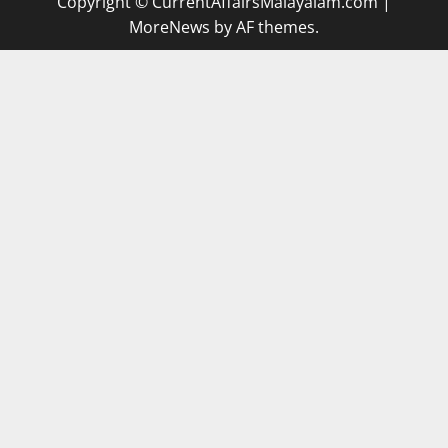
Copyright © CurrentAffairsMalayalam.com
|
MoreNews
by AF themes.