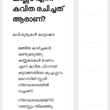
Malayalam
കവിത രചിച്ചത്
2026 July
ആരാണ്?
Current
Affairs
Malayalam
കവി മുരുകന്‍ കാട്ടാക്കട
2026 June
Current
മങ്ങിയ കാഴ്ച്ചകള്‍
Affairs
കണ്ടുമടുത്തു
Malayalam
കണ്ണകടകള്‍ വേണം
2026 May
എന്ന കവിത പിറന്നത്
കട്ടാക്കടയിലെ കുച്ചപ്പുറം
Kerala
റൈസിങ് സ്റ്റാര്‍
PSC
ഗ്രന്ഥശാലയില്‍
Current
വച്ചാണ്.
Affairs
ഗ്രന്ഥശാലയ്ക്ക് 60
April 2026
വയസ്സും തികഞ്ഞു.
Kerala