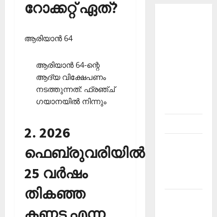
റോക്കറ്റ് ഏത്?
About
Current
ആരിയാന്‍ 64
Affairs
Malayalam-
ആരിയാന്‍ 64-ന്റെ
Kerala
ആദ്യ വിക്ഷേപണം
PSC
നടത്തുന്നത്: ഫ്രഞ്ച്
current
ഗയാനയില്‍ നിന്നും
affairs
Contact
2. 2026
Current
ഫെബ്രുവരിയില്‍
Affairs
2026
25 വര്‍ഷം
Malayalam
തികഞ്ഞ
Current
കണ്ണട എന്ന
Affairs