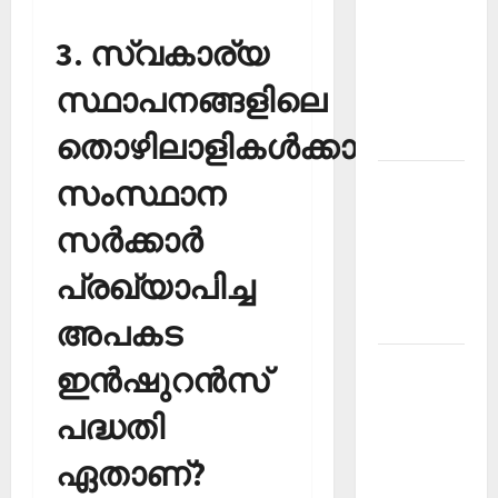
PSC
3. സ്വകാര്യ
Current
Affairs
സ്ഥാപനങ്ങളിലെ
December
തൊഴിലാളികള്‍ക്കായി
2025
Kerala
സംസ്ഥാന
PSC
സര്‍ക്കാര്‍
Current
Affairs
പ്രഖ്യാപിച്ച
February
2026
അപകട
Kerala
ഇന്‍ഷുറന്‍സ്
PSC
പദ്ധതി
Current
Affairs
ഏതാണ്?
January