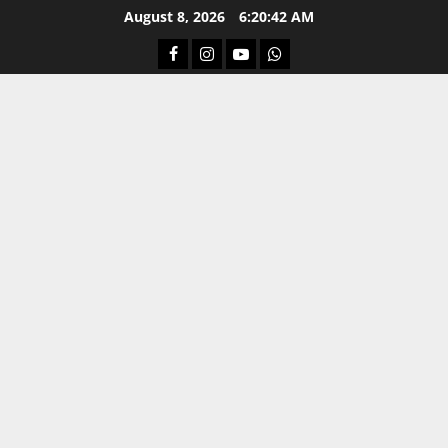
Skip
August 8, 2026
6:20:43 AM
to
Facebook
Instagram
Youtube
Whatsapp
content