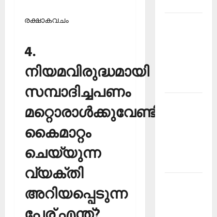
2026
രക്ഷാകവചം
Kerala
PSC
Current
4.
Affairs
നിയമവിരുദ്ധമായി
March
2026
സമ്പാദിച്ചപണം
Kerala
മറ്റൊരാള്‍ക്കുവേണ്ടി
PSC
Current
കൈമാറ്റം
Affairs
ചെയ്യുന്ന
November
2025
വ്യക്തി
Kerala
അറിയപ്പെടുന്ന
PSC
Current
പേര് എന്ത്?