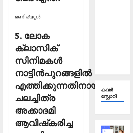
Affairs
October
2025
മണി മ്യൂള്‍
Kerala
5. ലോക
PSC
Current
ക്ലാസിക്
Affairs
September
സിനിമകള്‍
2025
നാട്ടിന്‍പുറങ്ങളില്‍
എത്തിക്കുന്നതിനായി
കവര്‍
ചലച്ചിത്ര
സ്റ്റോറി
അക്കാദമി
ആവിഷ്‌കരിച്ച