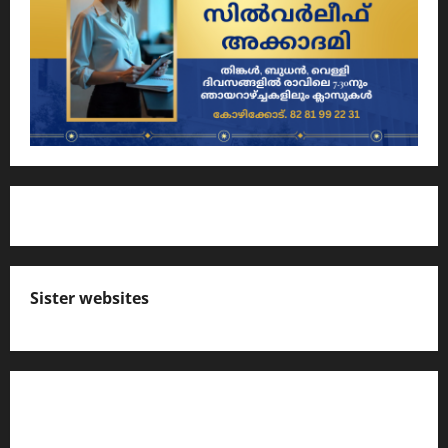
Sister websites
എസ് സി ഇ ആര്‍ ടി പാഠപുസ്തകങ്ങളിലെ
നോട്ടുകള്‍