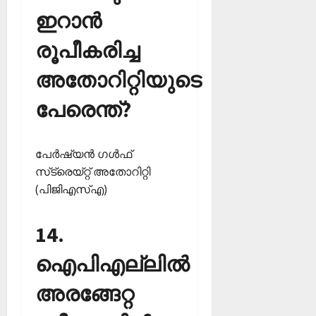
ഇറാന്‍
രൂപീകരിച്ച
അതോറിറ്റിയുടെ
പേരെന്ത്?
പേര്‍ഷ്യന്‍ ഗള്‍ഫ്
സ്‌ട്രെയ്റ്റ് അതോറിറ്റി
(പിജിഎസ്എ)
14.
ഐപിഎല്ലില്‍
അരങ്ങേറ്റ