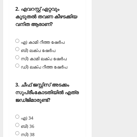
2. എവറസ്റ്റ് ഏറ്റവും
കൂടുതല്‍ തവണ കീഴടക്കിയ
വനിത ആരാണ്?
എ) കാമി റീത്ത ഷേര്‍പ
ബി) ലക്പ ഷേര്‍പ
സി) കാമി ലക്പ ഷേര്‍പ
ഡി) ലക്പ റീത്ത ഷേര്‍പ
3. ചീഫ് ജസ്റ്റിസ് അടക്കം
സുപ്രീംകോടതിയില്‍ എത്ര
ജഡ്ജിമാരുണ്ട്?
എ) 34
ബി) 36
സി) 38