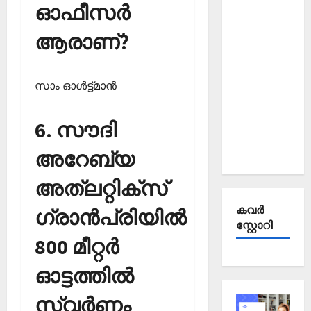
Affairs
ഓഫീസര്‍
October
ആരാണ്?
2025
Kerala
PSC
സാം ഓള്‍ട്ട്മാന്‍
Current
Affairs
6. സൗദി
September
2025
അറേബ്യ
അത്‌ലറ്റിക്‌സ്
കവര്‍
ഗ്രാന്‍പ്രിയില്‍
സ്റ്റോറി
800 മീറ്റര്‍
ഓട്ടത്തില്‍
സ്വര്‍ണം