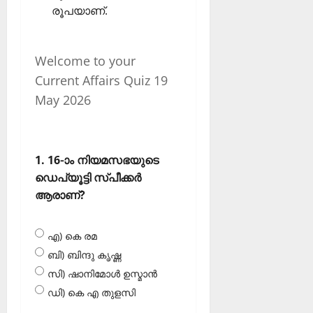
രൂപയാണ്.
Welcome to your
Current Affairs Quiz 19
May 2026
1. 16-ാം നിയമസഭയുടെ
ഡെപ്യൂട്ടി സ്പീക്കര്‍
ആരാണ്?
എ) കെ രമ
ബി) ബിന്ദു കൃഷ്ണ
സി) ഷാനിമോള്‍ ഉസ്മാന്‍
ഡി) കെ എ തുളസി