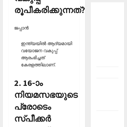
രൂപീകരിക്കുന്നത്?
About
Current
Affairs
ജപ്പാന്‍
Malayalam-
Kerala
ഇന്ത്യയില്‍ ആദ്യമായി
PSC
വയോജന വകുപ്പ്
current
ആരംഭിച്ചത്
affairs
കേരളത്തിലാണ്.
Contact
2. 16-ാം
Current
Affairs
നിയമസഭയുടെ
2026
പ്രോടെം
Malayalam
സ്പീക്കര്‍
Current
Affairs