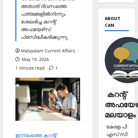
അതാത് ദിവസത്തെ
പത്രങ്ങളില്‍നിന്നും
ABOUT
ശേഖരിച്ച കറന്റ്
CAM
അഫയേഴ്‌സ്
പ്രസിദ്ധീകരിക്കുന്നു
Malayalam Current Affairs
May 19, 2026
1 minute read
1
കറന്റ്
അഫയേഴ്
മലയാളം
കേരള പി
എസ് സി
ഇന്നലത്തെ കറന്റ്