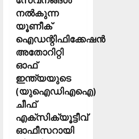
നല്‍കുന്ന
യൂണീക്
ഐഡന്റിഫിക്കേഷന്‍
അതോറിറ്റി
ഓഫ്
ഇന്ത്യയുടെ
(യുഐഡിഎഐ)
ചീഫ്
എക്‌സിക്യൂട്ടീവ്
ഓഫീസറായി