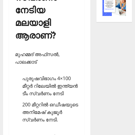
നേടിയ
മലയാളി
ആരാണ്?
മുഹമ്മദ് അഫ്‌സല്‍,
പാലക്കാട്
പുരുഷവിഭാഗം 4×100
മീറ്റര്‍ റിലേയില്‍ ഇന്ത്യന്‍
ടീം സ്വര്‍ണം നേടി
200 മീറ്ററില്‍ ഒഡീഷയുടെ
അനിമേഷ് കുജൂര്‍
സ്വര്‍ണം നേടി.