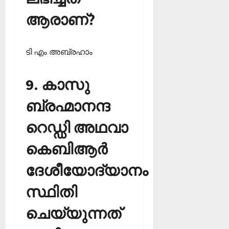
ആരാണ്?
ടി എം അബ്രഹാം
9. കാസു
ബ്രഹ്മാനന്ദ
റെഡ്ഡി അഥവാ
കെബിആര്‍
ദേശീയോദ്യാനം
സ്ഥിതി
ചെയ്യുന്നത്