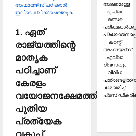
അടക്കമുള്ള
അഫയേഴ്‌സ് പഠിക്കാന്‍
എല്ലാ
ഇവിടെ ക്ലിക്ക് ചെയ്യുക
മത്സര
പരീക്ഷകള്‍ക്കു
1. ഏത്
പ്രയോജനപ്പെ
കറന്റ്
രാജ്യത്തിന്റെ
അഫയേഴ്‌സ്
മാതൃക
എല്ലാ
ദിവസവും
പഠിച്ചാണ്
വിവിധ
പത്രങ്ങളില്‍നി
കേരളം
ശേഖരിച്ച്
വയോജനക്ഷേമത്തിന്
പ്രസിദ്ധീകരിക്
പുതിയ
പ്രത്യേക
വകുപ്പ്