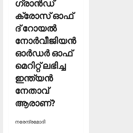
ഗ്രാന്‍ഡ്
ക്രോസ് ഓഫ്
ദ് റോയല്‍
നോര്‍വീജിയന്‍
ഓര്‍ഡര്‍ ഓഫ്
മെറിറ്റ് ലഭിച്ച
ഇന്ത്യന്‍
നേതാവ്
ആരാണ്?
നരേന്ദ്രമോദി