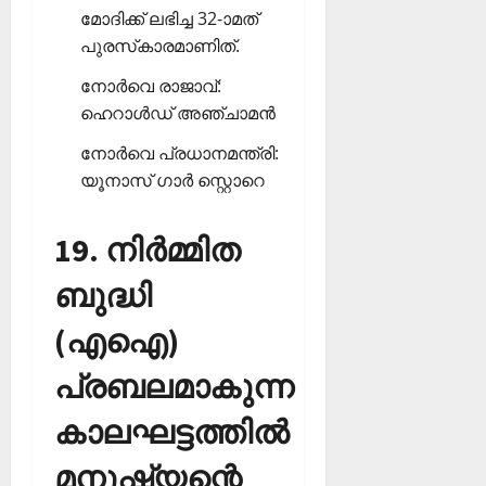
മോദിക്ക് ലഭിച്ച 32-ാമത്
പുരസ്‌കാരമാണിത്.
നോര്‍വെ രാജാവ്:
ഹെറാള്‍ഡ് അഞ്ചാമന്‍
നോര്‍വെ പ്രധാനമന്ത്രി:
യൂനാസ് ഗാര്‍ സ്റ്റൊറെ
19. നിര്‍മ്മിത
ബുദ്ധി
(എഐ)
പ്രബലമാകുന്ന
കാലഘട്ടത്തില്‍
മനുഷ്യന്റെ