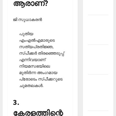
ആരാണ്?
Malayalam
2026 July
ജി സുധാകരന്‍
Current
Affairs
Malayalam
പുതിയ
2026 June
എംഎല്‍എമാരുടെ
സത്യപ്രതിജ്ഞ,
Current
സ്പീക്കര്‍ തിരഞ്ഞെടുപ്പ്
Affairs
എന്നിവയാണ്
Malayalam
നിയമസഭയിലെ
2026 May
മുതിര്‍ന്ന അംഗമായ
പ്രോടെം സ്പീക്കറുടെ
Kerala
ചുമതലകള്‍.
PSC
Current
Affairs
3.
April 2026
കേരളത്തിന്റെ
Kerala