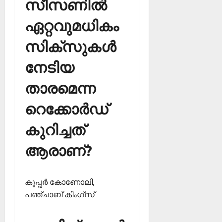
സീസണില്‍
ഏറ്റവുമധികം
സിക്‌സുകള്‍
നേടിയ
താരമെന്ന
റെക്കോര്‍ഡ്
കുറിച്ചത്
ആരാണ്?
കൂപ്പര്‍ കോണോലി,
പഞ്ചാബ് കിംഗ്‌സ്