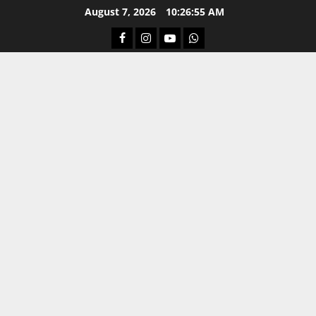
Skip
August 7, 2026
10:26:56 AM
to
Facebook
Instagram
Youtube
Whatsapp
content