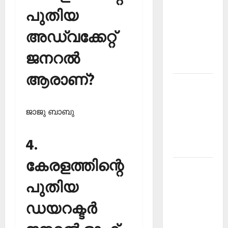
പുതിയ
PSC
Current
അഡ്വക്കേറ്റ്
Affairs
December
ജനറല്‍
2025
ആരാണ്?
Kerala
PSC
Current
ജാജു ബാബു
Affairs
February
4.
2026
കേരളത്തിന്റെ
Kerala
PSC
പുതിയ
Current
ഡയറക്ടര്‍
Affairs
January