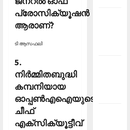
ജനറല്‍ ഓഫ്
2026
പ്രോസിക്യൂഷന്‍
Kerala
PSC
ആരാണ്?
Current
Affairs
March
ടി ആസഫലി
2026
5.
Kerala
PSC
നിര്‍മ്മിതബുദ്ധി
Current
Affairs
കമ്പനിയായ
November
ഓപ്പണ്‍എഐയുടെ
2025
ചീഫ്
Kerala
PSC
എക്‌സിക്യൂട്ടീവ്
Current