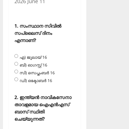
2026 June 11
1. സംസ്ഥാന സിവില്‍
സപ്ലൈസ് ദിനം
എന്നാണ്?
എ) ജൂലായ് 16
ബി) ഓഗസ്റ്റ് 16
സി) സെപ്തംബര്‍ 16
ഡി) ഒക്ടോബര്‍ 16
2. ഇന്ത്യന്‍ നാവികസേനാ
താവളമായ ഐഎന്‍എസ്
ബാസ് സ്ഥിതി
ചെയ്യുന്നത്?