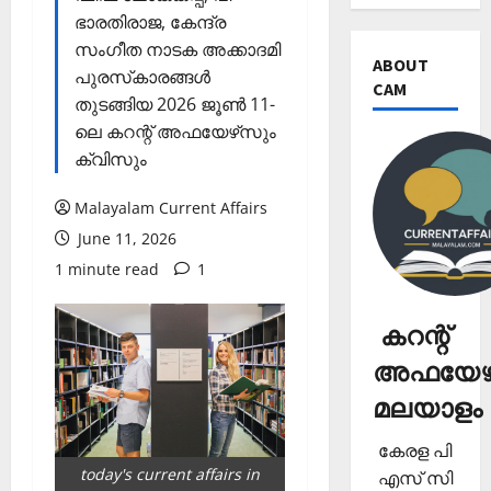
ഭാരതിരാജ, കേന്ദ്ര
സംഗീത നാടക അക്കാദമി
ABOUT
പുരസ്‌കാരങ്ങള്‍
CAM
തുടങ്ങിയ 2026 ജൂണ്‍ 11-
ലെ കറന്റ് അഫയേഴ്‌സും
ക്വിസും
Malayalam Current Affairs
June 11, 2026
1 minute read
1
കറന്റ്
അഫയേഴ്
മലയാളം
കേരള പി
today's current affairs in
എസ് സി