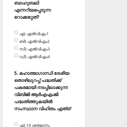
ബാഹുബലി
എന്നറിയപ്പെടുന്ന
റോക്കറ്റേത്?
എ) എല്‍വിഎം1
ബി) എല്‍വിഎം2
സി) എല്‍വിഎം3
ഡി) എല്‍വിഎം4
5. മഹാത്മാഗാന്ധി ദേശീയ
തൊഴിലുറപ്പ് പദ്ധതിക്ക്
പകരമായി നടപ്പിലാക്കുന്ന
വിബിജി ആര്‍എഎംജി
പദ്ധതിത്തുകയില്‍
സംസ്ഥാന വിഹിതം എത്ര?
എ) 10 ശതമാനം