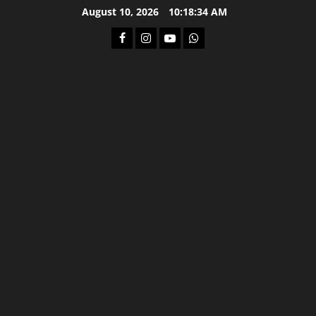
Skip
August 10, 2026
10:18:35 AM
to
Facebook
Instagram
Youtube
Whatsapp
content