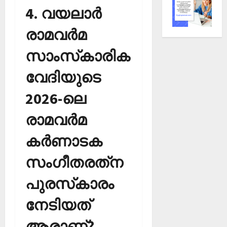
4. വയലാര്‍
രാമവര്‍മ
സാംസ്‌കാരിക
വേദിയുടെ
2026-ലെ
രാമവര്‍മ
കര്‍ണാടക
സംഗീതരത്‌ന
പുരസ്‌കാരം
നേടിയത്
ആരാണ്?