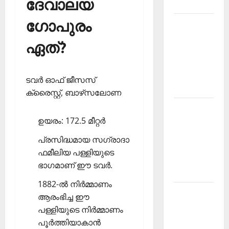
ദേവാലയ
2026
ഗോപുരം
Kerala
PSC
ഏത്?
Current
Affairs
March
ടവര്‍ ഓഫ് ജീസസ്
2026
ക്രൈസ്റ്റ്, ബാഴ്‌സലോണ
Kerala
ഉയരം: 172.5 മീറ്റര്‍
PSC
Current
പ്രസിദ്ധമായ സഗ്രാദാ
Affairs
ഫമീലിയ പള്ളിയുടെ
November
ഭാഗമാണ് ഈ ടവര്‍.
2025
1882-ല്‍ നിര്‍മ്മാണം
Kerala
ആരംഭിച്ച ഈ
PSC
പള്ളിയുടെ നിര്‍മ്മാണം
Current
പൂര്‍ത്തിയാകാന്‍