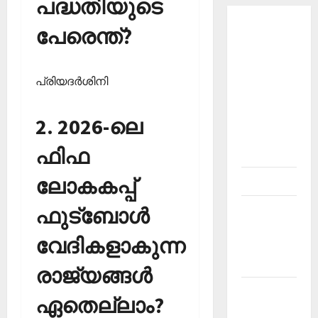
പദ്ധതിയുടെ
About
പേരെന്ത്?
Current
Affairs
പ്രിയദര്‍ശിനി
Malayalam-
Kerala
PSC
2. 2026-ലെ
current
ഫിഫ
affairs
ലോകകപ്പ്
Contact
ഫുട്‌ബോള്‍
Current
Affairs
വേദികളാകുന്ന
2026
Malayalam
രാജ്യങ്ങള്‍
Current
ഏതെല്ലാം?
Affairs