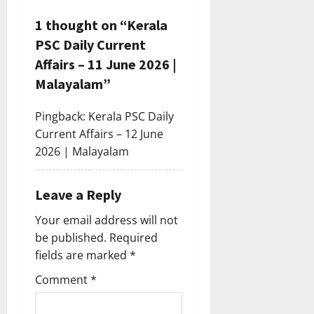
v
1 thought on “
Kerala
i
PSC Daily Current
g
Affairs – 11 June 2026 |
Malayalam
”
a
Pingback:
Kerala PSC Daily
t
Current Affairs – 12 June
i
2026 | Malayalam
o
Leave a Reply
n
Your email address will not
be published.
Required
fields are marked
*
Comment
*