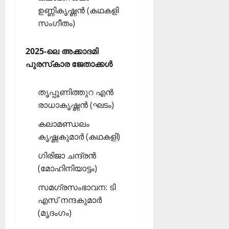
ഉണ്ണികൃഷ്ണന്‍ (കഥകളി
സംഗീതം)
2025-ലെ അക്കാദമി
പുരസ്‌കാര ജേതാക്കള്‍
തൃപ്പൂണിത്തുറ എന്‍
രാധാകൃഷ്ണന്‍ (ഘടം)
കലാമണ്ഡലം
കൃഷ്ണകുമാര്‍ (കഥകളി)
ഗിരിജാ ചന്ദ്രന്‍
(മോഹിനിയാട്ടം)
സമഗ്രസംഭാവന: ടി
എസ് നന്ദകുമാര്‍
(മൃദംഗം)