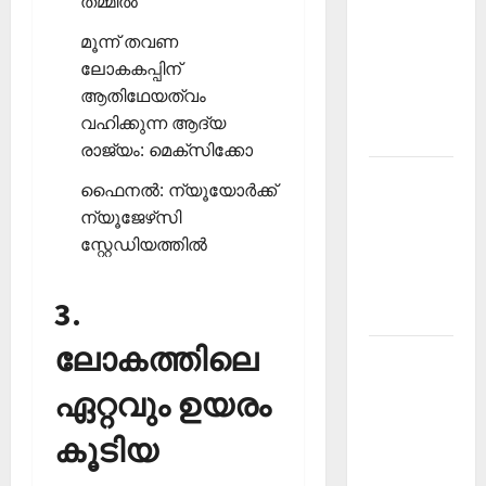
തമ്മില്‍
PSC
മൂന്ന് തവണ
Current
ലോകകപ്പിന്
Affairs
ആതിഥേയത്വം
December
വഹിക്കുന്ന ആദ്യ
2025
രാജ്യം: മെക്‌സിക്കോ
Kerala
ഫൈനല്‍: ന്യൂയോര്‍ക്ക്
PSC
ന്യൂജേഴ്‌സി
Current
സ്റ്റേഡിയത്തില്‍
Affairs
February
3.
2026
ലോകത്തിലെ
Kerala
PSC
ഏറ്റവും ഉയരം
Current
Affairs
കൂടിയ
January