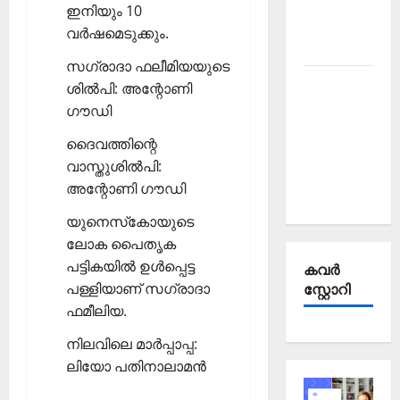
Affairs
ഇനിയും 10
October
വര്‍ഷമെടുക്കും.
2025
സഗ്രാദാ ഫലീമിയയുടെ
Kerala
ശില്‍പി: അന്റോണി
PSC
ഗൗഡി
Current
ദൈവത്തിന്റെ
Affairs
വാസ്തുശില്‍പി:
September
അന്റോണി ഗൗഡി
2025
യുനെസ്‌കോയുടെ
ലോക പൈതൃക
പട്ടികയില്‍ ഉള്‍പ്പെട്ട
കവര്‍
പള്ളിയാണ് സഗ്രാദാ
സ്റ്റോറി
ഫമീലിയ.
നിലവിലെ മാര്‍പ്പാപ്പ:
ലിയോ പതിനാലാമന്‍