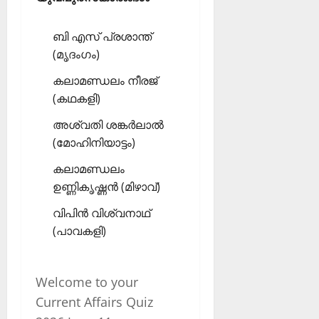
ബി എസ് പ്രശാന്ത്
(മൃദംഗം)
കലാമണ്ഡലം നീരജ്
(കഥകളി)
അശ്വതി ശങ്കര്‍ലാല്‍
(മോഹിനിയാട്ടം)
കലാമണ്ഡലം
ഉണ്ണികൃഷ്ണന്‍ (മിഴാവ്)
വിപിന്‍ വിശ്വനാഥ്
(പാവകളി)
Welcome to your
Current Affairs Quiz