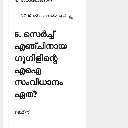
2004-ല്‍ പത്മശ്രീ ലഭിച്ചു
6. സെര്‍ച്ച്
എഞ്ചിനായ
ഗൂഗിളിന്റെ
എഐ
സംവിധാനം
ഏത്?
ജെമിനി