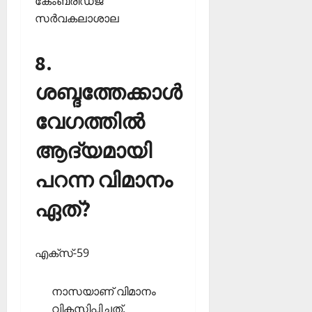
കേംബ്രിഡ്ജ്
സര്‍വകലാശാല
8.
ശബ്ദത്തേക്കാള്‍
വേഗത്തില്‍
ആദ്യമായി
പറന്ന വിമാനം
ഏത്?
എക്‌സ്-59
നാസയാണ് വിമാനം
വികസിപ്പിച്ചത്.