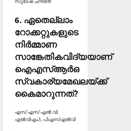
സുഭാഷ് ചന്ദ്രന്‍
6. ഏതെല്ലാം
റോക്കറ്റുകളുടെ
നിര്‍മ്മാണ
സാങ്കേതികവിദ്യയാണ്
ഐഎസ്ആര്‍ഒ
സ്വകാര്യമേഖലയ്ക്ക്
കൈമാറുന്നത്?
എസ് എസ് എല്‍ വി,
എല്‍വിഎം3, പിഎസ്എല്‍വി