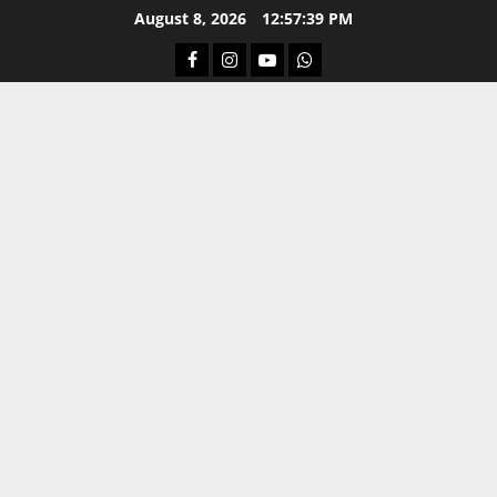
Skip
August 8, 2026
12:57:41 PM
to
Facebook
Instagram
Youtube
Whatsapp
content