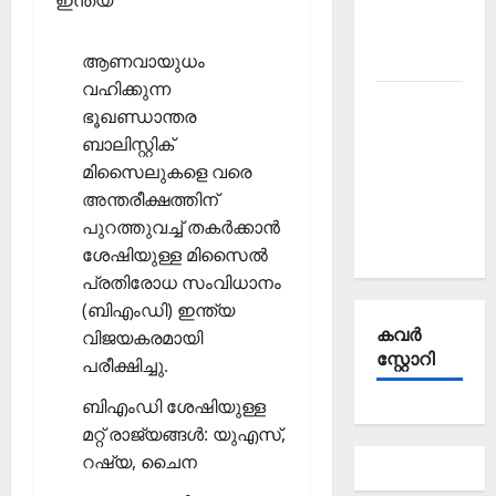
ഇന്ത്യ
Affairs
October
2025
ആണവായുധം
വഹിക്കുന്ന
Kerala
ഭൂഖണ്ഡാന്തര
PSC
ബാലിസ്റ്റിക്
Current
മിസൈലുകളെ വരെ
Affairs
അന്തരീക്ഷത്തിന്
September
പുറത്തുവച്ച് തകര്‍ക്കാന്‍
2025
ശേഷിയുള്ള മിസൈല്‍
പ്രതിരോധ സംവിധാനം
(ബിഎംഡി) ഇന്ത്യ
കവര്‍
വിജയകരമായി
സ്റ്റോറി
പരീക്ഷിച്ചു.
ബിഎംഡി ശേഷിയുള്ള
മറ്റ് രാജ്യങ്ങള്‍: യുഎസ്,
റഷ്യ, ചൈന