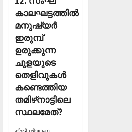
12. സംഘ
കാലഘട്ടത്തില്‍
മനുഷ്യര്‍
ഇരുമ്പ്
ഉരുക്കുന്ന
ചൂളയുടെ
തെളിവുകള്‍
കണ്ടെത്തിയ
തമിഴ്‌നാട്ടിലെ
സ്ഥലമേത്?
കീഴടി, ശിവഗംഗ