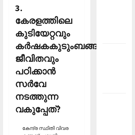
3.
PSC
Current
കേരളത്തിലെ
Affairs
December
കുടിയേറ്റവും
2025
കര്‍ഷകകുടുംബങ്ങളുടെ
Kerala
ജീവിതവും
PSC
Current
പഠിക്കാന്‍
Affairs
February
സര്‍വേ
2026
നടത്തുന്ന
Kerala
വകുപ്പേത്?
PSC
Current
Affairs
കേന്ദ്ര സ്ഥിതി വിവര
January