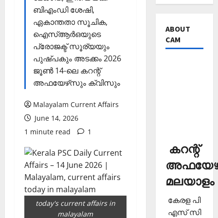
ബിഎംഡി ശേഷി,
ഏകാന്തതാ സൂചിക,
ABOUT
ഐസ്ആര്‍ഒയുടെ
CAM
പ്രോജക്ട് സൂര്യയും
പുഷ്പകും അടക്കം 2026
ജൂണ്‍ 14-ലെ കറന്റ്
അഫയേഴ്‌സും ക്വിസും
Malayalam Current Affairs
June 14, 2026
1 minute read
1
കറന്റ്
അഫയേഴ്
മലയാളം
കേരള പി
today's current affairs in
എസ് സി
malayalam