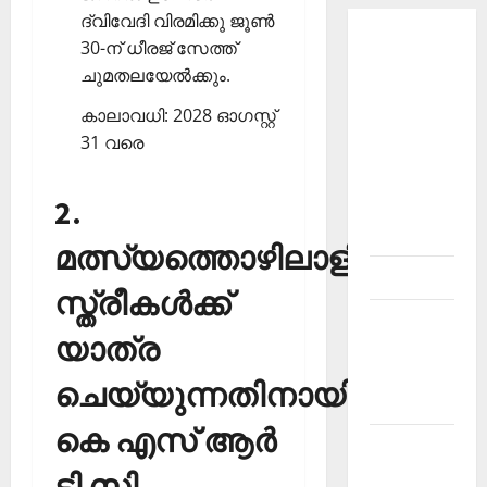
ദ്വിവേദി വിരമിക്കു ജൂണ്‍
About
30-ന് ധീരജ് സേത്ത്
Current
ചുമതലയേല്‍ക്കും.
Affairs
കാലാവധി: 2028 ഓഗസ്റ്റ്
Malayalam-
31 വരെ
Kerala
PSC
2.
current
affairs
മത്സ്യത്തൊഴിലാളി
Contact
സ്ത്രീകള്‍ക്ക്
Current
യാത്ര
Affairs
2026
ചെയ്യുന്നതിനായി
Malayalam
കെ എസ് ആര്‍
Current
Affairs
ടി സി