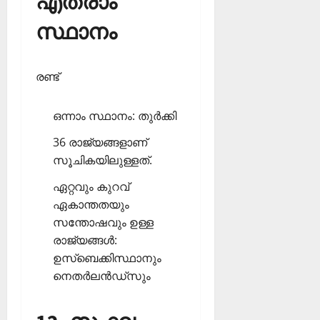
എത്രാം
സ്ഥാനം
രണ്ട്
ഒന്നാം സ്ഥാനം: തുര്‍ക്കി
36 രാജ്യങ്ങളാണ്
സൂചികയിലുള്ളത്.
ഏറ്റവും കുറവ്
ഏകാന്തതയും
സന്തോഷവും ഉള്ള
രാജ്യങ്ങള്‍:
ഉസ്‌ബെക്കിസ്ഥാനും
നെതര്‍ലന്‍ഡ്‌സും