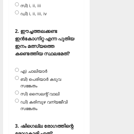
സി) i, ii, iii
ഡി) i, ii, iii, iv
2. ഈച്ചത്തലക്കണ്ട
ഇന്‍കോഗ്നിറ്റ എന്ന പുതിയ
ഇനം മത്സ്യത്തെ
കണ്ടെത്തിയ സ്ഥലമേത്?
എ) ചാലിയാര്‍
ബി) പെരിയാര്‍ കടുവ
സങ്കേതം
സി) സൈലന്റ് വാലി
ഡി) കരിമ്പുഴ വന്യജീവി
സങ്കേതം
3. ഷിഗെല്ല രോഗത്തിന്റെ
രോഗകാരി ഏത്?