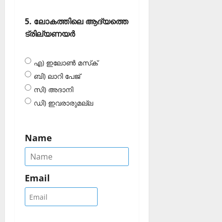
5. ലോകത്തിലെ ആദ്യത്തെ
ട്രില്യണയര്‍
എ) ഇലോണ്‍ മസ്‌ക്
ബി) ലാറി പേജ്
സി) അദാനി
ഡി) ഇവരാരുമല്ല
Name
Email