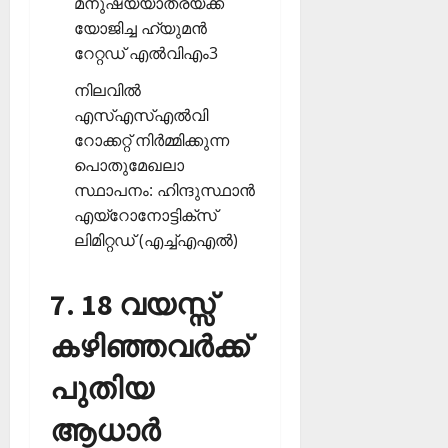
മനുഷ്യയാത്രയ്ക്ക്
യോജിച്ച ഹ്യുമന്‍
റേറ്റഡ് എല്‍വിഎം3
നിലവില്‍
എസ്എസ്എല്‍വി
റോക്കറ്റ് നിര്‍മ്മിക്കുന്ന
പൊതുമേഖലാ
സ്ഥാപനം: ഹിന്ദുസ്ഥാന്‍
എയ്‌റോനോട്ടിക്‌സ്
ലിമിറ്റഡ് (എച്ച്എഎല്‍)
7. 18 വയസ്സ്
കഴിഞ്ഞവര്‍ക്ക്
പുതിയ
ആധാര്‍