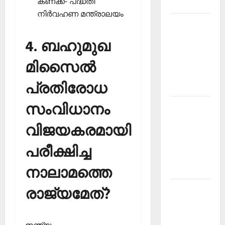
കണക്ക്- പദ്ധതി
2026
നിര്‍വഹണ മന്ത്രാലയം
Kerala
PSC
4. ബഹുമുഖ
Current
Affairs
മിസൈല്‍
March
പ്രതിരോധ
2026
സംവിധാനം
Kerala
PSC
വിജയകരമായി
Current
Affairs
പരീക്ഷിച്ച
November
നാലാമത്തെ
2025
Kerala
രാജ്യമേത്?
PSC
Current