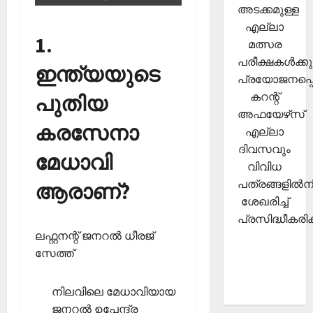
അടക്കമുള്ള
എല്ലാ
1.
മത്സര
പരീക്ഷകള്‍ക്കു
ഇന്ത്യയുടെ
പ്രയോജനപ്പെ
കറന്റ്
പുതിയ
അഫയേഴ്‌സ്
കരസേനാ
എല്ലാ
ദിവസവും
മേധാവി
വിവിധ
പത്രങ്ങളില്‍നി
ആരാണ്?
ശേഖരിച്ച്
പ്രസിദ്ധീകരിക്
ലഫ്റ്റനന്റ് ജനറല്‍ ധീരജ്
സേത്ത്
നിലവിലെ മേധാവിയായ
ജനറല്‍ ഉപേന്ദ്ര