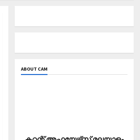
ABOUT CAM
കറന്റ് അഫയേഴ്‌സ് മലയാളം