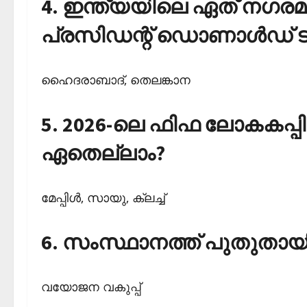
4. ഇന്ത്യയിലെ ഏത് നഗര
പ്രസിഡന്റ് ഡൊണാള്‍ഡ് ട്ര
ഹൈദരാബാദ്, തെലങ്കാന
5. 2026-ലെ ഫിഫ ലോകകപ്പി
ഏതെല്ലാം?
മേപ്പിള്‍, സായു, ക്ലച്ച്‌
6. സംസ്ഥാനത്ത് പുതുതായി 
വയോജന വകുപ്പ്