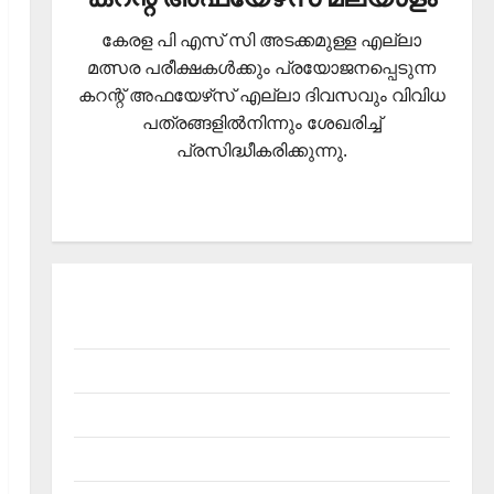
കേരള പി എസ് സി അടക്കമുള്ള എല്ലാ
മത്സര പരീക്ഷകള്‍ക്കും പ്രയോജനപ്പെടുന്ന
കറന്റ് അഫയേഴ്‌സ് എല്ലാ ദിവസവും വിവിധ
പത്രങ്ങളില്‍നിന്നും ശേഖരിച്ച്
പ്രസിദ്ധീകരിക്കുന്നു.
About Current Affairs Malayalam- Kerala PSC
current affairs
Contact
Current Affairs 2026 Malayalam
Current Affairs Malayalam 2026 July