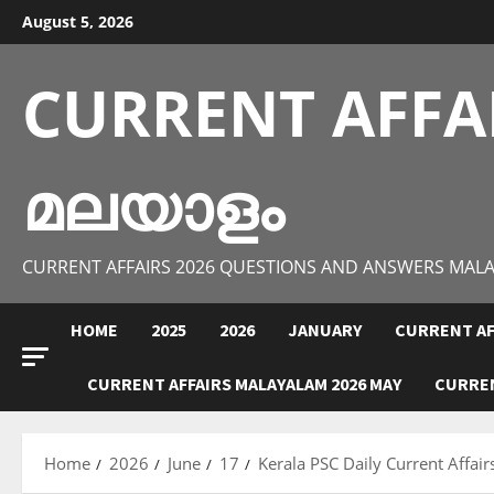
Skip
August 5, 2026
to
content
CURRENT AFFA
മലയാളം
CURRENT AFFAIRS 2026 QUESTIONS AND ANSWERS MAL
HOME
2025
2026
JANUARY
CURRENT AF
CURRENT AFFAIRS MALAYALAM 2026 MAY
CURREN
Home
2026
June
17
Kerala PSC Daily Current Affai