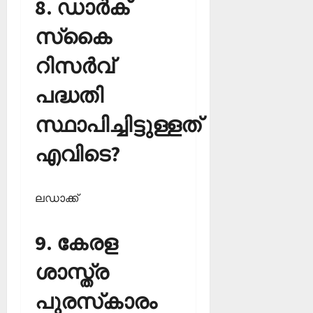
8. ഡാര്‍ക്
സ്‌കൈ
റിസര്‍വ്
പദ്ധതി
സ്ഥാപിച്ചിട്ടുള്ളത്
എവിടെ?
ലഡാക്ക്‌
9. കേരള
ശാസ്ത്ര
പുരസ്‌കാരം