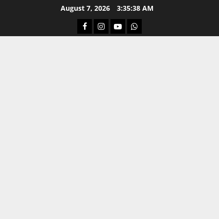
Skip
August 7, 2026
3:35:39 AM
to
Facebook
Instagram
Youtube
Whatsapp
content