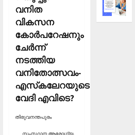
വനിത
വികസന
കോര്‍പറേഷനും
ചേര്‍ന്ന്
നടത്തിയ
വനിതോത്സവം-
എസ്‌കലേറയുടെ
വേദി എവിടെ?
തിരുവനന്തപുരം
സംസ്ഥാന ആരോഗ്യ,