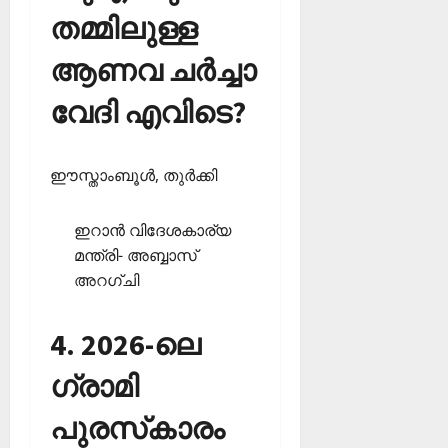
തമ്മിലുള്ള
ആണവ ചര്‍ച്ചാ
വേദി എവിടെ?
ഈസ്താംബൂള്‍, തുര്‍ക്കി
ഇറാന്‍ വിദേശകാര്യ
മന്ത്രി- അബ്ബാസ്
അറഗ്ചി
4. 2026-ലെ
ഗ്രാമി
പുരസ്‌കാരം