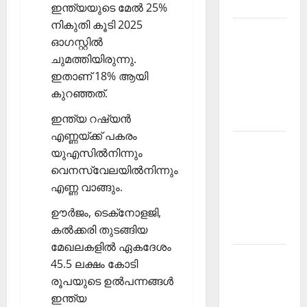
2026
ഇന്ത്യയുടെ മേല്‍ 25%
നികുതി കൂടി 2025
Kerala
ഓഗസ്റ്റില്‍
PSC
ചുമത്തിയിരുന്നു.
Current
ഇതാണ് 18% ആയി
Affairs
കുറഞ്ഞത്.
March
2026
ഇന്ത്യ റഷ്യന്‍
എണ്ണയ്ക്ക് പകരം
Kerala
യുഎസില്‍നിന്നും
PSC
വെനസ്വേലയില്‍നിന്നും
Current
എണ്ണ വാങ്ങും.
Affairs
ഊര്‍ജം, ടെക്‌നോളജി,
November
കല്‍ക്കരി തുടങ്ങിയ
2025
മേഖലകളില്‍ ഏകദേശം
Kerala
45.5 ലക്ഷം കോടി
PSC
രൂപയുടെ ഉല്‍പന്നങ്ങള്‍
Current
ഇന്ത്യ