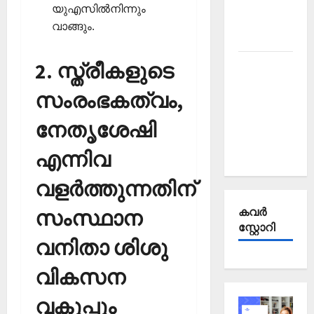
Affairs
യുഎസില്‍നിന്നും
October
വാങ്ങും.
2025
2. സ്ത്രീകളുടെ
Kerala
PSC
സംരംഭകത്വം,
Current
Affairs
നേതൃശേഷി
September
2025
എന്നിവ
വളര്‍ത്തുന്നതിന്
കവര്‍
സംസ്ഥാന
സ്റ്റോറി
വനിതാ ശിശു
വികസന
വകുപ്പും