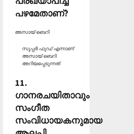
പ്രഖ്യാപിച്ച
പഴമേതാണ്?
അസായ് ബെറി
സൂപ്പര്‍ ഫുഡ് എന്നാണ്
അസായ് ബെറി
അറിയപ്പെടുന്നത്
11.
ഗാനരചയിതാവും
സംഗീത
സംവിധായകനുമായ
ആലപ്പി