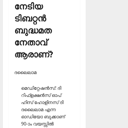
നേടിയ
ടിബറ്റന്‍
ബുദ്ധമത
നേതാവ്
ആരാണ്?
ദലൈലാമ
മെഡിറ്റേഷന്‍സ്: ദി
റിഫ്‌ളക്ഷന്‍സ് ഓപ്
ഹിസ് ഹോളിനസ് ദി
ദലൈലാമ എന്ന
ഓഡിയോ ബുക്കാണ്
90-ാം വയസ്സില്‍