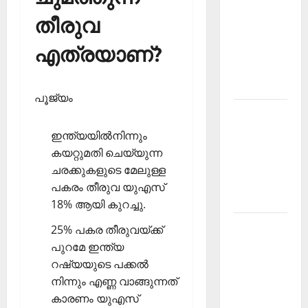
PSC
തീരുവ
Current
എത്രയാണ്?
Affairs
December
2025
പൂജ്യം
Kerala
PSC
ഇന്ത്യയില്‍നിന്നും
Current
കയറ്റുമതി ചെയ്യുന്ന
Affairs
ചരക്കുകളുടെ മേലുള്ള
February
പകരം തീരുവ യുഎസ്
2026
18% ആയി കുറച്ചു.
Kerala
25% പകര തീരുവയ്ക്ക്
PSC
പുറമേ ഇന്ത്യ
Current
റഷ്യയുടെ പക്കല്‍
Affairs
നിന്നും എണ്ണ വാങ്ങുന്നത്
January
കാരണം യുഎസ്