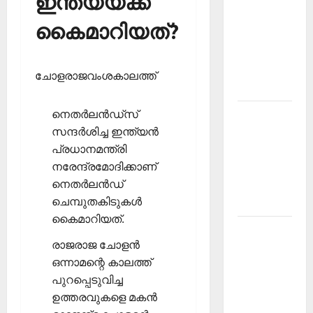
ഇന്ത്യയ്ക്ക്
PSC
കൈമാറിയത്?
Current
Affairs
December
ചോളരാജവംശകാലത്ത്
2025
നെതര്‍ലന്‍ഡ്‌സ്
Kerala
സന്ദര്‍ശിച്ച ഇന്ത്യന്‍
PSC
പ്രധാനമന്ത്രി
Current
നരേന്ദ്രമോദിക്കാണ്
Affairs
നെതര്‍ലന്‍ഡ്
February
ചെമ്പുതകിടുകള്‍
2026
കൈമാറിയത്.
Kerala
രാജരാജ ചോളന്‍
PSC
ഒന്നാമന്റെ കാലത്ത്
Current
പുറപ്പെടുവിച്ച
Affairs
ഉത്തരവുകളെ മകന്‍
January