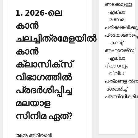
അടക്കമുള്ള
1. 2026-ലെ
എല്ലാ
മത്സര
കാന്‍
പരീക്ഷകള്‍ക്കു
പ്രയോജനപ്പെ
ചലച്ചിത്രമേളയില്‍
കറന്റ്
കാന്‍
അഫയേഴ്‌സ്
എല്ലാ
ക്ലാസിക്‌സ്
ദിവസവും
വിവിധ
വിഭാഗത്തില്‍
പത്രങ്ങളില്‍നി
പ്രദര്‍ശിപ്പിച്ച
ശേഖരിച്ച്
പ്രസിദ്ധീകരിക്
മലയാള
സിനിമ ഏത്?
അമ്മ അറിയാന്‍