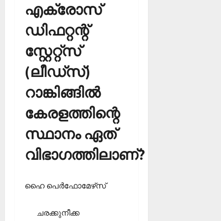
എക്രോസ്
ഡിഫറ്റന്റ്
സ്റ്റേറ്റ്‌സ്
(ലീഡ്‌സ്)
റാങ്കിങ്ങില്‍
കേരളത്തിന്റെ
സ്ഥാനം ഏത്
വിഭാഗത്തിലാണ്?
ഹൈ പെര്‍ഫോമേഴ്‌സ്
ചരക്കുനീക്ക