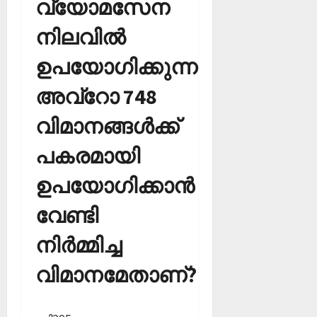
വ്യോമസേന
നിലവില്‍
ഉപയോഗിക്കുന്ന
അവ്‌റോ 748
വിമാനങ്ങള്‍ക്ക്
പകരമായി
ഉപയോഗിക്കാന്‍
വേണ്ടി
നിര്‍മ്മിച്ച
വിമാനമേതാണ്?