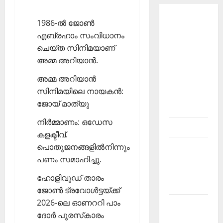
About
1986-ല്‍ ജോണ്‍
Current
എബ്രഹാം സംവിധാനം
Affairs
ചെയ്ത സിനിമയാണ്
Malayalam-
അമ്മ അറിയാന്‍.
Kerala
അമ്മ അറിയാന്‍
PSC
സിനിമയിലെ നായകന്‍:
current
ജോയ് മാത്യു
affairs
നിര്‍മ്മാണം: ഒഡേസ
Contact
കളക്ടീവ്.
പൊതുജനങ്ങളില്‍നിന്നും
Current
പണം സമാഹിച്ചു.
Affairs
2026
ഹോളിവുഡ് താരം
Malayalam
ജോണ്‍ ട്രവോള്‍ട്ടയ്ക്ക്
2026-ലെ ഓണററി പാം
Current
ദോര്‍ പുരസ്‌കാരം
Affairs