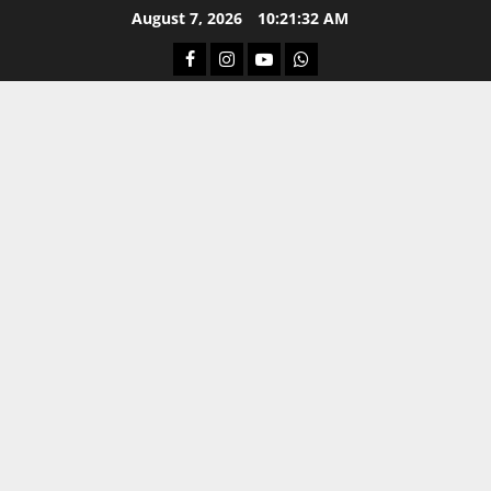
Skip
August 7, 2026
10:21:33 AM
to
Facebook
Instagram
Youtube
Whatsapp
content