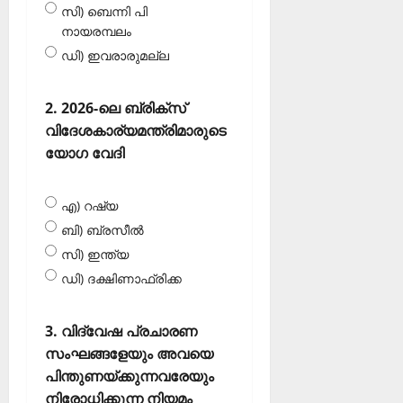
സി) ബെന്നി പി
നായരമ്പലം
ഡി) ഇവരാരുമല്ല
2. 2026-ലെ ബ്രിക്‌സ്
വിദേശകാര്യമന്ത്രിമാരുടെ
യോഗ വേദി
എ) റഷ്യ
ബി) ബ്രസീല്‍
സി) ഇന്ത്യ
ഡി) ദക്ഷിണാഫ്രിക്ക
3. വിദ്വേഷ പ്രചാരണ
സംഘങ്ങളേയും അവയെ
പിന്തുണയ്ക്കുന്നവരേയും
നിരോധിക്കുന്ന നിയമം