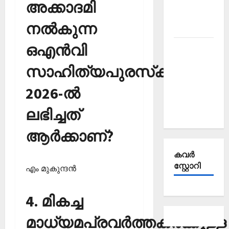
Affairs
അക്കാദമി
October
നല്‍കുന്ന
2025
ഒഎന്‍വി
Kerala
PSC
സാഹിത്യപുരസ്‌കാരം
Current
Affairs
2026-ല്‍
September
ലഭിച്ചത്
2025
ആര്‍ക്കാണ്?
കവര്‍
സ്റ്റോറി
എം മുകുന്ദന്‍
4. മികച്ച
മാധ്യമപ്രവര്‍ത്തകര്‍ക്കുള്ള