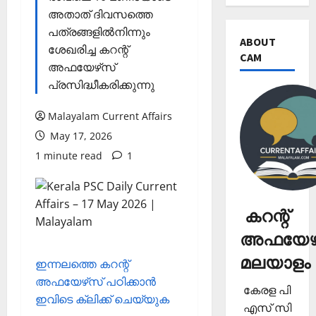
അതാത് ദിവസത്തെ
പത്രങ്ങളില്‍നിന്നും
ABOUT
ശേഖരിച്ച കറന്റ്
CAM
അഫയേഴ്‌സ്
പ്രസിദ്ധീകരിക്കുന്നു
Malayalam Current Affairs
May 17, 2026
1 minute read
1
കറന്റ്
അഫയേഴ്
മലയാളം
ഇന്നലത്തെ കറന്റ്
അഫയേഴ്‌സ് പഠിക്കാന്‍
കേരള പി
ഇവിടെ ക്ലിക്ക് ചെയ്യുക
എസ് സി