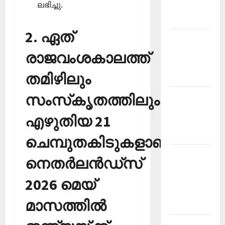
ലഭിച്ചു.
Malayalam
2026 July
2. ഏത്
Current
Affairs
രാജവംശകാലത്ത്
Malayalam
തമിഴിലും
2026 June
സംസ്‌കൃതത്തിലും
Current
Affairs
എഴുതിയ 21
Malayalam
2026 May
ചെമ്പുതകിടുകളാണ്
Kerala
നെതര്‍ലന്‍ഡ്‌സ്
PSC
Current
2026 മെയ്
Affairs
മാസത്തില്‍
April 2026
Kerala