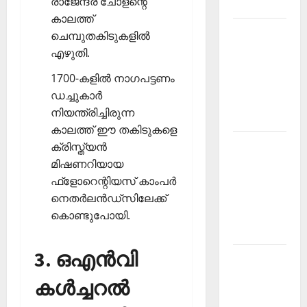
രാജേന്ദ്ര ചോളന്റെ
2026
കാലത്ത്
Kerala
ചെമ്പുതകിടുകളില്‍
PSC
എഴുതി.
Current
1700-കളില്‍ നാഗപട്ടണം
Affairs
ഡച്ചുകാര്‍
March
നിയന്ത്രിച്ചിരുന്ന
2026
കാലത്ത് ഈ തകിടുകളെ
Kerala
ക്രിസ്ത്യന്‍
PSC
മിഷണറിയായ
Current
ഫ്‌ളോറെന്റിയസ് കാംപര്‍
Affairs
നെതര്‍ലന്‍ഡ്‌സിലേക്ക്
November
കൊണ്ടുപോയി.
2025
3. ഒഎന്‍വി
Kerala
PSC
കള്‍ച്ചറല്‍
Current