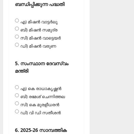
ബന്ധിപ്പിക്കുന്ന പദ്ധതി
എ) മിഷൻ വാട്ടർലൂ
ബി) മിഷൻ സമുദ്ര
സി) മിഷൻ വാട്ടെയർ
ഡി) മിഷൻ വരുണ
5. സംസ്ഥാന ദേവസ്വം
മന്ത്രി
എ) കെ രാധാകൃഷ്ണൻ
ബി) രമേശ് ചെന്നിത്തല
സി) കെ മുരളീധരൻ
ഡി) വി ഡി സതീശൻ
6. 2025-26 സാമ്പത്തിക