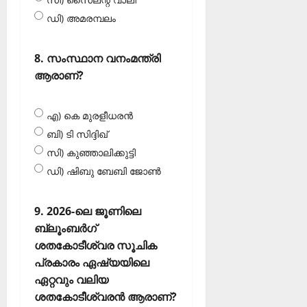
ഡി) അമരമ്പലം
8. സംസ്ഥാന വനംമന്ത്രി
ആരാണ്?
എ) കെ മുരളീധരൻ
ബി) ടി സിദ്ദിഖ്
സി) കുഞ്ഞാലിക്കുട്ടി
ഡി) ഷിബു ബേബി ജോൺ
9. 2026-ലെ ജൂണിലെ
ബ്ലൂംബർഗ്
ശതകോടീശ്വര സൂചിക
പ്രകാരം ഏഷ്യയിലെ
ഏറ്റവും വലിയ
ശതകോടീശ്വരൻ ആരാണ്?