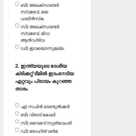
ബി) അലക്‌സാണ്ടർ
സ്വരേവ്, മയ
ഫലിൻസ്‌ക
സി) അലക്‌സാണ്ടർ
സ്വരേവ്, മിറാ
ആൻഡ്രിവ
ഡി) ഇവയൊന്നുമല്ല
2. ഇന്ത്യയുടെ ദേശീയ
ക്രിക്കറ്റ് ടീമിൽ ഇടംനേടിയ
ഏറ്റവും പ്രായം കുറഞ്ഞ
താരം
എ) സചിൻ ടെണ്ടുൽക്കർ
ബി) വിരാട് കോലി
സി) വൈഭവ് സൂര്യവംശി
ഡി) രോഹിത് ശർമ