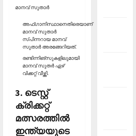
Malayalam
മാനവ് സുതാര്‍
2026 July
Current
അഫ്ഗാനിസ്ഥാനെതിരെയാണ്
Affairs
മാനവ് സുതാര്‍
Malayalam
സ്പിന്നറായ മാനവ്
2026 June
സുതാര്‍ അരങ്ങേറിയത്.
രണ്ടിന്നിങ്‌സുകളിലുമായി
Current
മാനവ് സുതര്‍ ഏഴ്
Affairs
വിക്കറ്റ് വീഴ്ത്തി.
Malayalam
2026 May
3. ടെസ്റ്റ്
Kerala
PSC
ക്രിക്കറ്റ്
Current
മത്സരത്തില്‍
Affairs
April 2026
ഇന്ത്യയുടെ
Kerala