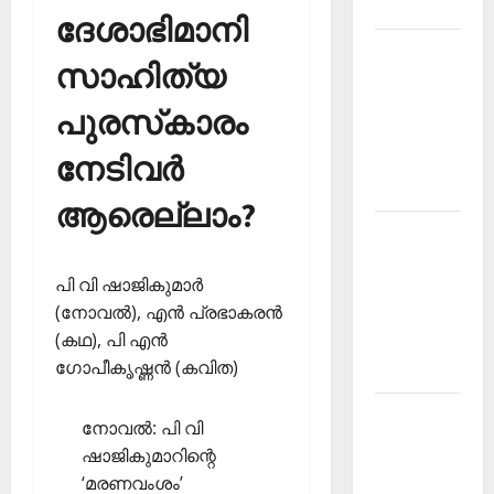
2026
ദേശാഭിമാനി
Kerala
സാഹിത്യ
PSC
Current
പുരസ്‌കാരം
Affairs
നേടിവര്‍
March
2026
ആരെല്ലാം?
Kerala
PSC
പി വി ഷാജികുമാര്‍
Current
(നോവല്‍), എന്‍ പ്രഭാകരന്‍
Affairs
(കഥ), പി എന്‍
November
ഗോപീകൃഷ്ണന്‍ (കവിത)
2025
Kerala
നോവല്‍: പി വി
PSC
ഷാജികുമാറിന്റെ
Current
‘മരണവംശം’