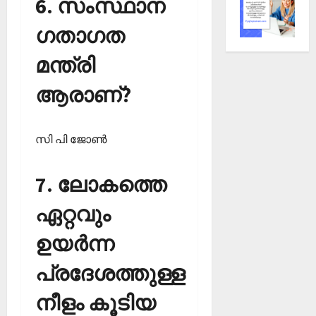
6. സംസ്ഥാന
ഗതാഗത
മന്ത്രി
ആരാണ്?
സി പി ജോണ്‍
7. ലോകത്തെ
ഏറ്റവും
ഉയര്‍ന്ന
പ്രദേശത്തുള്ള
നീളം കൂടിയ