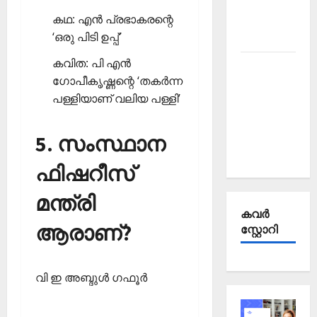
Affairs
കഥ: എന്‍ പ്രഭാകരന്റെ
October
‘ഒരു പിടി ഉപ്പ്’
2025
കവിത: പി എന്‍
Kerala
ഗോപീകൃഷ്ണന്റെ ‘തകര്‍ന്ന
PSC
പള്ളിയാണ് വലിയ പള്ളി’
Current
Affairs
September
5. സംസ്ഥാന
2025
ഫിഷറീസ്
മന്ത്രി
കവര്‍
ആരാണ്?
സ്റ്റോറി
വി ഇ അബ്ദുള്‍ ഗഫൂര്‍