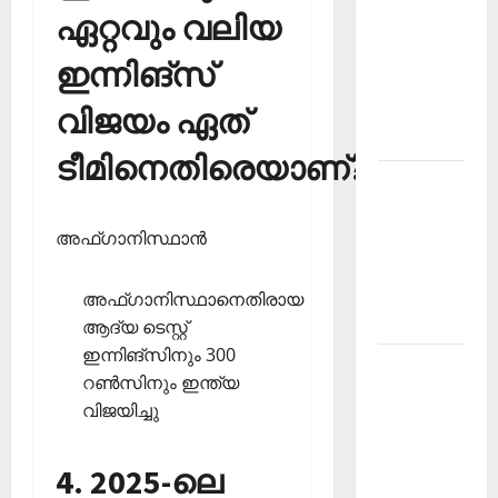
ഏറ്റവും വലിയ
PSC
Current
ഇന്നിങ്‌സ്
Affairs
December
വിജയം ഏത്
2025
ടീമിനെതിരെയാണ്?
Kerala
PSC
അഫ്ഗാനിസ്ഥാന്‍
Current
Affairs
February
അഫ്ഗാനിസ്ഥാനെതിരായ
2026
ആദ്യ ടെസ്റ്റ്
ഇന്നിങ്‌സിനും 300
Kerala
റണ്‍സിനും ഇന്ത്യ
PSC
വിജയിച്ചു
Current
Affairs
4. 2025-ലെ
January