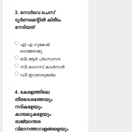
3. നോർവെ ചെസ്
ടൂർണമെന്റിൽ കിരീടം
നേടിയത്
എ) എ ഗുകേഷ്
ദൊമ്മരാജു
ബി) ആർ പ്രഗ്നാനന്ദ
സി) മാഗ്നസ് കാൾസൻ
ഡി) ഇവരാരുമല്ല
4. കേരളത്തിലെ
തീരദേശത്തേയും
നദികളേയും
കായലുകളേയും
രാജ്യാന്തര
വിമാനത്താവളങ്ങളെയും