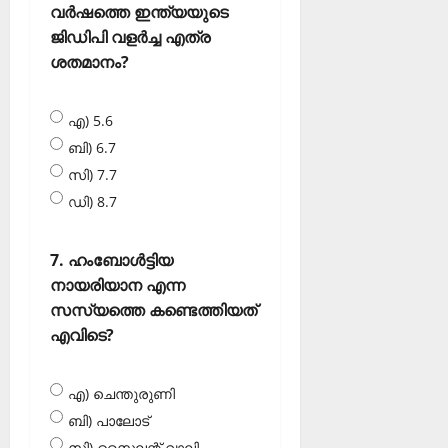
വർഷത്തെ ഇന്ത്യയുടെ
ജിഡിപി വളർച്ച എത്ര
ശതമാനം?
എ) 5.6
ബി) 6.7
സി) 7.7
ഡി) 8.7
7. ഹംബോൾട്ടിയ
നായരിയാന എന്ന
സസ്യത്തെ കണ്ടെത്തിയത്
എവിടെ?
എ) ചെന്തുരുണി
ബി) പാലോട്
സി) സൈലന്റ് വാലി