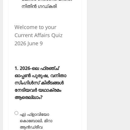
നിതിന്‍ ഗഡ്കരി
Welcome to your
Current Affairs Quiz
2026 June 9
1. 2026-ലെ ഫ്രഞ്ച്
ഓപ്പൺ പുരുഷ, വനിതാ
സിംഗിൾസ് കിരീടങ്ങൾ
നേടിയവർ യഥാക്രമം
ആരെല്ലാം?
എ) ഫ്‌ളാവിയോ
കൊബോലി, മിറാ
ആൻഡ്രീവ