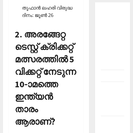
തൂഫാന്‍ ലഹരി വിരുദ്ധ
About
ദിനം: ജൂണ്‍ 26
Current
Affairs
2. അരങ്ങേറ്റ
Malayalam-
Kerala
ടെസ്റ്റ് ക്രിക്കറ്റ്
PSC
മത്സരത്തില്‍ 5
current
affairs
വിക്കറ്റ് നേടുന്ന
Contact
10-ാമത്തെ
Current
ഇന്ത്യന്‍
Affairs
2026
താരം
Malayalam
ആരാണ്?
Current
Affairs