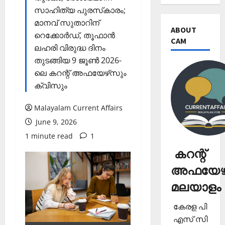
സാഹിത്യ പുരസ്‌കാരം;
മാനവ് സുതാറിന്
ABOUT
റെക്കോര്‍ഡ്, തൂഫാന്‍
CAM
ലഹരി വിരുദ്ധ ദിനം
തുടങ്ങിയ 9 ജൂണ്‍ 2026-
ലെ കറന്റ് അഫയേഴ്‌സും
ക്വിസും
Malayalam Current Affairs
June 9, 2026
1 minute read
1
കറന്റ്
അഫയേഴ്
മലയാളം
കേരള പി
എസ് സി