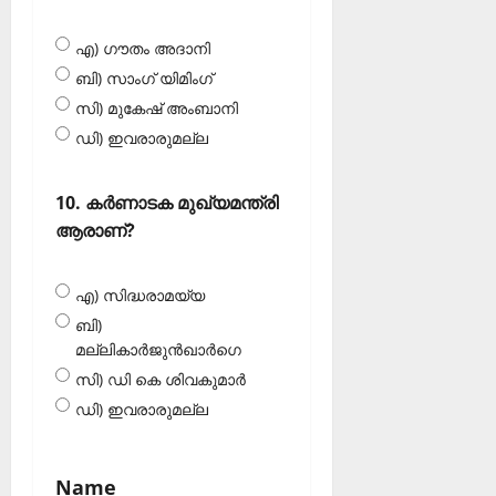
എ) ഗൗതം അദാനി
ബി) സാംഗ് യിമിംഗ്
സി) മുകേഷ് അംബാനി
ഡി) ഇവരാരുമല്ല
10. കർണാടക മുഖ്യമന്ത്രി
ആരാണ്?
എ) സിദ്ധരാമയ്യ
ബി)
മല്ലികാർജുൻഖാർഗെ
സി) ഡി കെ ശിവകുമാർ
ഡി) ഇവരാരുമല്ല
Name