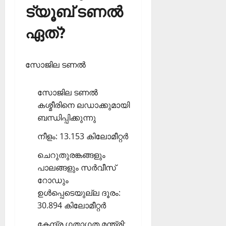
ട്യൂബ് ടണല്‍
ഏത്?
സോജില ടണല്‍
സോജില ടണല്‍
കശ്മീരിനെ ലഡാക്കുമായി
ബന്ധിപ്പിക്കുന്നു
നീളം: 13.153 കിലോമീറ്റര്‍
ചെറുതുരങ്കങ്ങളും
പാലങ്ങളും സര്‍വീസ്
റോഡും
ഉള്‍പ്പെടെയുല്ല ദൂരം:
30.894 കിലോമീറ്റര്‍
കേന്ദ്ര ഗതാഗത മന്ത്രി: