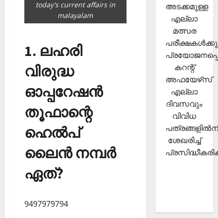
today's current affairs in
അടക്കമുള്ള
malayalam
എല്ലാ
മത്സര
പരീക്ഷകള്‍ക്കു
1. ലഹരി
പ്രയോജനപ്പെ
വിരുദ്ധ
കറന്റ്
അഫയേഴ്‌സ്
ഓപ്പറേഷന്‍
എല്ലാ
ദിവസവും
തൂഫാന്റെ
വിവിധ
പത്രങ്ങളില്‍നി
ഹെല്‍പ്
ശേഖരിച്ച്
ലൈന്‍ നമ്പര്‍
പ്രസിദ്ധീകരിക്
ഏത്?
9497979794