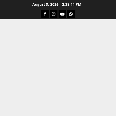
Skip
August 9, 2026
2:38:45 PM
to
Facebook
Instagram
Youtube
Whatsapp
content