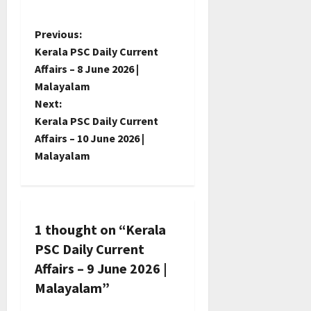
P
Previous:
Kerala PSC Daily Current
o
Affairs – 8 June 2026 |
Malayalam
s
Next:
t
Kerala PSC Daily Current
Affairs – 10 June 2026 |
n
Malayalam
a
v
1 thought on “
Kerala
i
PSC Daily Current
g
Affairs – 9 June 2026 |
Malayalam
”
a