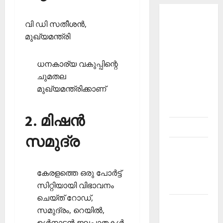
About
വി ഡി സതീശന്‍,
Current
മുഖ്യമന്ത്രി
Affairs
Malayalam-
ധനകാര്യ വകുപ്പിന്റെ
Kerala
ചുമതല
PSC
മുഖ്യമന്ത്രിക്കാണ്‌
current
affairs
2. മിഷന്‍
Contact
സമുദ്ര
Current
Affairs
2026
കേരളത്തെ ഒരു പോര്‍ട്ട്
Malayalam
സിറ്റിയായി വിഭാവനം
ചെയ്ത് റോഡ്,
Current
സമുദ്രം, റെയില്‍,
Affairs
ഉള്‍നാടന്‍ ജലപാതകള്‍,