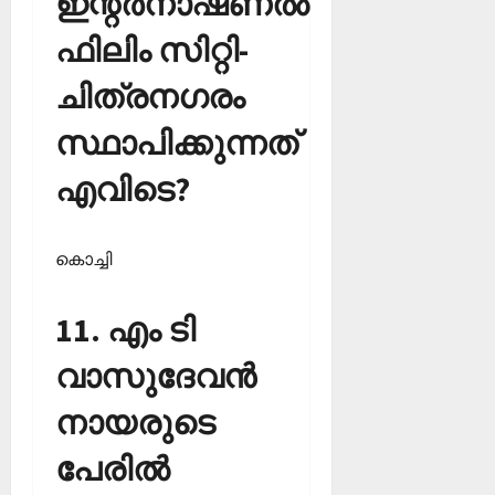
ഇന്റര്‍നാഷണല്‍
ഫിലിം സിറ്റി-
ചിത്രനഗരം
സ്ഥാപിക്കുന്നത്
എവിടെ?
കൊച്ചി
11. എം ടി
വാസുദേവന്‍
നായരുടെ
പേരില്‍