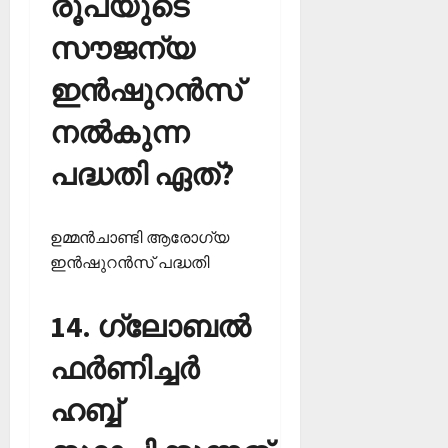
രൂപയുടെ
സൗജന്യ
ഇന്‍ഷുറന്‍സ്
നല്‍കുന്ന
പദ്ധതി ഏത്?
ഉമ്മന്‍ചാണ്ടി ആരോഗ്യ
ഇന്‍ഷുറന്‍സ് പദ്ധതി
14. ഗ്ലോബല്‍
ഫര്‍ണിച്ചര്‍
ഹബ്ബ്