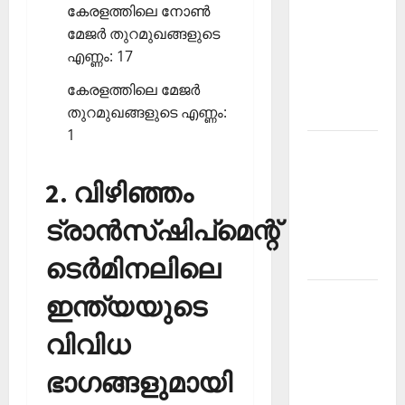
കേരളത്തിലെ നോണ്‍
PSC
മേജര്‍ തുറമുഖങ്ങളുടെ
Current
എണ്ണം: 17
Affairs
കേരളത്തിലെ മേജര്‍
December
തുറമുഖങ്ങളുടെ എണ്ണം:
2025
1
Kerala
PSC
2. വിഴിഞ്ഞം
Current
Affairs
ട്രാന്‍സ്ഷിപ്‌മെന്റ്
February
ടെര്‍മിനലിലെ
2026
Kerala
ഇന്ത്യയുടെ
PSC
വിവിധ
Current
Affairs
ഭാഗങ്ങളുമായി
January