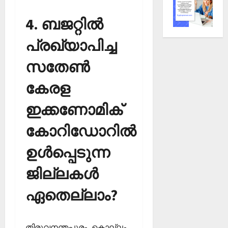
4. ബജറ്റില്‍
പ്രഖ്യാപിച്ച
സതേണ്‍
കേരള
ഇക്കണോമിക്
കോറിഡോറില്‍
ഉള്‍പ്പെടുന്ന
ജില്ലകള്‍
ഏതെല്ലാം?
തിരുവനന്തപുരം, കൊല്ലം,