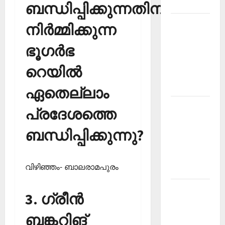
2026
ബന്ധിപ്പിക്കുന്നതിന്
Kerala
നിര്‍മ്മിക്കുന്ന
PSC
ഭൂഗര്‍ഭ
Current
Affairs
റെയില്‍
March
2026
ഏതെല്ലാം
Kerala
പ്രദേശത്തെ
PSC
ബന്ധിപ്പിക്കുന്നു?
Current
Affairs
November
വിഴിഞ്ഞം- ബാലരാമപുരം
2025
Kerala
3. ഗ്രീന്‍
PSC
Current
ബങ്കറിങ്