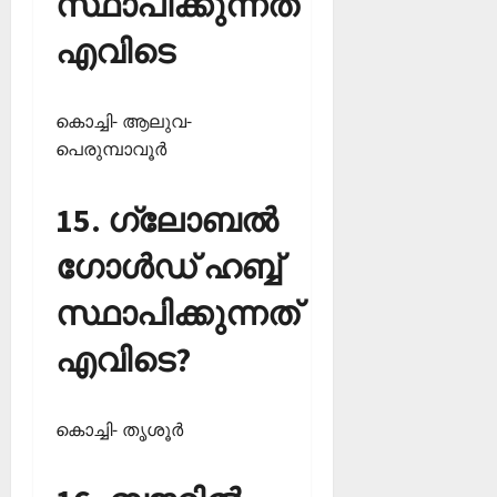
സ്ഥാപിക്കുന്നത്
എവിടെ
കൊച്ചി- ആലുവ-
പെരുമ്പാവൂര്‍
15. ഗ്ലോബല്‍
ഗോള്‍ഡ് ഹബ്ബ്
സ്ഥാപിക്കുന്നത്
എവിടെ?
കൊച്ചി- തൃശൂര്‍