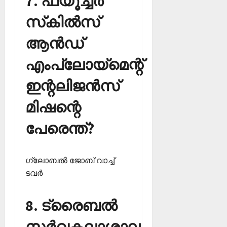
7. ഫ്യൂച്ചര്‍
സ്‌കില്‍സ്
ആന്‍ഡ്
എംപ്ലോയ്‌മെന്റ്
ഇന്റലിജന്‍സ്
മിഷന്റെ
പേരെന്ത്?
ഗ്ലോബല്‍ ജോബ് വാച്ച്
ടവര്‍
8. ട്രൈബല്‍
സര്‍വകലാശാല