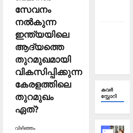
Affairs
സേവനം
October
2025
നല്‍കുന്ന
Kerala
ഇന്ത്യയിലെ
PSC
Current
ആദ്യത്തെ
Affairs
തുറമുഖമായി
September
2025
വികസിപ്പിക്കുന്ന
കേരളത്തിലെ
കവര്‍
തുറമുഖം
സ്റ്റോറി
ഏത്?
വിഴിഞ്ഞം