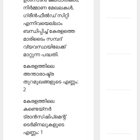
Malayalam
നിര്‍മ്മാണ മേഖലകള്‍,
2026 July
ഗ്രീന്‍ഫീല്‍ഡ് സിറ്റി
എന്നിവയെല്ലാം
Current
ബന്ധിപ്പിച്ച് കേരളത്തെ
Affairs
മാരിടൈം സമ്പദ്
Malayalam
വ്യവസ്ഥയിലേക്ക്
2026 June
മാറ്റുന്ന പദ്ധതി.
Current
കേരളത്തിലെ
Affairs
അന്താരാഷ്ട്ര
Malayalam
തുറമുഖങ്ങളുടെ എണ്ണം:
2026 May
2
Kerala
കേരളത്തിലെ
PSC
കണ്ടെയ്‌നര്‍
Current
ട്രാന്‍സ്ഷിപ്‌മെന്റ്
Affairs
ടെര്‍മിനലുകളുടെ
April 2026
എണ്ണം: 1
Kerala