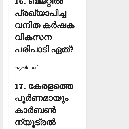
16. ബജറ്റില്‍
പ്രഖ്യാപിച്ച
വനിത കര്‍ഷക
വികസന
പരിപാടി ഏത്?
കൃഷിസഖി
17. കേരളത്തെ
പൂര്‍ണമായും
കാര്‍ബണ്‍
ന്യൂട്രല്‍