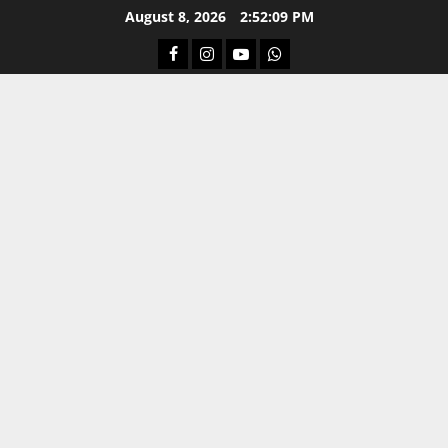
Skip
August 8, 2026
2:52:10 PM
to
Facebook
Instagram
Youtube
Whatsapp
content