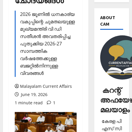
ചോദ്യങ്ങള്‍
2026 ജൂണില്‍ ധനകാര്യ
ABOUT
വകുപ്പിന്റെ ചുമതലയുള്ള
CAM
മുഖ്യമന്ത്രി വി ഡി
സതീശന്‍ അവതരിപ്പിച്ച
പുതുക്കിയ 2026-27
സാമ്പത്തിക
വര്‍ഷത്തേക്കുള്ള
ബജറ്റില്‍നിന്നുള്ള
വിവരങ്ങള്‍
Malayalam Current Affairs
കറന്റ്
June 19, 2026
അഫയേഴ്
1 minute read
1
മലയാളം
കേരള പി
എസ് സി