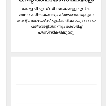
കേരള പി എസ് സി അടക്കമുള്ള എല്ലാ
മത്സര പരീക്ഷകള്‍ക്കും പ്രയോജനപ്പെടുന്ന
കറന്റ് അഫയേഴ്‌സ് എല്ലാ ദിവസവും വിവിധ
പത്രങ്ങളില്‍നിന്നും ശേഖരിച്ച്
പ്രസിദ്ധീകരിക്കുന്നു.
About Current Affairs Malayalam- Kerala PSC
current affairs
Contact
Current Affairs 2026 Malayalam
Current Affairs Malayalam 2026 July