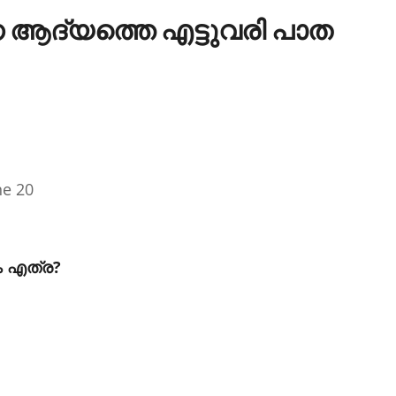
കുന്ന ആദ്യത്തെ എട്ടുവരി പാത
ne 20
ം എത്ര?