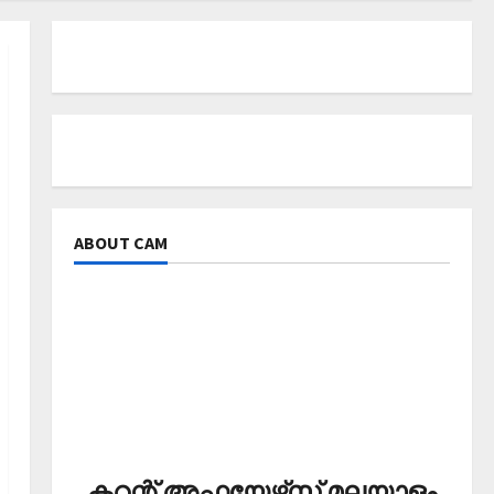
ABOUT CAM
കറന്റ് അഫയേഴ്‌സ് മലയാളം