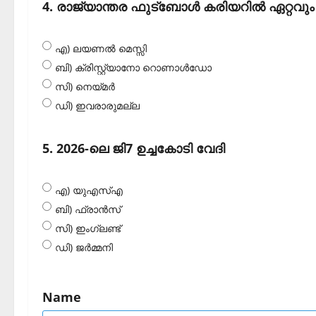
4. രാജ്യാന്തര ഫുട്‌ബോള്‍ കരിയറില്‍ ഏറ്റവ
എ) ലയണല്‍ മെസ്സി
ബി) ക്രിസ്റ്റ്യാനോ റൊണാള്‍ഡോ
സി) നെയ്മര്‍
ഡി) ഇവരാരുമല്ല
5. 2026-ലെ ജി7 ഉച്ചകോടി വേദി
എ) യുഎസ്എ
ബി) ഫ്രാന്‍സ്
സി) ഇംഗ്ലണ്ട്
ഡി) ജര്‍മ്മനി
Name