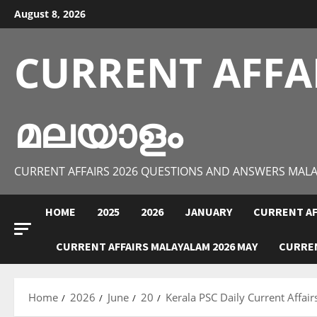
Skip
August 8, 2026
to
content
CURRENT AFFA
മലയാളം
CURRENT AFFAIRS 2026 QUESTIONS AND ANSWERS MAL
HOME
2025
2026
JANUARY
CURRENT AF
CURRENT AFFAIRS MALAYALAM 2026 MAY
CURREN
Home
2026
June
20
Kerala PSC Daily Current Affai