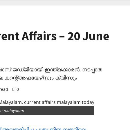
ent Affairs – 20 June
‌ലോസ് ജഡ്ജിയായി ഇന്ത്യക്കാരന്‍, നടപ്പാത
െ കറന്റ്അഫയേഴ്‌സും ക്വിസും
read
0
s in malayalam
് അവതരിപ്പിച്ച പുതുക്കിയ ബജറ്റിലെ