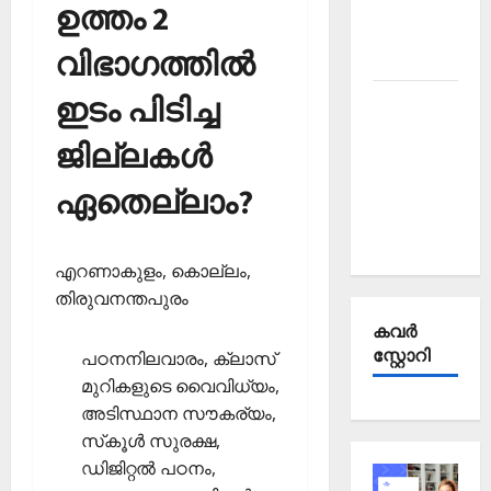
Affairs
ഉത്തം 2
October
വിഭാഗത്തില്‍
2025
ഇടം പിടിച്ച
Kerala
PSC
ജില്ലകള്‍
Current
Affairs
ഏതെല്ലാം?
September
2025
എറണാകുളം, കൊല്ലം,
തിരുവനന്തപുരം
കവര്‍
സ്റ്റോറി
പഠനനിലവാരം, ക്ലാസ്
മുറികളുടെ വൈവിധ്യം,
അടിസ്ഥാന സൗകര്യം,
സ്‌കൂള്‍ സുരക്ഷ,
ഡിജിറ്റല്‍ പഠനം,