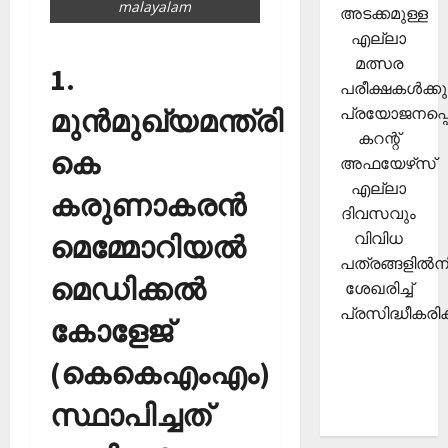
malayalam
അടക്കമുള്ള
എല്ലാ
മത്സര
1.
പരീക്ഷകള്‍ക്കു
മുന്‍മുഖ്യമന്ത്രി
പ്രയോജനപ്പെ
കറന്റ്
കെ
അഫയേഴ്‌സ്
എല്ലാ
കരുണാകരന്‍
ദിവസവും
വിവിധ
മെമ്മോറിയല്‍
പത്രങ്ങളില്‍നി
മെഡിക്കല്‍
ശേഖരിച്ച്
പ്രസിദ്ധീകരിക്
കോളേജ്
(കെകെഎംഎം)
സ്ഥാപിച്ചത്