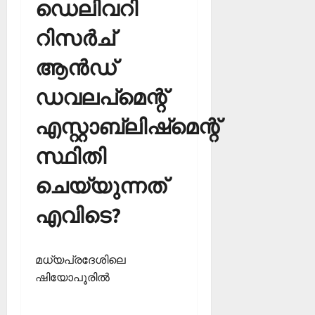
ഡെലിവറി
റിസര്‍ച്
ആന്‍ഡ്
ഡവലപ്‌മെന്റ്
എസ്റ്റാബ്ലിഷ്‌മെന്റ്
സ്ഥിതി
ചെയ്യുന്നത്
എവിടെ?
മധ്യപ്രദേശിലെ
ഷിയോപൂരില്‍