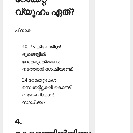
PSC
വ്യൂഹം ഏത്?
Current
Affairs
December
പിനാക
2025
40, 75 കിലോമീറ്റര്‍
Kerala
ദൂരങ്ങളില്‍
PSC
റോക്കറ്റാക്രമണം
Current
നടത്താന്‍ ശേഷിയുണ്ട്.
Affairs
February
24 റോക്കറ്റുകള്‍
2026
സെക്കന്റുകള്‍ കൊണ്ട്
വിക്ഷേപിക്കാന്‍
Kerala
സാധിക്കും.
PSC
Current
4.
Affairs
January