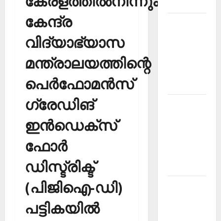
കേരളത്തില്‍നിന്നും
2026
കേന്ദ്ര
Kerala
PSC
വിദ്യാഭ്യാസ
Current
മന്ത്രാലയത്തിന്റെ
Affairs
March
പെര്‍ഫോമന്‍സ്
2026
ഗ്രേഡിങ്
Kerala
PSC
ഇന്‍ഡെക്‌സ്
Current
Affairs
ഫോര്‍
November
ഡിസ്ട്രിക്ട്
2025
(പിജിഐ-ഡി)
Kerala
PSC
പട്ടികയില്‍
Current