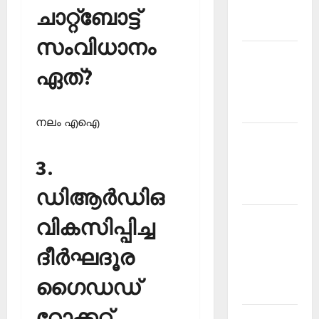
Malayalam
ചാറ്റ്‌ബോട്ട്
2026 July
സംവിധാനം
Current
ഏത്?
Affairs
Malayalam
2026 June
നലം എഐ
Current
Affairs
3.
Malayalam
2026 May
ഡിആര്‍ഡിഒ
Kerala
വികസിപ്പിച്ച
PSC
ദീര്‍ഘദൂര
Current
Affairs
ഗൈഡഡ്
April 2026
റോക്കറ്റ്
Kerala