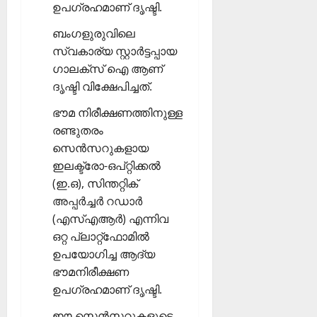
ഉപഗ്രഹമാണ് ദൃഷ്ടി.
ബംഗളുരുവിലെ
സ്വകാര്യ സ്റ്റാര്‍ട്ടപ്പായ
ഗാലക്‌സ് ഐ ആണ്
ദൃഷ്ടി വിക്ഷേപിച്ചത്.
ഭൗമ നിരീക്ഷണത്തിനുള്ള
രണ്ടുതരം
സെന്‍സറുകളായ
ഇലക്ട്രോ-ഒപ്റ്റിക്കല്‍
(ഇ.ഒ), സിന്തറ്റിക്
അപ്പര്‍ച്ചര്‍ റഡാര്‍
(എസ്എആര്‍) എന്നിവ
ഒറ്റ പ്ലാറ്റ്‌ഫോമില്‍
ഉപയോഗിച്ച ആദ്യ
ഭൗമനിരീക്ഷണ
ഉപഗ്രഹമാണ് ദൃഷ്ടി.
ഈ സെന്‍സറുകളുടെ