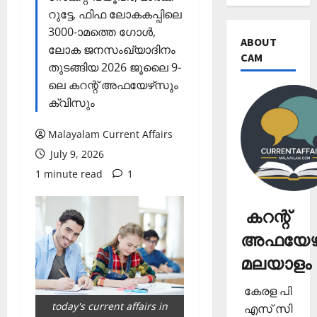
റുട്ടേ, ഫിഫ ലോകകപ്പിലെ
3000-ാമത്തെ ഗോള്‍,
ABOUT
ലോക ജനസംഖ്യാദിനം
CAM
തുടങ്ങിയ 2026 ജൂലൈ 9-
ലെ കറന്റ് അഫയേഴ്‌സും
ക്വിസും
Malayalam Current Affairs
July 9, 2026
1 minute read
1
കറന്റ്
അഫയേഴ്
മലയാളം
കേരള പി
today's current affairs in
എസ് സി