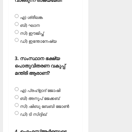
എ) ശ്രീലങ്ക
ബി) ഘാന
സി) ഈജിപ്ത്
ഡി) ഇന്തോനേഷ്യ
3. സംസ്ഥാന ഭക്ഷ്യ
പൊതുവിതരണ വകുപ്പ്
മന്ത്രി ആരാണ്?
എ) പ്രഹ്‌ളാദ് ജോഷി
ബി) അനൂപ് ജേക്കബ്
സി) ഷിബു ബേബി ജോണ്‍
ഡി) ടി സിദ്ദിഖ്‌
4. ഐഎസ്ആര്‍ഒയുടെ