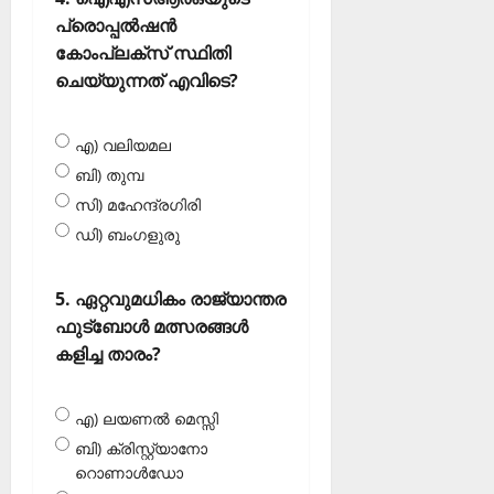
പ്രൊപ്പല്‍ഷന്‍
കോംപ്ലക്‌സ് സ്ഥിതി
ചെയ്യുന്നത് എവിടെ?
എ) വലിയമല
ബി) തുമ്പ
സി) മഹേന്ദ്രഗിരി
ഡി) ബംഗളുരു
5. ഏറ്റവുമധികം രാജ്യാന്തര
ഫുട്‌ബോള്‍ മത്സരങ്ങള്‍
കളിച്ച താരം?
എ) ലയണല്‍ മെസ്സി
ബി) ക്രിസ്റ്റ്യാനോ
റൊണാള്‍ഡോ