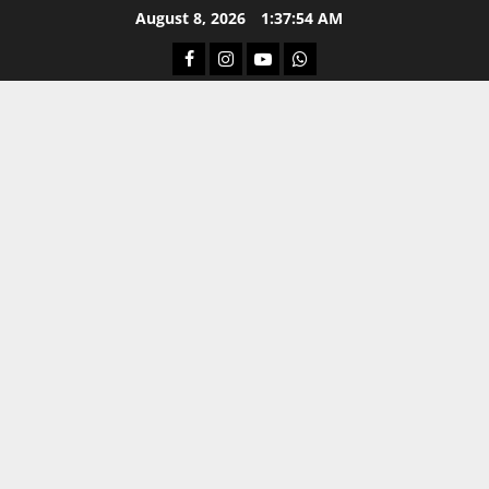
Skip
August 8, 2026
1:37:55 AM
to
Facebook
Instagram
Youtube
Whatsapp
content