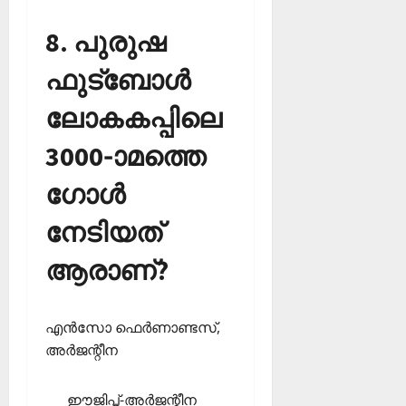
8. പുരുഷ
ഫുട്‌ബോള്‍
ലോകകപ്പിലെ
3000-ാമത്തെ
ഗോള്‍
നേടിയത്
ആരാണ്?
എന്‍സോ ഫെര്‍ണാണ്ടസ്,
അര്‍ജന്റീന
ഈജിപ്ത്-അര്‍ജന്റീന