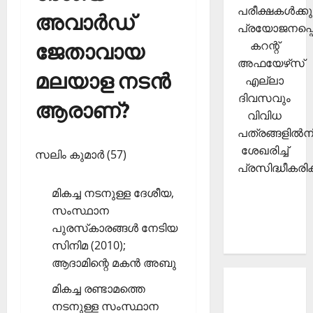
പരീക്ഷകള്‍ക്കു
അവാര്‍ഡ്
പ്രയോജനപ്പെ
കറന്റ്
ജേതാവായ
അഫയേഴ്‌സ്
മലയാള നടന്‍
എല്ലാ
ദിവസവും
ആരാണ്?
വിവിധ
പത്രങ്ങളില്‍നി
ശേഖരിച്ച്
സലിം കുമാര്‍ (57)
പ്രസിദ്ധീകരിക്
മികച്ച നടനുള്ള ദേശീയ,
സംസ്ഥാന
പുരസ്‌കാരങ്ങള്‍ നേടിയ
സിനിമ (2010);
ആദാമിന്റെ മകന്‍ അബു
മികച്ച രണ്ടാമത്തെ
About
നടനുള്ള സംസ്ഥാന
Current