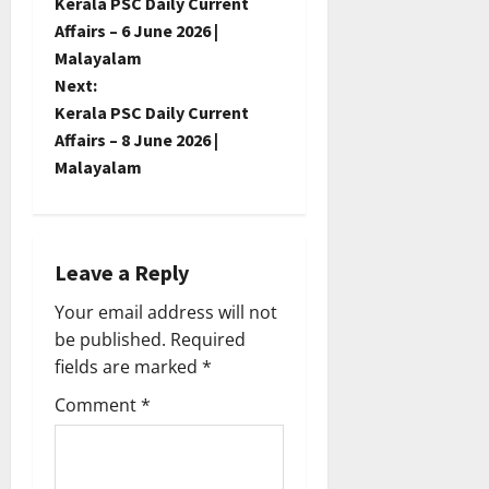
Kerala PSC Daily Current
o
Affairs – 6 June 2026 |
Malayalam
s
Next:
t
Kerala PSC Daily Current
Affairs – 8 June 2026 |
n
Malayalam
a
v
Leave a Reply
i
Your email address will not
be published.
Required
g
fields are marked
*
a
Comment
*
t