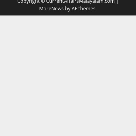
Copyright © CurrentAffairsMalayalam.com
|
MoreNews
by AF themes.