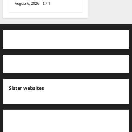
August 6, 2026
1
Sister websites
എസ് സി ഇ ആര്‍ ടി പാഠപുസ്തകങ്ങളിലെ
നോട്ടുകള്‍