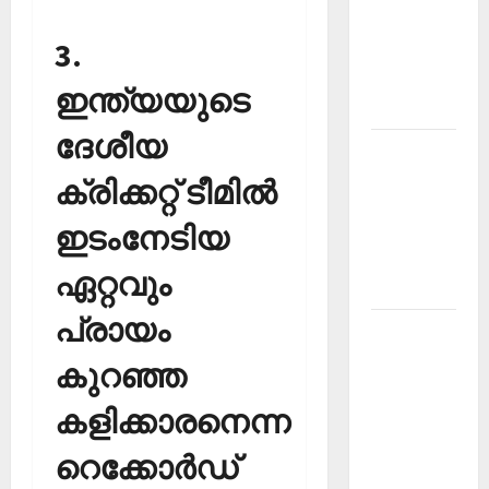
Current
3.
Affairs
March
ഇന്ത്യയുടെ
2026
ദേശീയ
Kerala
PSC
ക്രിക്കറ്റ് ടീമില്‍
Current
ഇടംനേടിയ
Affairs
November
ഏറ്റവും
2025
പ്രായം
Kerala
PSC
കുറഞ്ഞ
Current
കളിക്കാരനെന്ന
Affairs
October
റെക്കോര്‍ഡ്
2025