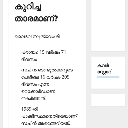
കുറിച്ച
Kerala
PSC
താരമാണ്?
Current
Affairs
September
വൈഭവ് സൂര്യവംശി
2025
പ്രായം: 15 വര്‍ഷം 71
ദിവസം
കവര്‍
സചിന്‍ ടെണ്ടുല്‍ക്കറുടെ
സ്റ്റോറി
പേരിലെ 16 വര്‍ഷം 205
ദിവസം എന്ന
റെക്കോര്‍ഡാണ്
തകര്‍ത്തത്.
1989-ല്‍
പാക്കിസ്ഥാനെതിരെയാണ്
സചിന്‍ അരങ്ങേറിയത്.