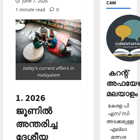
June 7, 2026
CAM
1 minute read
0
today's current affairs in
കറന്റ്
malayalam
അഫയേഴ്
മലയാളം
1. 2026
കേരള പി
ജൂണില്‍
എസ് സി
അടക്കമുള്ള
അന്തരിച്ച
എല്ലാ
ദേശീയ
മത്സര