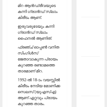
Affairs
മിറ ആന്‍ഡ്രീവയുടെ
December
കന്നി ഗ്രാന്‍ഡ് സ്ലാം
2025
കിരീടം ആണ്.
Kerala
ഇരുവരുടേയും കന്നി
PSC
ഗ്രാന്‍ഡ് സ്ലാം
Current
ഫൈനല്‍ ആണിത്.
Affairs
February
ഫ്രഞ്ച് ഓപ്പണ്‍ വനിത
2026
സിംഗിള്‍സ്
ജേതാവാകുന്ന പ്രായം
Kerala
കുറഞ്ഞ രണ്ടാമത്തെ
PSC
താരമാണ് മിറ.
Current
Affairs
1992-ല്‍ 18-ാം വയസ്സില്‍
January
കിരീടം നേടിയ മോണിക്ക
2026
സെലസ് (യുഎസ്എ)
ആണ് ഏറ്റവും പ്രായം
Kerala
കുറഞ്ഞ താരം.
PSC