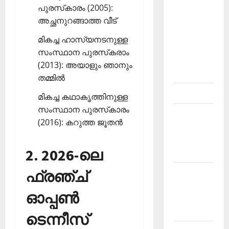
പുരസ്‌കാരം (2005):
Affairs
അച്ഛനുറങ്ങാത്ത വീട്
Malayalam-
Kerala
മികച്ച ഹാസ്യനടനുള്ള
PSC
സംസ്ഥാന പുരസ്‌കരാം
current
(2013): അയാളും ഞാനും
affairs
തമ്മില്‍
Contact
മികച്ച കഥാകൃത്തിനുള്ള
സംസ്ഥാന പുരസ്‌കാരം
Current
(2016): കറുത്ത ജൂതന്‍
Affairs
2026
2. 2026-ലെ
Malayalam
ഫ്രഞ്ച്
Current
Affairs
ഓപ്പണ്‍
Malayalam
2026 July
ടെന്നീസ്