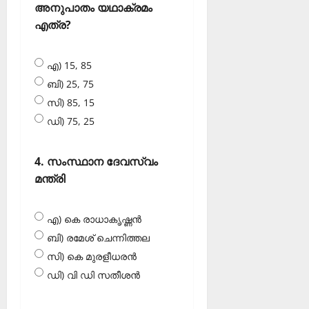
അനുപാതം യഥാക്രമം
എത്ര?
എ) 15, 85
ബി) 25, 75
സി) 85, 15
ഡി) 75, 25
4. സംസ്ഥാന ദേവസ്വം
മന്ത്രി
എ) കെ രാധാകൃഷ്ണന്‍
ബി) രമേശ് ചെന്നിത്തല
സി) കെ മുരളീധരന്‍
ഡി) വി ഡി സതീശന്‍