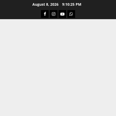
Skip
August 8, 2026
9:10:26 PM
to
Facebook
Instagram
Youtube
Whatsapp
content