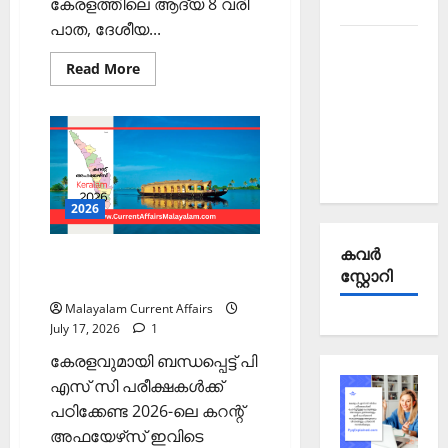
കേരളത്തിലെ ആദ്യ 8 വരി
2025
പാത, ദേശീയ...
Kerala
Read
Read More
PSC
more
Current
about
PSC
Affairs
Current
Affairs
September
2026
Malayalam
2025
|
July
18
2026
കവര്‍
PSC Current Affairs 2026
സ്റ്റോറി
Malayalam: Keralam
Malayalam Current Affairs
July 17, 2026
1
കേരളവുമായി ബന്ധപ്പെട്ട് പി
എസ് സി പരീക്ഷകള്‍ക്ക്
പഠിക്കേണ്ട 2026-ലെ കറന്റ്
അഫയേഴ്‌സ് ഇവിടെ