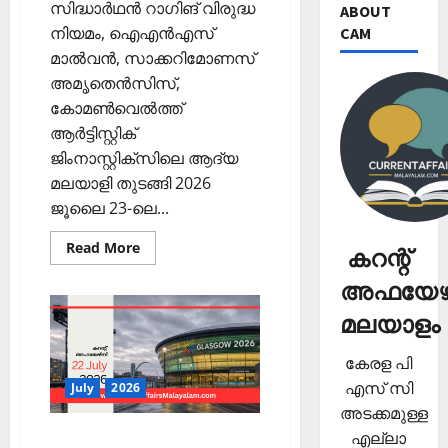
സിദ്ധാര്‍ഥന്‍ റാഗിങ് വിരുദ്ധ
ABOUT
നിയമം, ഐഎന്‍എസ്
CAM
മാല്‍വന്‍, സാക്കറിമോണസ്
അമൃതെന്‍സിസ്,
കോമണ്‍വെല്‍ത്ത്
ആര്‍ട്ടിസ്റ്റിക്
ജിംനാസ്റ്റിക്‌സിലെ ആദ്യ
മലയാളി തുടങ്ങി 2026
ജൂലൈ 23-ലെ...
Read
Read More
കറന്റ്
more
about
അഫയേഴ്
PSC
Current
Affairs
മലയാളം
2026
Malayalam
|
കേരള പി
July
23
എസ് സി
July
2026
അടക്കമുള്ള
എല്ലാ
PSC Current Affairs 2026