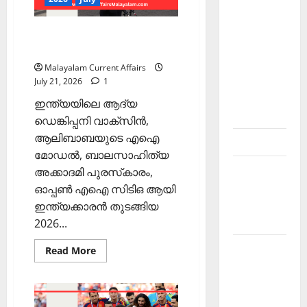
Current
Affairs
PSC Current Affairs 2026
Malayalam-
Malayalam | July 21
Kerala
Malayalam Current Affairs
PSC
July 21, 2026
1
current
ഇന്ത്യയിലെ ആദ്യ
affairs
ഡെങ്കിപ്പനി വാക്‌സിന്‍,
ആലിബാബയുടെ എഐ
Contact
മോഡല്‍, ബാലസാഹിത്യ
Current
അക്കാദമി പുരസ്‌കാരം,
Affairs
ഓപ്പണ്‍ എഐ സിടിഒ ആയി
2026
ഇന്ത്യക്കാരന്‍ തുടങ്ങിയ
Malayalam
2026...
Current
Read
Read More
more
Affairs
about
PSC
Malayalam
Current
Affairs
2026 July