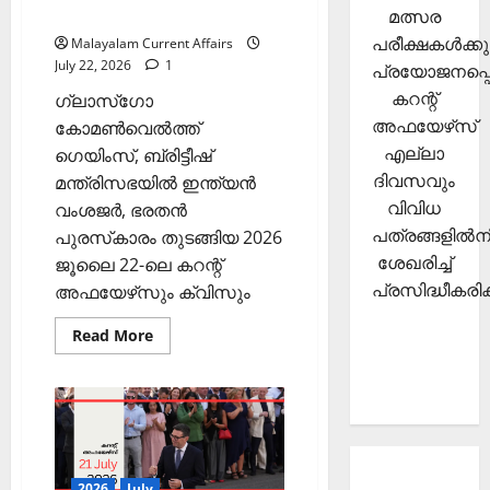
Malayalam | July 22
മത്സര
പരീക്ഷകള്‍ക്കു
Malayalam Current Affairs
July 22, 2026
1
പ്രയോജനപ്പെ
കറന്റ്
ഗ്ലാസ്‌ഗോ
അഫയേഴ്‌സ്
കോമണ്‍വെല്‍ത്ത്
എല്ലാ
ഗെയിംസ്, ബ്രിട്ടീഷ്
ദിവസവും
മന്ത്രിസഭയില്‍ ഇന്ത്യന്‍
വിവിധ
വംശജര്‍, ഭരതന്‍
പത്രങ്ങളില്‍നി
പുരസ്‌കാരം തുടങ്ങിയ 2026
ശേഖരിച്ച്
ജൂലൈ 22-ലെ കറന്റ്
പ്രസിദ്ധീകരിക്
അഫയേഴ്‌സും ക്വിസും
Read
Read More
more
about
PSC
Current
Affairs
2026
Malayalam
|
July
About
22
2026
July