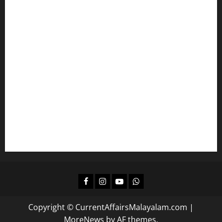
പ്രസ്താവന ചോദ്യങ്ങൾ പഠിക്കാം
ഇംഗ്ലീഷ് പഠിക്കാം
മലയാളം പഠിക്കാം
എല്‍ഡിസിക്ക്
ഒരുങ്ങാം
കമ്പനി/ ബോര്‍ഡ്/ കോര്‍പ്പറേഷന്‍ എല്‍ജിഎസിന്
പഠിക്കാം
ദിവസവും റിവിഷന്‍ നടത്താന്‍
Facebook
Instagram
Youtube
Whatsapp
Copyright © CurrentAffairsMalayalam.com
|
MoreNews
by AF themes.