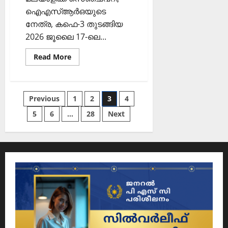
ഐഎസ്ആര്‍ഒയുടെ
നേത്ര, കഫെ-3 തുടങ്ങിയ
2026 ജൂലൈ 17-ലെ...
Read
Read More
more
about
PSC
Current
Affairs
Posts
Previous
1
2
3
4
2026
Malayalam
|
5
6
…
28
Next
pagination
July
17