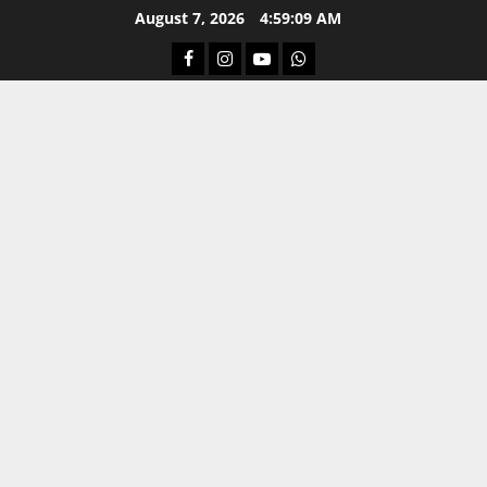
Skip
August 7, 2026
4:59:09 AM
to
Facebook
Instagram
Youtube
Whatsapp
content