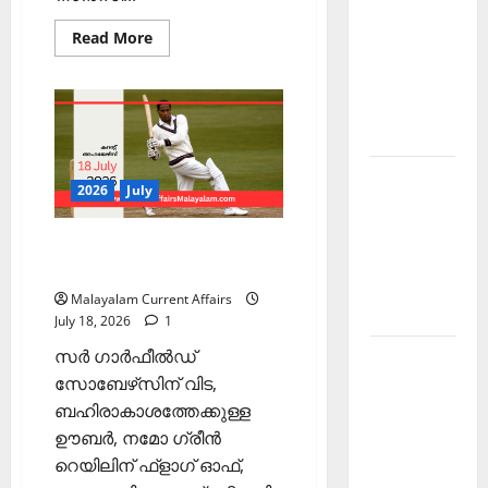
PSC
Read
Read More
Current
more
about
Affairs
PSC
Current
March
Affairs
2026
2026
Malayalam
|
July
Kerala
19
2026
July
PSC
Current
PSC Current Affairs 2026
Affairs
Malayalam | July 18
November
Malayalam Current Affairs
2025
July 18, 2026
1
സര്‍ ഗാര്‍ഫീല്‍ഡ്
Kerala
സോബേഴ്‌സിന് വിട,
PSC
ബഹിരാകാശത്തേക്കുള്ള
Current
ഊബര്‍, നമോ ഗ്രീന്‍
Affairs
റെയിലിന് ഫ്‌ളാഗ് ഓഫ്,
October