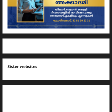
Sister websites
എസ് സി ഇ ആര്‍ ടി പാഠപുസ്തകങ്ങളിലെ
നോട്ടുകള്‍
കേരള പി എസ് സി ക്വസ്റ്റ്യന്‍ ബാങ്ക്‌