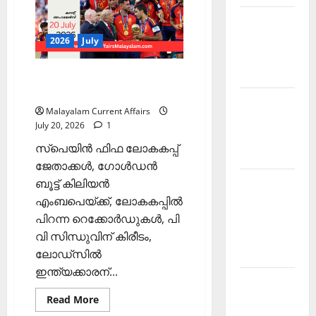
2026
Malayalam
|
Current
July
Affairs
21
2026
July
Malayalam
2026 June
PSC Current Affairs 2026
Malayalam | July 20
Current
Malayalam Current Affairs
Affairs
July 20, 2026
1
Malayalam
സ്‌പെയിന്‍ ഫിഫ ലോകകപ്പ്
2026 May
ജേതാക്കള്‍, ഗോള്‍ഡന്‍
ബൂട്ട് കിലിയന്‍
Kerala
എംബപെയ്ക്ക്, ലോകകപ്പില്‍
PSC
പിറന്ന റെക്കോര്‍ഡുകള്‍, പി
Current
വി സിന്ധുവിന് കിരീടം,
Affairs
ലോഡ്‌സില്‍
April 2026
ഇന്ത്യക്കാരന്...
Kerala
Read
PSC
Read More
more