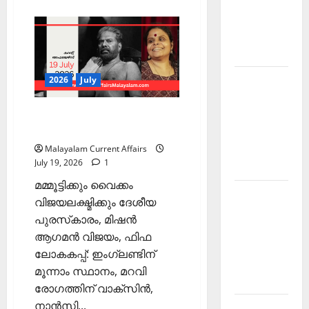
Current
about
PSC
Affairs
Current
Affairs
December
2026
Malayalam
2025
|
July
20
Kerala
2026
July
PSC
Current
PSC Current Affairs 2026
Malayalam | July 19
Affairs
February
Malayalam Current Affairs
July 19, 2026
1
2026
മമ്മൂട്ടിക്കും വൈക്കം
Kerala
വിജയലക്ഷ്മിക്കും ദേശീയ
PSC
പുരസ്‌കാരം, മിഷന്‍
Current
ആഗമന്‍ വിജയം, ഫിഫ
Affairs
ലോകകപ്പ്: ഇംഗ്ലണ്ടിന്
January
മൂന്നാം സ്ഥാനം, മറവി
2026
രോഗത്തിന് വാക്‌സിന്‍,
നാന്‍സി...
Kerala